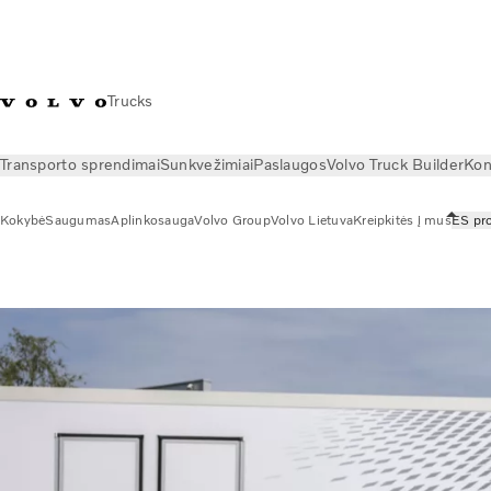
Trucks
Transporto sprendimai
Sunkvežimiai
Paslaugos
Volvo Truck Builder
Kon
Kokybė
Saugumas
Aplinkosauga
Volvo Group
Volvo Lietuva
Kreipkitės į mus
ES pro
Apie mus
ES projektai