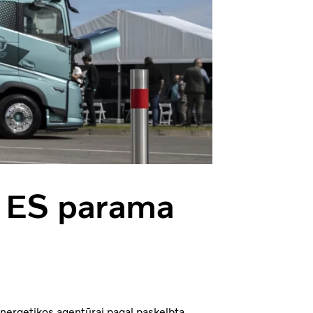
su ES parama
energetikos agentūrai pagal paskelbtą