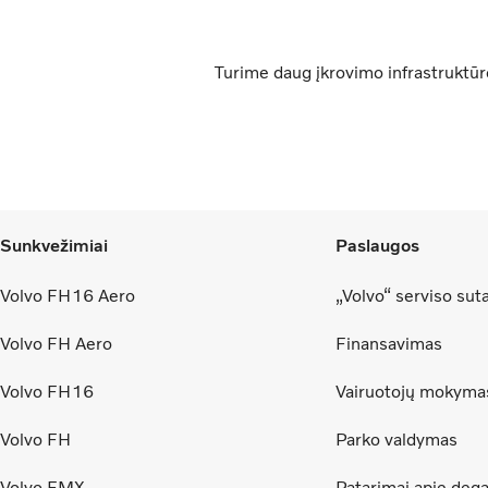
Turime daug įkrovimo infrastruktūro
Sunkvežimiai
Paslaugos
Volvo FH16 Aero
„Volvo“ serviso sut
Volvo FH Aero
Finansavimas
Volvo FH16
Vairuotojų mokyma
Volvo FH
Parko valdymas
Volvo FMX
Patarimai apie dega