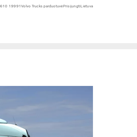
 610 19991
Volvo Trucks parduotuvė
Prisijungti
Lietuva