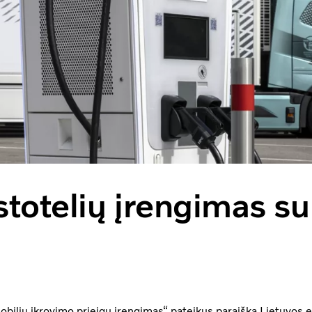
 stotelių įrengimas 
obilių įkrovimo prieigų įrengimas“ pateikus paraišką Lietuvos 