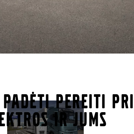
 padėti pereiti pr
ektros ir jums