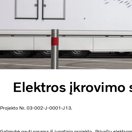
Elektros įkrovimo
Projekto Nr. 03-002-J-0001-J13.
Galimybė gauti paramą iš jungtinio projekto „Privačių elektrom