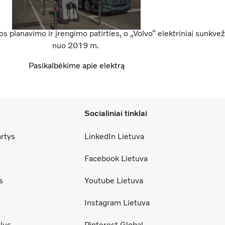
s planavimo ir įrengimo patirties, o „Volvo“ elektriniai sunkv
nuo 2019 m.
Pasikalbėkime apie elektrą
Socialiniai tinklai
artys
LinkedIn Lietuva
Facebook Lietuva
s
Youtube Lietuva
Instagram Lietuva
lus
Pinterest Global