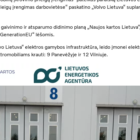
ieigų įrengimas darbovietėse“ paskatino „Volvo Lietuva“ suplan
gaivinimo ir atsparumo didinimo planą „Naujos kartos Lietuva
tGenerationEU“ lėšomis.
vo Lietuva“ elektros gamybos infrastruktūra, leido įmonei elekt
tromobiliams krauti: 9 Panevėžyje ir 12 Vilniuje.