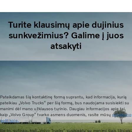
tarptautiniams pervežimams?
Turite klausimų apie dujinius
sunkvežimius? Galime į juos
atsakyti
Pateikdamas šią kontaktinę formą suprantu, kad informacija, kurią
pateikiau „Volvo Trucks“ per šią formą, bus naudojama susisiekti su
manimi dėl mano užklausos turinio. Daugiau informacijos apie tai,
kaip „Volvo Group“ tvarko asmens duomenis, rasite mūsų
privatumo
politikoje.
Be to, sutinku, kad „Volvo Trucks“ susisiektų su manimi šiais tikslais.