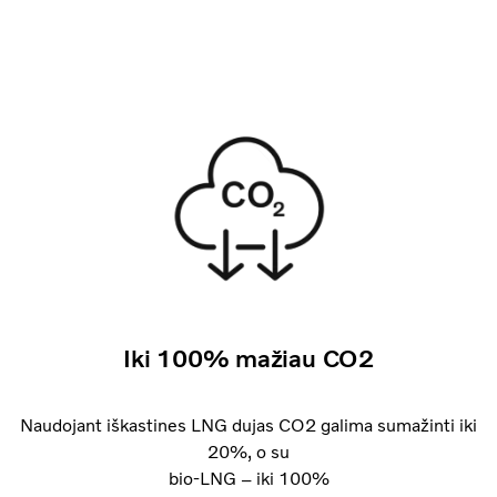
Iki 100% mažiau CO2
Naudojant iškastines LNG dujas CO2 galima sumažinti iki
20%, o su
bio-LNG – iki 100%