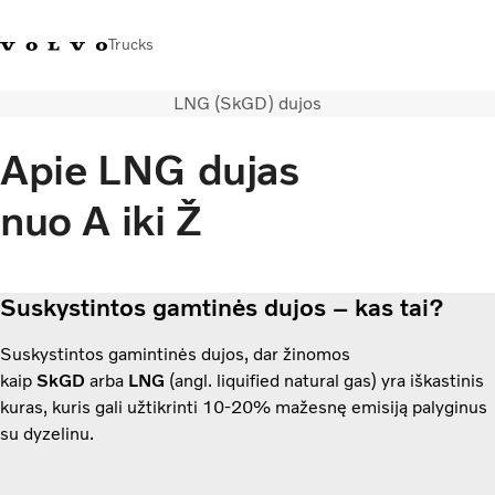
Trucks
LNG (SkGD) dujos
+ 370 610 19991
Volvo Trucks parduotuvė
Prisijungti
Lietuva
Apie LNG dujas
Transporto sprendimai
nuo A iki Ž
Sunkvežimiai
Paslaugos
Volvo Truck Builder
Kontaktai
Suskystintos gamtinės dujos – kas tai?
Naujienos
Suskystintos gamintinės dujos, dar žinomos
Apie mus
kaip
SkGD
arba
LNG
(angl. liquified natural gas) yra iškastinis
kuras, kuris gali užtikrinti 10-20% mažesnę emisiją palyginus
su dyzelinu.