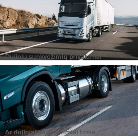
Dujinių sunkvežimių privalumai
Ar dujiniai sunkvežimiai tinka