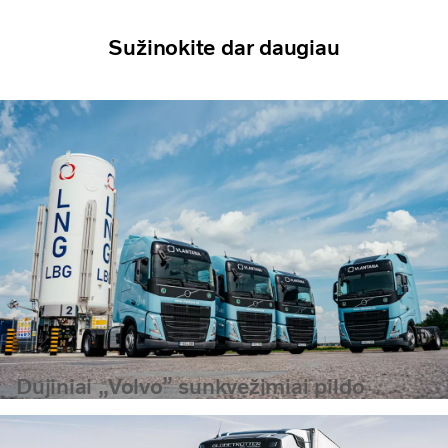
Sužinokite dar daugiau
Dujiniai „Volvo” sunkvežimiai pildo
„Vlantana“ parką