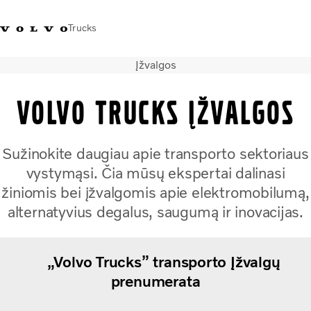
Trucks
Įžvalgos
+ 370 610 19991
Volvo Trucks parduotuvė
Prisijungti
Lietuva
Volvo Trucks įžvalgos
Transporto sprendimai
Sunkvežimiai
Sužinokite daugiau apie transporto sektoriaus
Paslaugos
vystymąsi. Čia mūsų ekspertai dalinasi
Volvo Truck Builder
Kontaktai
žiniomis bei įžvalgomis apie elektromobilumą,
Naujienos
alternatyvius degalus, saugumą ir inovacijas.
Apie mus
„Volvo Trucks” transporto Įžvalgų
prenumerata