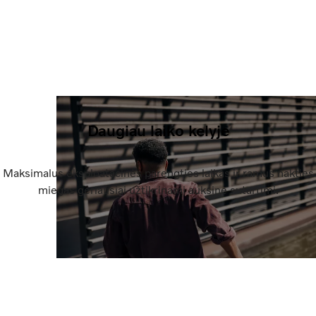
Daugiau laiko kelyje
Maksimalus eksploatacinės parengties laikas ir ramus nakties
miegas geriausiai užtikrinami auksine sutartimi.