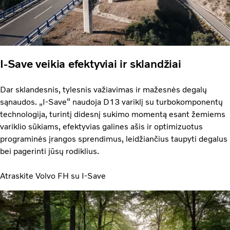
I-Save veikia efektyviai ir sklandžiai
Dar sklandesnis, tylesnis važiavimas ir mažesnės degalų
sąnaudos. „I-Save“ naudoja D13 variklį su turbokomponentų
technologija, turintį didesnį sukimo momentą esant žemiems
variklio sūkiams, efektyvias galines ašis ir optimizuotus
programinės įrangos sprendimus, leidžiančius taupyti degalus
bei pagerinti jūsų rodiklius.
Atraskite Volvo FH su I-Save