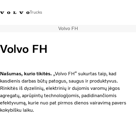
Trucks
Volvo FH
+ 370 610 19991
Volvo Trucks parduotuvė
Prisijungti
Lietuva
Volvo FH
Transporto sprendimai
Sunkvežimiai
Paslaugos
Našumas, kurio tikitės.
„Volvo FH“ sukurtas taip, kad
Volvo Truck Builder
kasdienis darbas būtų patogus, saugus ir produktyvus.
Kontaktai
Rinkitės iš dyzelinių, elektrinių ir dujomis varomų jėgos
Naujienos
agregatų, aprūpintų technologijomis, padidinančiomis
Apie mus
efektyvumą, kurie nuo pat pirmos dienos vairavimą pavers
kokybišku laiku.