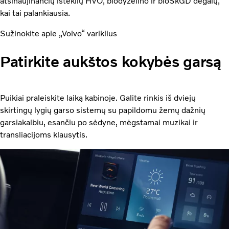
atsinaujinančių išteklių HVO, biodyzelino ir bioSkGD degalų,
kai tai palankiausia.
Sužinokite apie „Volvo“ variklius
Patirkite aukštos kokybės garsą
Puikiai praleiskite laiką kabinoje. Galite rinkis iš dviejų
skirtingų lygių garso sistemų su papildomu žemų dažnių
garsiakalbiu, esančiu po sėdyne, mėgstamai muzikai ir
transliacijoms klausytis.