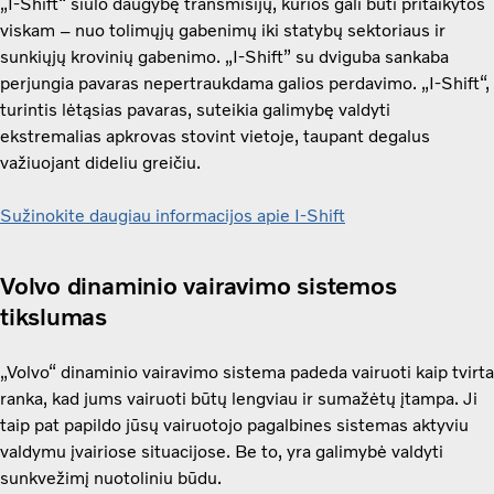
„I-Shift“ siūlo daugybę transmisijų, kurios gali būti pritaikytos
viskam – nuo ​​tolimųjų gabenimų iki statybų sektoriaus ir
sunkiųjų krovinių gabenimo. „I-Shift” su dviguba sankaba
perjungia pavaras nepertraukdama galios perdavimo. „I-Shift“,
turintis lėtąsias pavaras, suteikia galimybę valdyti
ekstremalias apkrovas stovint vietoje, taupant degalus
važiuojant dideliu greičiu.
Sužinokite daugiau informacijos apie I-Shift
Volvo dinaminio vairavimo sistemos
tikslumas
„Volvo“ dinaminio vairavimo sistema padeda vairuoti kaip tvirta
ranka, kad jums vairuoti būtų lengviau ir sumažėtų įtampa. Ji
taip pat papildo jūsų vairuotojo pagalbines sistemas aktyviu
valdymu įvairiose situacijose. Be to, yra galimybė valdyti
sunkvežimį nuotoliniu būdu.