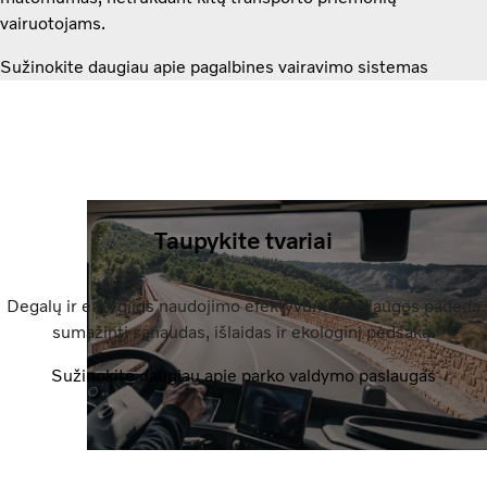
vairuotojams.
Sužinokite daugiau apie pagalbines vairavimo sistemas
Taupykite tvariai
Degalų ir energijos naudojimo efektyvumo paslaugos padeda
sumažinti sąnaudas, išlaidas ir ekologinį pėdsaką.
Sužinokite daugiau apie parko valdymo paslaugas