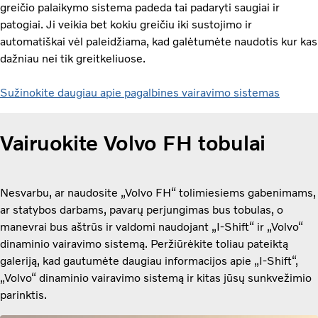
greičio palaikymo sistema padeda tai padaryti saugiai ir
patogiai. Ji veikia bet kokiu greičiu iki sustojimo ir
automatiškai vėl paleidžiama, kad galėtumėte naudotis kur kas
dažniau nei tik greitkeliuose.
Sužinokite daugiau apie pagalbines vairavimo sistemas
Vairuokite Volvo FH tobulai
Nesvarbu, ar naudosite „Volvo FH“ tolimiesiems gabenimams,
ar statybos darbams, pavarų perjungimas bus tobulas, o
manevrai bus aštrūs ir valdomi naudojant „I-Shift“ ir „Volvo“
dinaminio vairavimo sistemą. Peržiūrėkite toliau pateiktą
galeriją, kad gautumėte daugiau informacijos apie „I-Shift“,
„Volvo“ dinaminio vairavimo sistemą ir kitas jūsų sunkvežimio
parinktis.