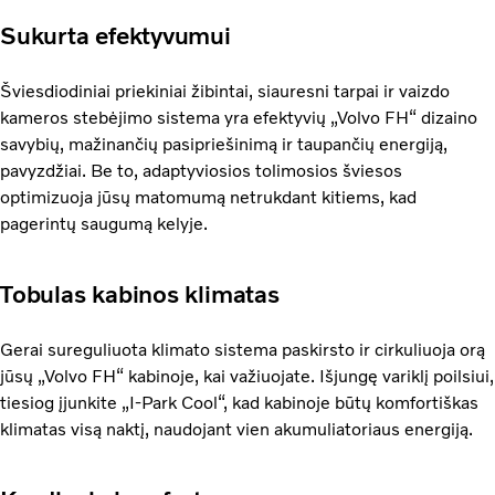
Sukurta efektyvumui
Šviesdiodiniai priekiniai žibintai, siauresni tarpai ir vaizdo
kameros stebėjimo sistema yra efektyvių „Volvo FH“ dizaino
savybių, mažinančių pasipriešinimą ir taupančių energiją,
pavyzdžiai. Be to, adaptyviosios tolimosios šviesos
optimizuoja jūsų matomumą netrukdant kitiems, kad
pagerintų saugumą kelyje.
Tobulas kabinos klimatas
Gerai sureguliuota klimato sistema paskirsto ir cirkuliuoja orą
jūsų „Volvo FH“ kabinoje, kai važiuojate. Išjungę variklį poilsiui,
tiesiog įjunkite „I-Park Cool“, kad kabinoje būtų komfortiškas
klimatas visą naktį, naudojant vien akumuliatoriaus energiją.