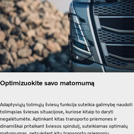
Optimizuokite savo matomumą
Adaptyviųjų tolimųjų šviesų funkcija suteikia galimybę naudoti
tolimąsias šviesas situacijose, kuriose kitaip to daryti
negalėtumėte. Aptinkant kitas transporto priemones ir
dinamiškai pritaikant šviesos spindulį, suteikiamas optimalų
matomumas, netrukdant kitų transporto priemonių