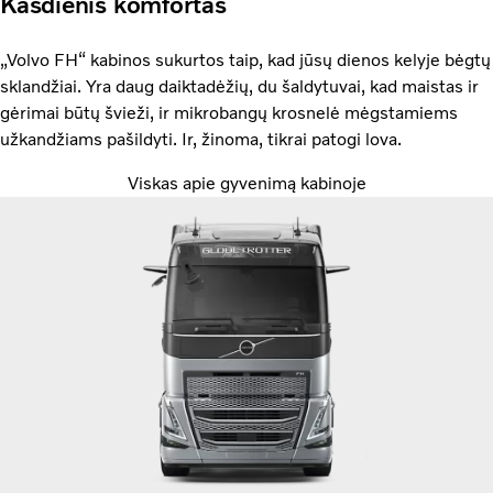
Kasdienis komfortas
„Volvo FH“ kabinos sukurtos taip, kad jūsų dienos kelyje bėgtų
sklandžiai. Yra daug daiktadėžių, du šaldytuvai, kad maistas ir
gėrimai būtų švieži, ir mikrobangų krosnelė mėgstamiems
užkandžiams pašildyti. Ir, žinoma, tikrai patogi lova.
Viskas apie gyvenimą kabinoje