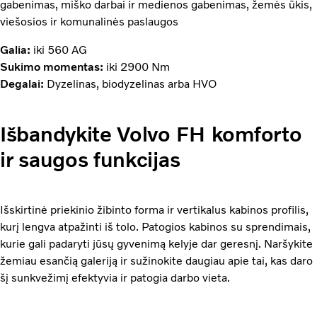
gabenimas, miško darbai ir medienos gabenimas, žemės ūkis,
viešosios ir komunalinės paslaugos
Galia:
iki 560 AG
Sukimo momentas:
iki 2900 Nm
Degalai:
Dyzelinas, biodyzelinas arba HVO
Išbandykite Volvo FH komforto
ir saugos funkcijas
Išskirtinė priekinio žibinto forma ir vertikalus kabinos profilis,
kurį lengva atpažinti iš tolo. Patogios kabinos su sprendimais,
kurie gali padaryti jūsų gyvenimą kelyje dar geresnį. Naršykite
žemiau esančią galeriją ir sužinokite daugiau apie tai, kas daro
šį sunkvežimį efektyvia ir patogia darbo vieta.