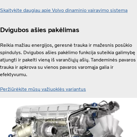
Skaitykite daugiau apie Volvo dinaminio vairavimo sistemą
Dvigubos ašies pakėlimas
Reikia mažiau energijos, geresnė trauka ir mažesnis posūkio
spindulys. Dvigubos ašies pakėlimo funkcija suteikia galimybę
atjungti ir pakelti vieną iš varančiųjų ašių. Tandeminės pavaros
trauka ir apkrova su vienos pavaros varomąja galia ir
efektyvumu.
Peržiūrėkite mūsų važiuoklės variantus