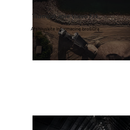
Trumpai apie Volvo FH
Atsisiųskite informacinę brošiūrą