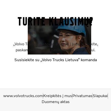
Turite klausimų?
„Volvo Trucks“ atstovas atsakys į juos. Užsukite,
paskambinkite arba pasikvieskite susitikimui.
Susisiekite su „Volvo Trucks Lietuva“ komanda
www.volvotrucks.com
Kreipkitės į mus
Privatumas
Slapukai
Duomenų aktas