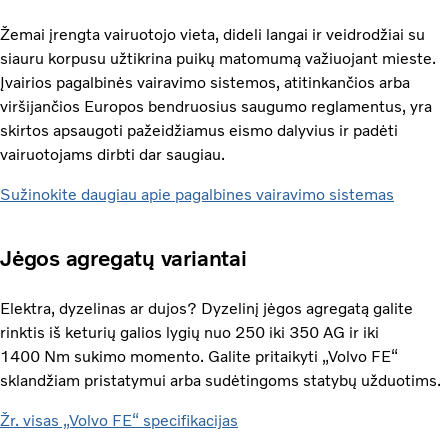
Žemai įrengta vairuotojo vieta, dideli langai ir veidrodžiai su
siauru korpusu užtikrina puikų matomumą važiuojant mieste.
Įvairios pagalbinės vairavimo sistemos, atitinkančios arba
viršijančios Europos bendruosius saugumo reglamentus, yra
skirtos apsaugoti pažeidžiamus eismo dalyvius ir padėti
vairuotojams dirbti dar saugiau.
Sužinokite daugiau apie pagalbines vairavimo sistemas
Jėgos agregatų variantai
Elektra, dyzelinas ar dujos? Dyzelinį jėgos agregatą galite
rinktis iš keturių galios lygių nuo 250 iki 350 AG ir iki
1400 Nm sukimo momento. Galite pritaikyti „Volvo FE“
sklandžiam pristatymui arba sudėtingoms statybų užduotims.
Žr. visas „Volvo FE“ specifikacijas