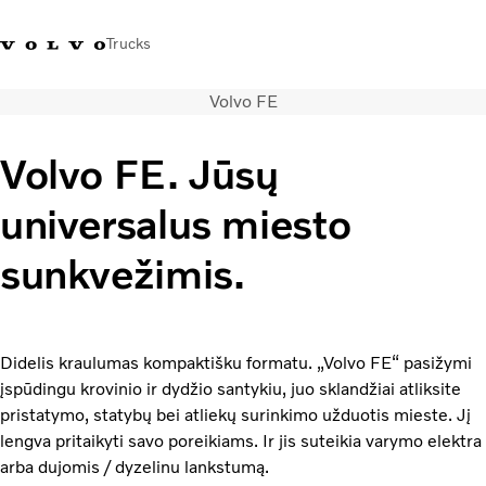
Trucks
Volvo FE
+ 370 610 19991
Volvo Trucks parduotuvė
Prisijungti
Lietuva
Volvo FE. Jūsų
Transporto sprendimai
universalus miesto
Sunkvežimiai
Paslaugos
sunkvežimis.
Volvo Truck Builder
Kontaktai
Naujienos
Apie mus
Didelis kraulumas kompaktišku formatu. „Volvo FE“ pasižymi
įspūdingu krovinio ir dydžio santykiu, juo sklandžiai atliksite
pristatymo, statybų bei atliekų surinkimo užduotis mieste. Jį
lengva pritaikyti savo poreikiams. Ir jis suteikia varymo elektra
arba dujomis / dyzelinu lankstumą.