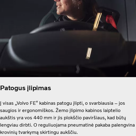
Patogus įlipimas
Į visas „Volvo FE“ kabinas patogu įlipti, o svarbiausia – jos
saugios ir ergonomiškos. Žemo įlipimo kabinos laiptelio
aukštis yra vos 440 mm ir jis plokščio paviršiaus, kad būtų
lengviau dirbti. O reguliuojama pneumatinė pakaba palengvina
krovinių tvarkymą skirtingu aukščiu.