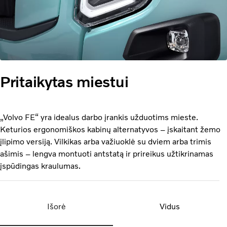
Pritaikytas miestui
„Volvo FE“ yra idealus darbo įrankis užduotims mieste.
Keturios ergonomiškos kabinų alternatyvos – įskaitant žemo
įlipimo versiją. Vilkikas arba važiuoklė su dviem arba trimis
ašimis – lengva montuoti antstatą ir prireikus užtikrinamas
įspūdingas kraulumas.
Išorė
Vidus