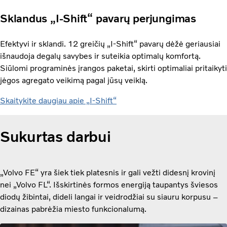
Sklandus „I-Shift“ pavarų perjungimas
Efektyvi ir sklandi. 12 greičių „I-Shift“ pavarų dėžė geriausiai
išnaudoja degalų savybes ir suteikia optimalų komfortą.
Siūlomi programinės įrangos paketai, skirti optimaliai pritaikyti
jėgos agregato veikimą pagal jūsų veiklą.
Skaitykite daugiau apie „I-Shift“
Sukurtas darbui
„Volvo FE“ yra šiek tiek platesnis ir gali vežti didesnį krovinį
nei „Volvo FL“. Išskirtinės formos energiją taupantys šviesos
diodų žibintai, dideli langai ir veidrodžiai su siauru korpusu –
dizainas pabrėžia miesto funkcionalumą.