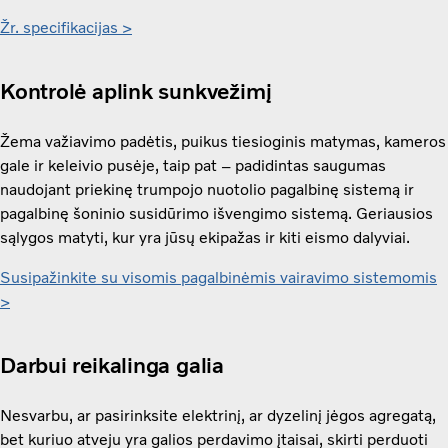
Žr. specifikacijas >
Kontrolė aplink sunkvežimį
Žema važiavimo padėtis, puikus tiesioginis matymas, kameros
gale ir keleivio pusėje, taip pat – padidintas saugumas
naudojant priekinę trumpojo nuotolio pagalbinę sistemą ir
pagalbinę šoninio susidūrimo išvengimo sistemą. Geriausios
sąlygos matyti, kur yra jūsų ekipažas ir kiti eismo dalyviai.
Susipažinkite su visomis pagalbinėmis vairavimo sistemomis
>
Darbui reikalinga galia
Nesvarbu, ar pasirinksite elektrinį, ar dyzelinį jėgos agregatą,
bet kuriuo atveju yra galios perdavimo įtaisai, skirti perduoti