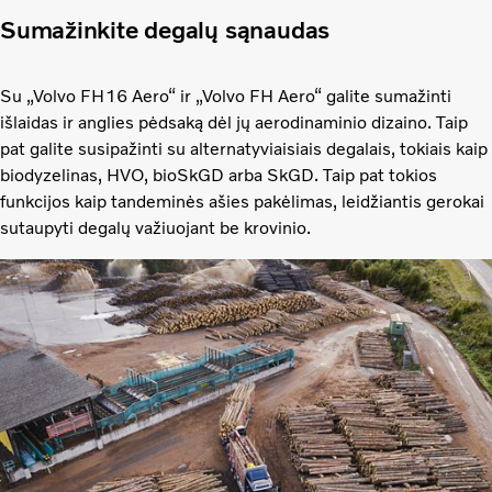
Sumažinkite degalų sąnaudas
Su „Volvo FH16 Aero“ ir „Volvo FH Aero“ galite sumažinti
išlaidas ir anglies pėdsaką dėl jų aerodinaminio dizaino. Taip
pat galite susipažinti su alternatyviaisiais degalais, tokiais kaip
biodyzelinas, HVO, bioSkGD arba SkGD. Taip pat tokios
funkcijos kaip tandeminės ašies pakėlimas, leidžiantis gerokai
sutaupyti degalų važiuojant be krovinio.