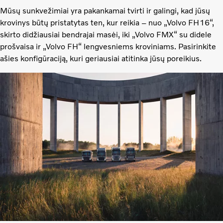
Mūsų sunkvežimiai yra pakankamai tvirti ir galingi, kad jūsų
krovinys būtų pristatytas ten, kur reikia – nuo „Volvo FH16“,
skirto didžiausiai bendrajai masėi, iki „Volvo FMX“ su didele
prošvaisa ir „Volvo FH“ lengvesniems kroviniams. Pasirinkite
ašies konfigūraciją, kuri geriausiai atitinka jūsų poreikius.