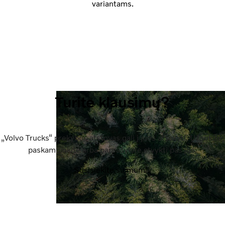
variantams.
Turite klausimų?
„Volvo Trucks“ prekybos atstovas gali į juos atsakyti. Užsukite,
paskambinkite arba paprašykite atvykti pas jus.
Susisiekite su mumis