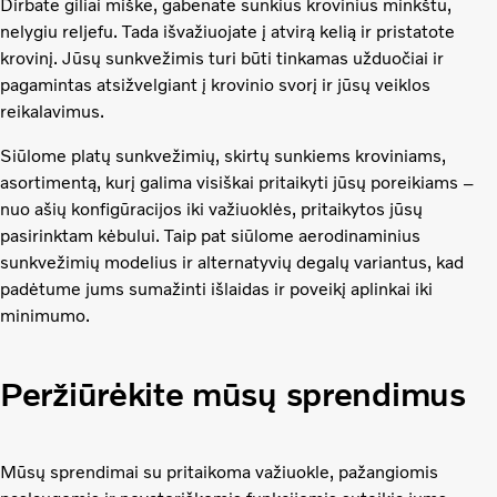
Dirbate giliai miške, gabenate sunkius krovinius minkštu,
nelygiu reljefu. Tada išvažiuojate į atvirą kelią ir pristatote
krovinį. Jūsų sunkvežimis turi būti tinkamas užduočiai ir
pagamintas atsižvelgiant į krovinio svorį ir jūsų veiklos
reikalavimus.
Siūlome platų sunkvežimių, skirtų sunkiems kroviniams,
asortimentą, kurį galima visiškai pritaikyti jūsų poreikiams –
nuo ašių konfigūracijos iki važiuoklės, pritaikytos jūsų
pasirinktam kėbului. Taip pat siūlome aerodinaminius
sunkvežimių modelius ir alternatyvių degalų variantus, kad
padėtume jums sumažinti išlaidas ir poveikį aplinkai iki
minimumo.
Peržiūrėkite mūsų sprendimus
Mūsų sprendimai su pritaikoma važiuokle, pažangiomis