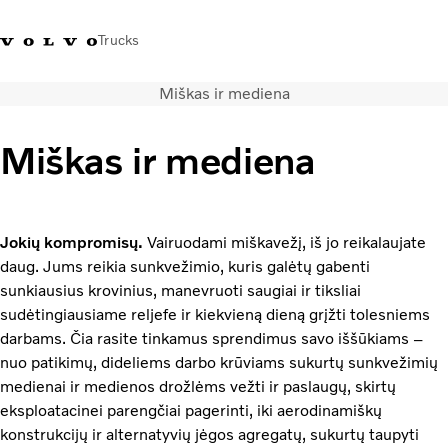
Trucks
Miškas ir mediena
+ 370 610 19991
Volvo Trucks parduotuvė
Prisijungti
Lietuva
Miškas ir mediena
Transporto sprendimai
Sunkvežimiai
Paslaugos
Jokių kompromisų.
Vairuodami miškavežį, iš jo reikalaujate
Volvo Truck Builder
daug. Jums reikia sunkvežimio, kuris galėtų gabenti
Kontaktai
sunkiausius krovinius, manevruoti saugiai ir tiksliai
Naujienos
sudėtingiausiame reljefe ir kiekvieną dieną grįžti tolesniems
Apie mus
darbams. Čia rasite tinkamus sprendimus savo iššūkiams –
nuo patikimų, dideliems darbo krūviams sukurtų sunkvežimių
medienai ir medienos drožlėms vežti ir paslaugų, skirtų
eksploatacinei parengčiai pagerinti, iki aerodinamiškų
konstrukcijų ir alternatyvių jėgos agregatų, sukurtų taupyti