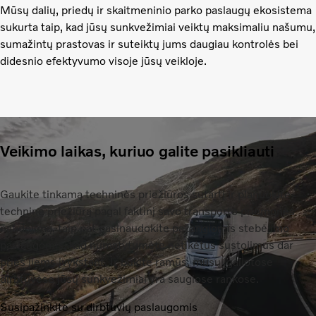
Mūsų dalių, priedų ir skaitmeninio parko paslaugų ekosistema
sukurta taip, kad jūsų sunkvežimiai veiktų maksimaliu našumu,
sumažintų prastovas ir suteiktų jums daugiau kontrolės bei
didesnio efektyvumo visoje jūsų veikloje.
Veikimo laikas, kuriuo galite pasikliauti
Gaukite tinkamą techninės priežiūros sutartį ir planuokite
techninę priežiūrą pagal faktinį savo transporto priemonės
naudojimą, taip pat pasinaudokite pažangiomis stebėjimo
paslaugomis, kad numatytumėte netikėtus sustojimus dar
prieš jiems įvykstant. Ir būkite ramūs, mūsų įgaliotose
dirbtuvėse jūsų sunkvežimiai yra saugiose rankose.
Susipažinkite su dirbtuvių paslaugomis