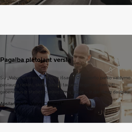
Pagalba plėtojant verslą
Su „Volvo Connect“ atrasite išsamų transporto parko valdymo
paslaugų rinkinį, skirtą padėti taupyti degalus, planuoti
gabenimus ir stebėti sunkvežimių būklę – ir dar daug daugiau.
Apsilankykite „Volvo Connect“