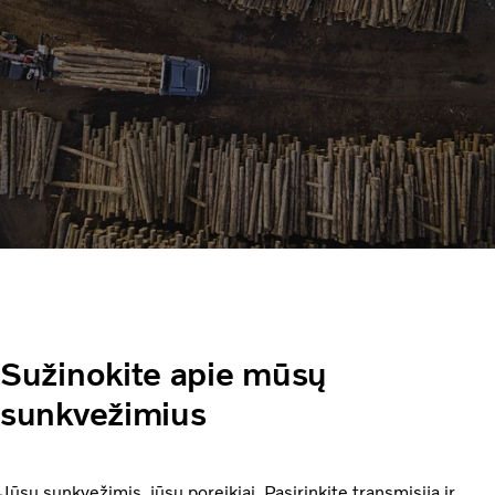
Sužinokite apie mūsų
sunkvežimius
Jūsų sunkvežimis, jūsų poreikiai. Pasirinkite transmisiją ir