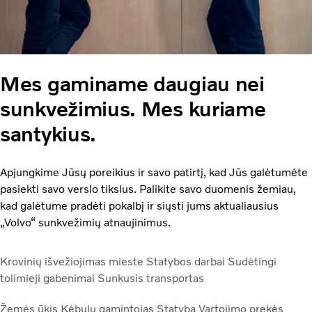
Mes gaminame daugiau nei
sunkvežimius. Mes kuriame
santykius.
Apjungkime Jūsų poreikius ir savo patirtį, kad Jūs galėtumėte
pasiekti savo verslo tikslus. Palikite savo duomenis žemiau,
kad galėtume pradėti pokalbį ir siųsti jums aktualiausius
„Volvo“ sunkvežimių atnaujinimus.
Krovinių išvežiojimas mieste
Statybos darbai
Sudėtingi
tolimieji gabenimai
Sunkusis transportas
Žemės ūkis
Kėbulų gamintojas
Statyba
Vartojimo prekės