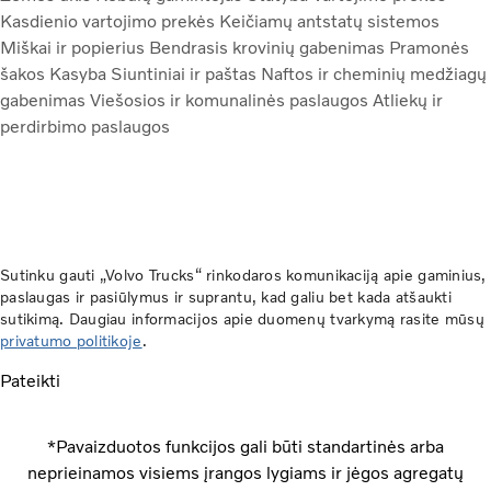
Kasdienio vartojimo prekės
Keičiamų antstatų sistemos
Miškai ir popierius
Bendrasis krovinių gabenimas
Pramonės
šakos
Kasyba
Siuntiniai ir paštas
Naftos ir cheminių medžiagų
gabenimas
Viešosios ir komunalinės paslaugos
Atliekų ir
perdirbimo paslaugos
Sutinku gauti „Volvo Trucks“ rinkodaros komunikaciją apie gaminius,
paslaugas ir pasiūlymus ir suprantu, kad galiu bet kada atšaukti
sutikimą. Daugiau informacijos apie duomenų tvarkymą rasite mūsų
privatumo politikoje
.
Pateikti
*Pavaizduotos funkcijos gali būti standartinės arba
neprieinamos visiems įrangos lygiams ir jėgos agregatų