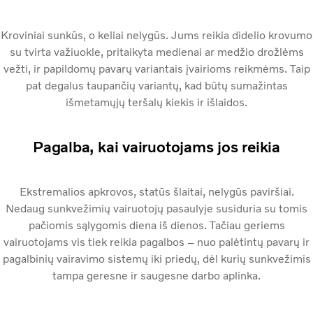
Kroviniai sunkūs, o keliai nelygūs. Jums reikia didelio krovumo
su tvirta važiuokle, pritaikyta medienai ar medžio drožlėms
vežti, ir papildomų pavarų variantais įvairioms reikmėms. Taip
pat degalus taupančių variantų, kad būtų sumažintas
išmetamųjų teršalų kiekis ir išlaidos.
Pagalba, kai vairuotojams jos reikia
Ekstremalios apkrovos, statūs šlaitai, nelygūs paviršiai.
Nedaug sunkvežimių vairuotojų pasaulyje susiduria su tomis
pačiomis sąlygomis diena iš dienos. Tačiau geriems
vairuotojams vis tiek reikia pagalbos – nuo palėtintų pavarų ir
pagalbinių vairavimo sistemų iki priedų, dėl kurių sunkvežimis
tampa geresne ir saugesne darbo aplinka.