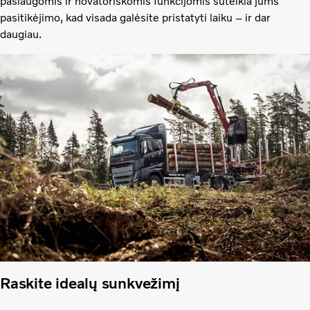
paslaugomis ir novatoriškomis funkcijomis suteikia jums
pasitikėjimo, kad visada galėsite pristatyti laiku – ir dar
daugiau.
Raskite idealų sunkvežimį