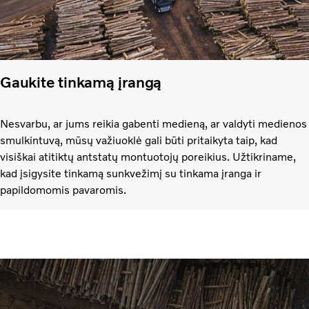
Gaukite tinkamą įrangą
Nesvarbu, ar jums reikia gabenti medieną, ar valdyti medienos
smulkintuvą, mūsų važiuoklė gali būti pritaikyta taip, kad
visiškai atitiktų antstatų montuotojų poreikius. Užtikriname,
kad įsigysite tinkamą sunkvežimį su tinkama įranga ir
papildomomis pavaromis.