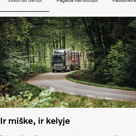
Sukurtas darbui
Pagalba vairuotojui
Padidinkit
Ir miške, ir kelyje