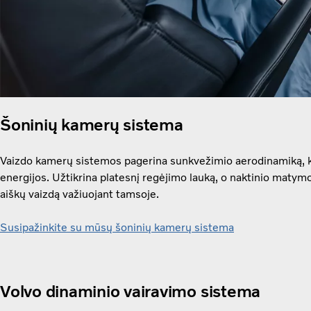
Šoninių kamerų sistema
Vaizdo kamerų sistemos pagerina sunkvežimio aerodinamiką,
energijos. Užtikrina platesnį regėjimo lauką, o naktinio matymo
aiškų vaizdą važiuojant tamsoje.
Susipažinkite su mūsų šoninių kamerų sistema
Volvo dinaminio vairavimo sistema