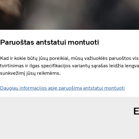
Paruoštas antstatui montuoti
Kad ir kokie būtų jūsų poreikiai, mūsų važiuoklės paruoštos vi
tvirtinimas ir ilgas specifikacijos variantų sąrašas leidžia lengvai 
sunkvežimį jūsų reikmėms.
Daugiau informacijos apie paruošimą antstatui montuoti
E