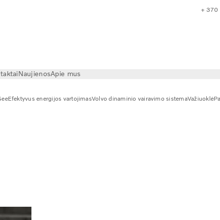
+ 370
taktai
Naujienos
Apie mus
See
Efektyvus energijos vartojimas
Volvo dinaminio vairavimo sistema
Važiuoklė
Pa