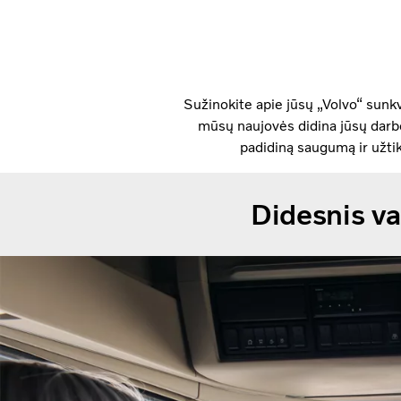
Sužinokite apie jūsų „Volvo“ sunkv
mūsų naujovės didina jūsų darbo
padidiną saugumą ir užti
Didesnis v