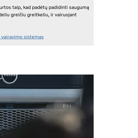
rtos taip, kad padėtų padidinti saugumą
eliu greičiu greitkeliu, ir vairuojant
 vairavimo sistemas