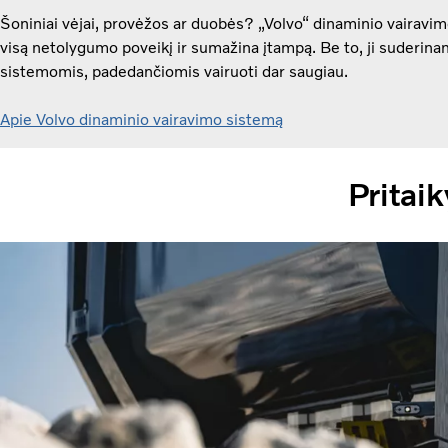
Šoniniai vėjai, provėžos ar duobės? „Volvo“ dinaminio vairavi
visą netolygumo poveikį ir sumažina įtampą. Be to, ji suderina
sistemomis, padedančiomis vairuoti dar saugiau.
Apie Volvo dinaminio vairavimo sistemą
Pritai