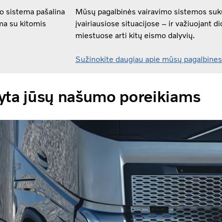
mo sistema pašalina
Mūsų pagalbinės vairavimo sistemos suku
ma su kitomis
įvairiausiose situacijose – ir važiuojant did
miestuose arti kitų eismo dalyvių.
Sužinokite daugiau apie mūsų pagalbines
kyta jūsų našumo poreikiams