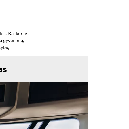
ius. Kai kurios
na gyvenimą,
tybių.
as