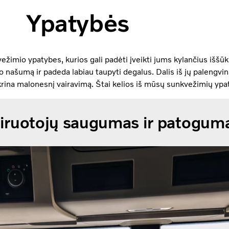
Ypatybės
ežimio ypatybes, kurios gali padėti įveikti jums kylančius iššūk
 našumą ir padeda labiau taupyti degalus. Dalis iš jų palengvi
krina malonesnį vairavimą. Štai kelios iš mūsų sunkvežimių ypa
airuotojų saugumas ir patogum