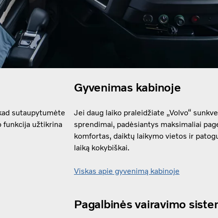
Gyvenimas kabinoje
 kad sutaupytumėte
Jei daug laiko praleidžiate „Volvo“ sunkv
 funkcija užtikrina
sprendimai, padėsiantys maksimaliai page
komfortas, daiktų laikymo vietos ir pato
laiką kokybiškai.
Viskas apie gyvenimą kabinoje
Pagalbinės vairavimo sist