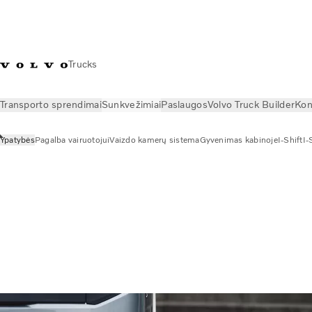
Trucks
Transporto sprendimai
Sunkvežimiai
Paslaugos
Volvo Truck Builder
Kon
Ypatybės
Pagalba vairuotojui
Vaizdo kamerų sistema
Gyvenimas kabinoje
I-Shift
I-
Sunkvežimiai
Ypatybės