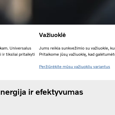
Važiuoklė
skam. Universalus
Jums reikia sunkvežimio su važiuokle, kur
ir tiksliai pritaikyti
Pritaikome jūsų važiuoklę, kad galėtumėt
Peržiūrėkite mūsų važiuoklių variantus
nergija ir efektyvumas