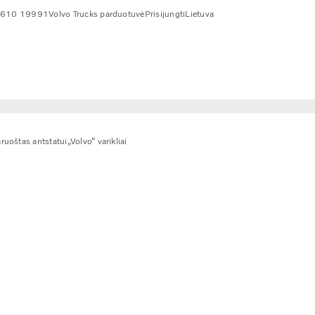
 610 19991
Volvo Trucks parduotuvė
Prisijungti
Lietuva
ruoštas antstatui
„Volvo“ varikliai