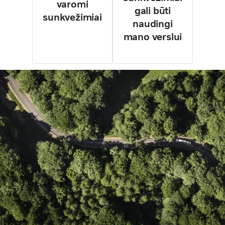
varomi
gali būti
sunkvežimiai
naudingi
mano verslui
www.volvotrucks.com
Kreipkitės į mus
Privatumas
Slapukai
Duomenų aktas
Copyright AB Volvo 2026