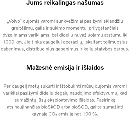
Jums reikalingas našumas
„Volvo“ dujomis varomi sunkvežimiai pasižymi sklandžiu
greitėjimu, galia ir sukimo momentu, prilygstančiais
dyzeliniams varikliams, bei dideliu nuvažiuojamu atstumu iki
1000 km. Jie tinka daugeliui operacijų, įskaitant tolimuosius
gabenimus, distribucinius gabenimus ir kelių statybos darbus.
Mažesnė emisija ir išlaidos
Per daugelį metų sukurti ir ištobulinti mūsų dujomis varomi
varikliai pasižymi dideliu degalų naudojimo efektyvumu, kad
sumažintų jūsų eksploatavimo išlaidas. Pasirinkę
atsinaujinančias bioSkGD arba bioSGD, galite sumažinti
grynąją CO₂ emisiją net 100 %.