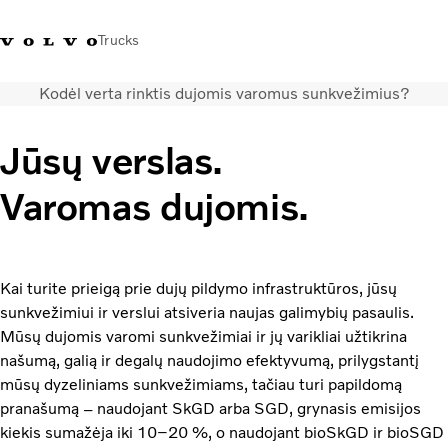
Trucks
Kodėl verta rinktis dujomis varomus sunkvežimius?
+ 370 610 19991
Volvo Trucks parduotuvė
Prisijungti
Lietuva
Jūsų verslas.
Transporto sprendimai
Varomas dujomis.
Sunkvežimiai
Paslaugos
Volvo Truck Builder
Kontaktai
Kai turite prieigą prie dujų pildymo infrastruktūros, jūsų
Naujienos
sunkvežimiui ir verslui atsiveria naujas galimybių pasaulis.
Apie mus
Mūsų dujomis varomi sunkvežimiai ir jų varikliai užtikrina
našumą, galią ir degalų naudojimo efektyvumą, prilygstantį
mūsų dyzeliniams sunkvežimiams, tačiau turi papildomą
pranašumą – naudojant SkGD arba SGD, grynasis emisijos
kiekis sumažėja iki 10–20 %, o naudojant bioSkGD ir bioSGD