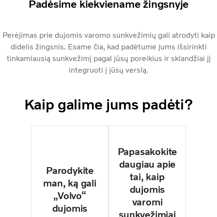
Padėsime kiekviename žingsnyje
Perėjimas prie dujomis varomo sunkvežimių gali atrodyti kaip
didelis žingsnis. Esame čia, kad padėtume jums išsirinkti
tinkamiausią sunkvežimį pagal jūsų poreikius ir sklandžiai jį
integruoti į jūsų verslą.
Kaip galime jums padėti?
Papasakokite
daugiau apie
Parodykite
tai, kaip
man, ką gali
dujomis
„Volvo“
varomi
dujomis
sunkvežimiai