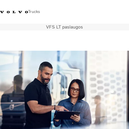
Trucks
VFS LT paslaugos
+ 370 610 19991
Volvo Trucks parduotuvė
Prisijungti
Lietuva
Transporto sprendimai
Sunkvežimiai
Paslaugos
Volvo Truck Builder
Kontaktai
Naujienos
Apie mus