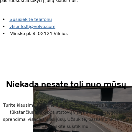
pasiruošusi atsakyti į jūsų klausimus.
Susisiekite telefonu
vfs.info.lt@volvo.com
Minsko pl. 9​, 02121 Vilnius​
Niekada nesate toli nuo mūsų
Turite klausimų? Turime 5 sunkvežimių centrus Lietuvoje ir
tūkstančius prekybos atstovų visame pasaulyje, todėl
sprendimai visada arčiau jūsų. Užsukite, paskambinkite arba
pakvieskite susitikimui.