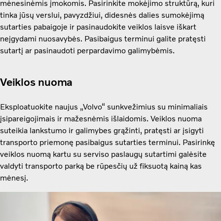
mėnesinėmis įmokomis. Pasirinkite mokėjimo struktūrą, kuri
tinka jūsų verslui, pavyzdžiui, didesnės dalies sumokėjimą
sutarties pabaigoje ir pasinaudokite veiklos laisve iškart
neįgydami nuosavybės. Pasibaigus terminui galite pratęsti
sutartį ar pasinaudoti perpardavimo galimybėmis.
Veiklos nuoma
Eksploatuokite naujus „Volvo“ sunkvežimius su minimaliais
įsipareigojimais ir mažesnėmis išlaidomis. Veiklos nuoma
suteikia lankstumo ir galimybes grąžinti, pratęsti ar įsigyti
transporto priemonę pasibaigus sutarties terminui. Pasirinkę
veiklos nuomą kartu su serviso paslaugų sutartimi galėsite
valdyti transporto parką be rūpesčių už fiksuotą kainą kas
mėnesį.