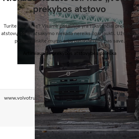
prekybos atstovo
Turite klausimą? Visame pasaulyje yra tūkstančiai prekybos
atstovų, todėl atsakymo niekada nereiks ilgai laukti. Užsukite,
paskambinkite mums arba pasikvieskite pas save.
Artimiausios prekybos atstovybės paieška
www.volvotrucks.com
Kreipkitės į mus
Privatumas
Slapukai
Duomenų aktas
Copyright AB Volvo 2026