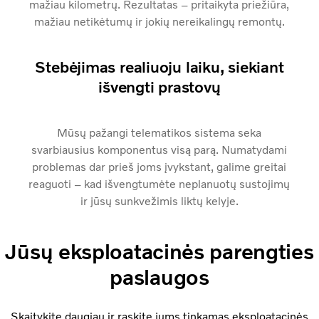
mažiau kilometrų. Rezultatas – pritaikyta priežiūra,
mažiau netikėtumų ir jokių nereikalingų remontų.
Stebėjimas realiuoju laiku, siekiant
išvengti prastovų
Mūsų pažangi telematikos sistema seka
svarbiausius komponentus visą parą. Numatydami
problemas dar prieš joms įvykstant, galime greitai
reaguoti – kad išvengtumėte neplanuotų sustojimų
ir jūsų sunkvežimis liktų kelyje.
Jūsų eksploatacinės parengties
paslaugos
Skaitykite daugiau ir raskite jums tinkamas eksploatacinės