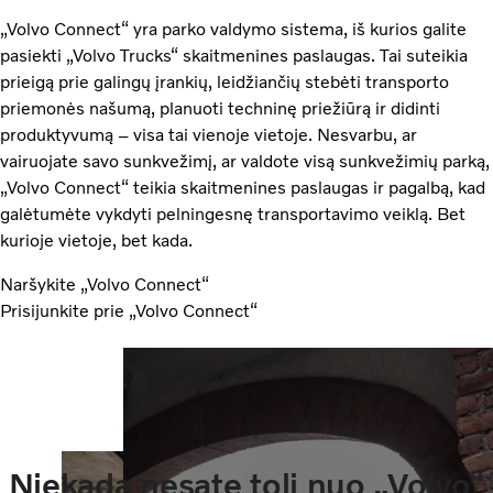
„Volvo Connect“ yra parko valdymo sistema, iš kurios galite
pasiekti „Volvo Trucks“ skaitmenines paslaugas. Tai suteikia
prieigą prie galingų įrankių, leidžiančių stebėti transporto
priemonės našumą, planuoti techninę priežiūrą ir didinti
produktyvumą – visa tai vienoje vietoje. Nesvarbu, ar
vairuojate savo sunkvežimį, ar valdote visą sunkvežimių parką,
„Volvo Connect“ teikia skaitmenines paslaugas ir pagalbą, kad
galėtumėte vykdyti pelningesnę transportavimo veiklą. Bet
kurioje vietoje, bet kada.
Naršykite „Volvo Connect“
Prisijunkite prie „Volvo Connect“
Niekada nesate toli nuo „Volvo“