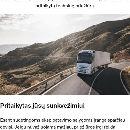
pritaikytą techninę priežiūrą.
Pritaikytas jūsų sunkvežimiui
Esant sudėtingoms eksploatavimo sąlygoms įranga sparčiau
dėvisi. Jeigu nuvažiuojama mažiau, priežiūros irgi reikia