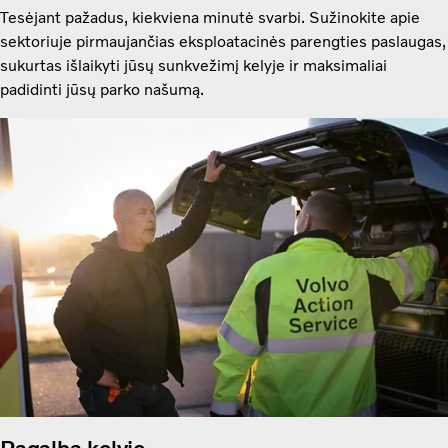
Tesėjant pažadus, kiekviena minutė svarbi. Sužinokite apie
sektoriuje pirmaujančias eksploatacinės parengties paslaugas,
sukurtas išlaikyti jūsų sunkvežimį kelyje ir maksimaliai
padidinti jūsų parko našumą.