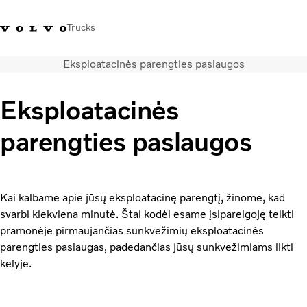
Trucks
Eksploatacinės parengties paslaugos
+ 370 610 19991
Volvo Trucks parduotuvė
Prisijungti
Lietuva
Eksploatacinės
Transporto sprendimai
parengties paslaugos
Sunkvežimiai
Paslaugos
Volvo Truck Builder
Kontaktai
Kai kalbame apie jūsų eksploatacinę parengtį, žinome, kad
Naujienos
svarbi kiekviena minutė. Štai kodėl esame įsipareigoję teikti
Apie mus
pramonėje pirmaujančias sunkvežimių eksploatacinės
parengties paslaugas, padedančias jūsų sunkvežimiams likti
kelyje.