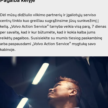
Pagalba kelyje
Dėl mūsų didžiulio vilkimo partnerių ir įgaliotųjų serviso
centrų tinklo kuo greičiau sugrąžinsime jūsų sunkvežimį į
kelią. „Volvo Action Service“ tarnyba veikia visą parą, 7 dienas
per savaitę, kad ir kur būtumėte, kad ir kokia kalba jums
reikėtų pagalbos. Susisiekite su mumis tiesiog paskambinę
arba paspausdami „Volvo Action Service“ mygtuką savo
kabinoje.