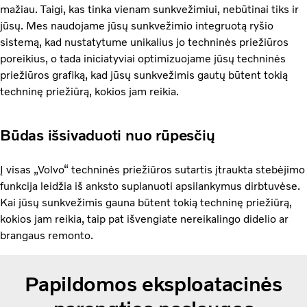
mažiau. Taigi, kas tinka vienam sunkvežimiui, nebūtinai tiks ir
jūsų. Mes naudojame jūsų sunkvežimio integruotą ryšio
sistemą, kad nustatytume unikalius jo techninės priežiūros
poreikius, o tada iniciatyviai optimizuojame jūsų techninės
priežiūros grafiką, kad jūsų sunkvežimis gautų būtent tokią
techninę priežiūrą, kokios jam reikia.
Būdas išsivaduoti nuo rūpesčių
Į visas „Volvo“ techninės priežiūros sutartis įtraukta stebėjimo
funkcija leidžia iš anksto suplanuoti apsilankymus dirbtuvėse.
Kai jūsų sunkvežimis gauna būtent tokią techninę priežiūrą,
kokios jam reikia, taip pat išvengiate nereikalingo didelio ar
brangaus remonto.
Papildomos eksploatacinės