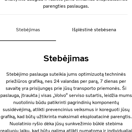
parengties paslaugas.
Stebėjimas
Išplėstinė stebėsena
Stebėjimas
Stebėjimo paslauga suteikia jums optimizuotą techninės
priežiūros grafiką, nes 24 valandas per parą, 7 dienas per
savaitę yra prisijungęs prie jūsų transporto priemonės. Ši
paslauga, įtraukta į visas „Volvo“ serviso sutartis, leidžia mums
nuotoliniu būdu patikrinti pagrindinių komponentų
susidėvėjimą, atlikti prevencinius veiksmus ir koreguoti jūsų
grafiką, kad būtų užtikrinta maksimali eksploatacinė parengtis.
Nuolatinio ryšio dėka jūsų sunkvežimio būklė stebima
realiuoju laiku, kad būtų galima atlikti numatomą ir individualiai