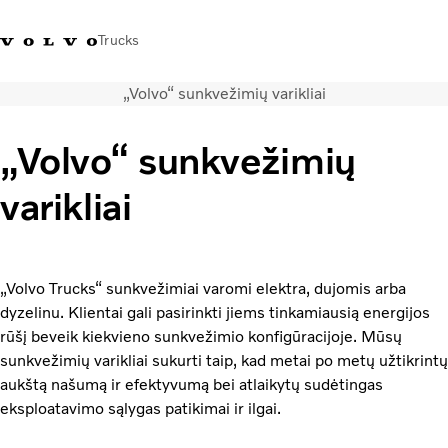
Trucks
„Volvo“ sunkvežimių varikliai
+ 370 610 19991
Volvo Trucks parduotuvė
Prisijungti
Lietuva
„Volvo“ sunkvežimių
Transporto sprendimai
varikliai
Sunkvežimiai
Paslaugos
Volvo Truck Builder
Kontaktai
„Volvo Trucks“ sunkvežimiai varomi elektra, dujomis arba
Naujienos
dyzelinu. Klientai gali pasirinkti jiems tinkamiausią energijos
Apie mus
rūšį beveik kiekvieno sunkvežimio konfigūracijoje. Mūsų
sunkvežimių varikliai sukurti taip, kad metai po metų užtikrintų
aukštą našumą ir efektyvumą bei atlaikytų sudėtingas
eksploatavimo sąlygas patikimai ir ilgai.