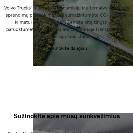
„Volvo Trucks“ siūlo platų transmisijų ir alternatyviųjų degalų
sprendimų pasirinkimą, kad sumažintumėte CO₂ , poveikį
klimatui ir triukšmo lygį. Ženkite kitą žingsnį, kad
paruoštumėte savo verslą ateičiai, kurioje transportas su
mažiau emisijų taps standartu.
Sužinokite daugiau
Sužinokite apie mūsų sunkvežimius