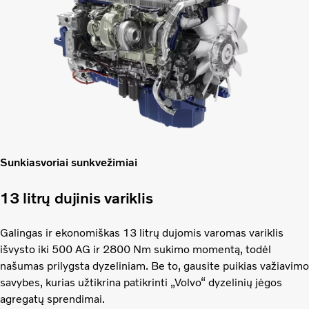
Sunkiasvoriai sunkvežimiai
13 litrų dujinis variklis
Galingas ir ekonomiškas 13 litrų dujomis varomas variklis
išvysto iki 500 AG ir 2800 Nm sukimo momentą, todėl
našumas prilygsta dyzeliniam. Be to, gausite puikias važiavimo
savybes, kurias užtikrina patikrinti „Volvo“ dyzelinių jėgos
agregatų sprendimai.