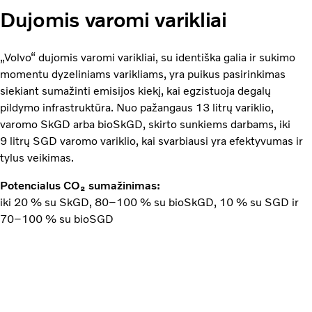
Dujomis varomi varikliai
„Volvo“ dujomis varomi varikliai, su identiška galia ir sukimo
momentu dyzeliniams varikliams, yra puikus pasirinkimas
siekiant sumažinti emisijos kiekį, kai egzistuoja degalų
pildymo infrastruktūra. Nuo pažangaus 13 litrų variklio,
varomo SkGD arba bioSkGD, skirto sunkiems darbams, iki
9 litrų SGD varomo variklio, kai svarbiausi yra efektyvumas ir
tylus veikimas.
Potencialus CO₂ sumažinimas:
iki 20 % su SkGD, 80–100 % su bioSkGD, 10 % su SGD ir
70–100 % su bioSGD