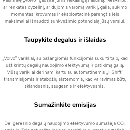
Pasirinkę „Volvo“ gausite jums reikalingą našumą. Nesvarbu,
ar renkatės dyzelinį, ar dujomis varomą variklį, galia, sukimo
momentas, krovumas ir eksploatacinė parengtis leis
maksimaliai išnaudoti sunkvežimio potencialą jūsų verslui.
Taupykite degalus ir išlaidas
„Volvo“ varikliai, su pažangiomis funkcijomis sukurti taip, kad
užtikrintų degalų naudojimo efektyvumą ir patikimą galią.
Mūsų varikliai derinami kartu su automatinėmis „I-Shift“
transmisijomis ir stabdžių sistemomis, kad vairavimas būtų
sklandesnis, saugesnis ir efektyvesnis.
Sumažinkite emisijas
Dėl geresnio degalų naudojimo efektyvumo sumažėja CO₂