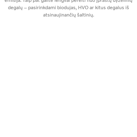
emisija. Taip pat galite lengvai pereiti nuo įprastų dyzelinių
degalų – pasirinkdami biodujas, HVO ar kitus degalus iš
atsinaujinančių šaltinių.