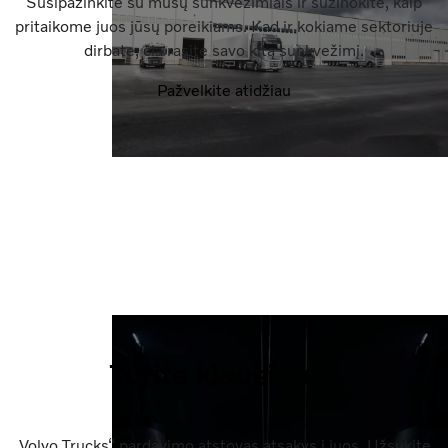
Susipažinkite su mūsų sunkvežimiais ir sužinokite, kaip
pritaikome juos jūsų poreikiams. Kad ir kokiame sektoriuje
dirbate, čia rasite savo kitą sunkvežimį.
Pažvelkite atidžiau
Turite klausimų?
„Volvo Trucks“ pardavimo atstovas atsakys į juos. Užsukite,