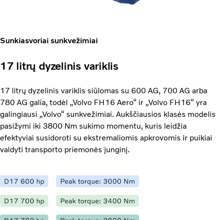
Sunkiasvoriai sunkvežimiai
17 litrų dyzelinis variklis
17 litrų dyzelinis variklis siūlomas su 600 AG, 700 AG arba
780 AG galia, todėl „Volvo FH16 Aero“ ir „Volvo FH16“ yra
galingiausi „Volvo“ sunkvežimiai. Aukščiausios klasės modelis
pasižymi iki 3800 Nm sukimo momentu, kuris leidžia
efektyviai susidoroti su ekstremaliomis apkrovomis ir puikiai
valdyti transporto priemonės junginį.