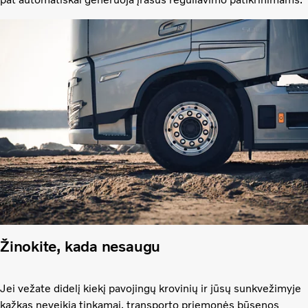
Žinokite, kada nesaugu
Jei vežate didelį kiekį pavojingų krovinių ir jūsų sunkvežimyje
kažkas neveikia tinkamai, transporto priemonės būsenos