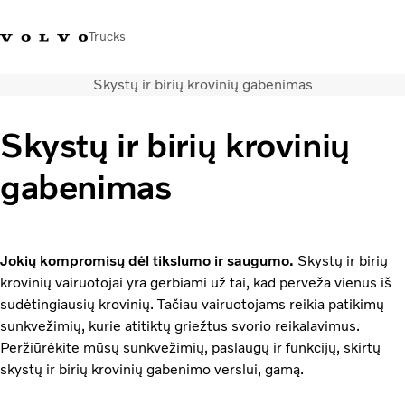
Trucks
Skystų ir birių krovinių gabenimas
+ 370 610 19991
Volvo Trucks parduotuvė
Prisijungti
Lietuva
Skystų ir birių krovinių
Transporto sprendimai
gabenimas
Sunkvežimiai
Paslaugos
Volvo Truck Builder
Kontaktai
Jokių kompromisų dėl tikslumo ir saugumo.
Skystų ir birių
Naujienos
krovinių vairuotojai yra gerbiami už tai, kad perveža vienus iš
Apie mus
sudėtingiausių krovinių. Tačiau vairuotojams reikia patikimų
sunkvežimių, kurie atitiktų griežtus svorio reikalavimus.
Peržiūrėkite mūsų sunkvežimių, paslaugų ir funkcijų, skirtų
skystų ir birių krovinių gabenimo verslui, gamą.