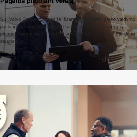
Pagalba plėtojant verslą
Su „Volvo Connect“ atrasite išsamų transporto parko valdymo
paslaugų rinkinį, skirtą padėti taupyti degalus ar energiją,
planuoti gabenimus ir stebėti sunkvežimių būklę – ir dar daug
daugiau.
Apsilankykite „Volvo Connect“