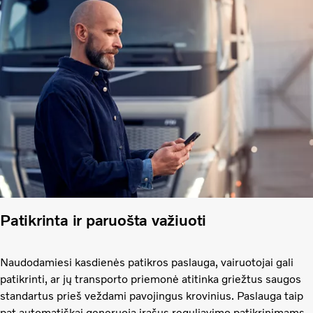
Patikrinta ir paruošta važiuoti
Naudodamiesi kasdienės patikros paslauga, vairuotojai gali
patikrinti, ar jų transporto priemonė atitinka griežtus saugos
standartus prieš veždami pavojingus krovinius. Paslauga taip
pat automatiškai generuoja įrašus reguliavimo patikrinimams.