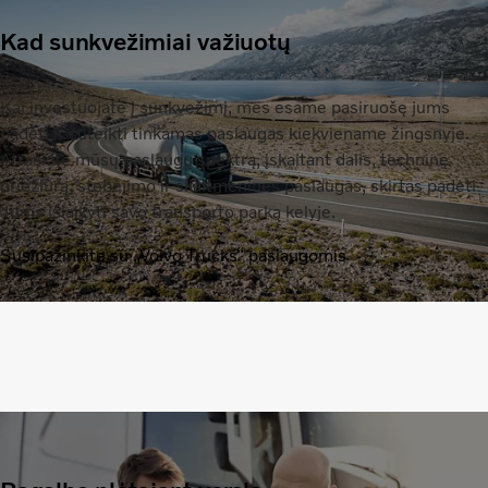
Kad sunkvežimiai važiuotų
Kai investuojate į sunkvežimį, mes esame pasiruošę jums
padėti ir suteikti tinkamas paslaugas kiekviename žingsnyje.
Atraskite mūsų paslaugų spektrą, įskaitant dalis, techninę
priežiūrą, stebėjimo ir skaitmenines paslaugas, skirtas padėti
Jums išlaikyti savo transporto parką kelyje.
Susipažinkite su „Volvo Trucks“ paslaugomis