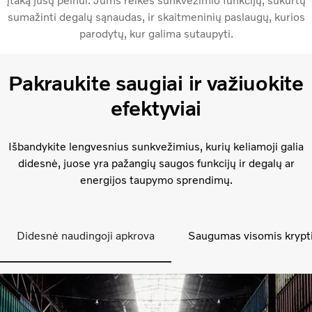
įtaką jūsų pelnui. Jums reikės sunkvežimio funkcijų, sukurtų
sumažinti degalų sąnaudas, ir skaitmeninių paslaugų, kurios
parodytų, kur galima sutaupyti.
Pakraukite saugiai ir važiuokite
efektyviai
Išbandykite lengvesnius sunkvežimius, kurių keliamoji galia
didesnė, juose yra pažangių saugos funkcijų ir degalų ar
energijos taupymo sprendimų.
Didesnė naudingoji apkrova
Saugumas visomis krypt