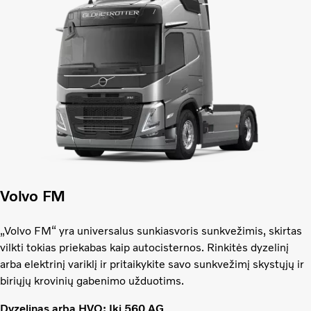
Volvo FM
„Volvo FM“ yra universalus sunkiasvoris sunkvežimis, skirtas
vilkti tokias priekabas kaip autocisternos. Rinkitės dyzelinį
arba elektrinį variklį ir pritaikykite savo sunkvežimį skystųjų ir
biriųjų krovinių gabenimo užduotims.
Dyzelinas arba HVO: Iki 560 AG