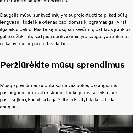
atitiktumėte saugos standartus.
Daugelis mūsų sunkvežimių yra suprojektuoti taip, kad būtų
lengvesni, todėl kiekvienas papildomas kilogramas gali virsti
ilgalaikiu pelnu. Pasitelkę mūsų sunkvežimių patikros įrankius
galite užtikrinti, kad jūsų sunkvežimis yra saugus, atitinkantis
reikalavimus ir paruoštas darbui.
Peržiūrėkite mūsų sprendimus
Mūsų sprendimai su pritaikoma važiuokle, pažangiomis
paslaugomis ir novatoriškomis funkcijomis suteikia jums
pasitikėjimo, kad visada galėsite pristatyti laiku – ir dar
daugiau.