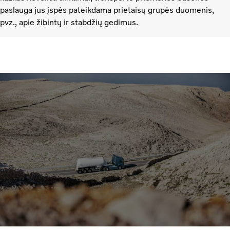
paslauga jus įspės pateikdama prietaisų grupės duomenis,
pvz., apie žibintų ir stabdžių gedimus.