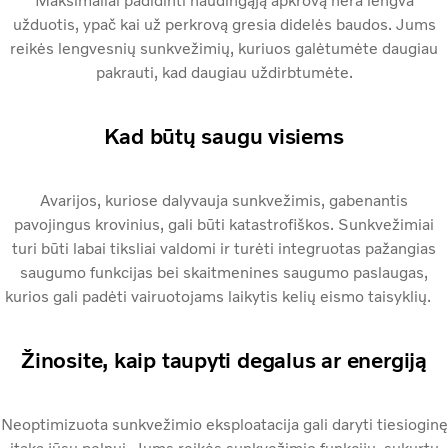
Maksimaliai padidinti naudingąją apkrovą nėra lengva
užduotis, ypač kai už perkrovą gresia didelės baudos. Jums
reikės lengvesnių sunkvežimių, kuriuos galėtumėte daugiau
pakrauti, kad daugiau uždirbtumėte.
Kad būtų saugu visiems
Avarijos, kuriose dalyvauja sunkvežimis, gabenantis
pavojingus krovinius, gali būti katastrofiškos. Sunkvežimiai
turi būti labai tiksliai valdomi ir turėti integruotas pažangias
saugumo funkcijas bei skaitmenines saugumo paslaugas,
kurios gali padėti vairuotojams laikytis kelių eismo taisyklių.
Žinosite, kaip taupyti degalus ar energiją
Neoptimizuota sunkvežimio eksploatacija gali daryti tiesioginę