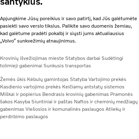
santykius.
Apjungkime Jūsų poreikius ir savo patirtį, kad Jūs galėtumėte
pasiekti savo verslo tikslus. Palikite savo duomenis žemiau,
kad galėtume pradėti pokalbį ir siųsti jums aktualiausius
„Volvo“ sunkvežimių atnaujinimus.
Krovinių išvežiojimas mieste
Statybos darbai
Sudėtingi
tolimieji gabenimai
Sunkusis transportas
Žemės ūkis
Kėbulų gamintojas
Statyba
Vartojimo prekės
Kasdienio vartojimo prekės
Keičiamų antstatų sistemos
Miškai ir popierius
Bendrasis krovinių gabenimas
Pramonės
šakos
Kasyba
Siuntiniai ir paštas
Naftos ir cheminių medžiagų
gabenimas
Viešosios ir komunalinės paslaugos
Atliekų ir
perdirbimo paslaugos