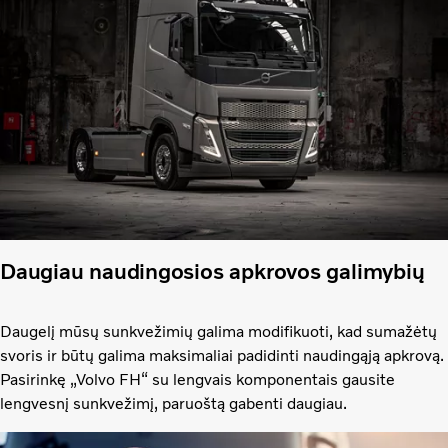
Daugiau naudingosios apkrovos galimybių
Daugelį mūsų sunkvežimių galima modifikuoti, kad sumažėtų
svoris ir būtų galima maksimaliai padidinti naudingąją apkrovą.
Pasirinkę „Volvo FH“ su lengvais komponentais gausite
lengvesnį sunkvežimį, paruoštą gabenti daugiau.