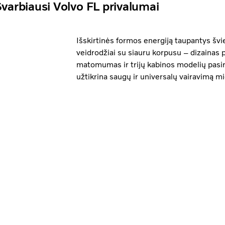
varbiausi Volvo FL privalumai
Išskirtinės formos energiją taupantys švies
veidrodžiai su siauru korpusu – dizainas
matomumas ir trijų kabinos modelių pasiri
užtikrina saugų ir universalų vairavimą mi