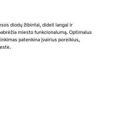
os diodų žibintai, dideli langai ir
 pabrėžia miesto funkcionalumą. Optimalus
nkimas patenkina įvairius poreikius,
este.