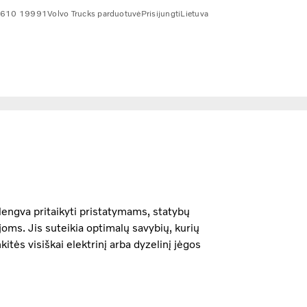
 610 19991
Volvo Trucks parduotuvė
Prisijungti
Lietuva
lengva pritaikyti pristatymams, statybų
oms. Jis suteikia optimalų savybių, kurių
kitės visiškai elektrinį arba dyzelinį jėgos