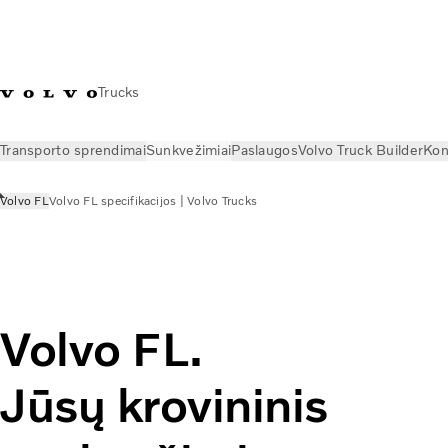
Trucks
Transporto sprendimai
Sunkvežimiai
Paslaugos
Volvo Truck Builder
Kon
Volvo FL
Volvo FL specifikacijos | Volvo Trucks
Sunkvežimiai
Visi modeliai
Volvo FL
Volvo FL.
Jūsų krovininis