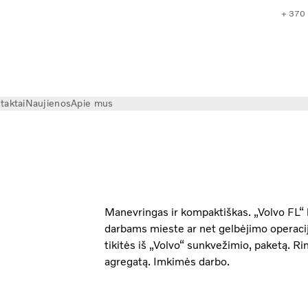
+ 370
taktai
Naujienos
Apie mus
Manevringas ir kompaktiškas. „Volvo FL“ 
darbams mieste ar net gelbėjimo operacij
tikitės iš „Volvo“ sunkvežimio, paketą. Rin
agregatą. Imkimės darbo.