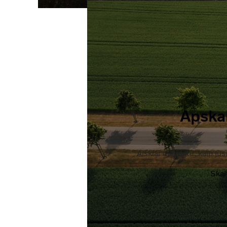
Apskai
Aiškiai matykite, kaip jū
Skai