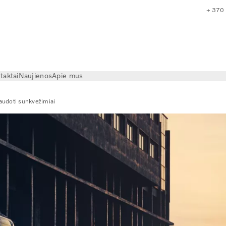
+ 370
taktai
Naujienos
Apie mus
audoti sunkvežimiai