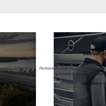
Vairuoto
 naudotą sunkvežimį
Peržiūrėkite individualų vairuotojo va
aują sunkvežimį.
pasirinkę pageidaujamą kalbą.
ius
Peržiūrėkite v