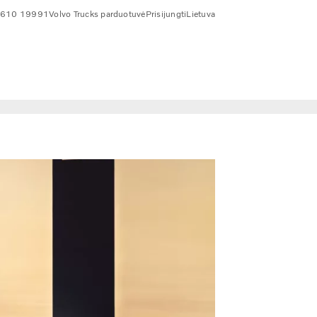
 610 19991
Volvo Trucks parduotuvė
Prisijungti
Lietuva