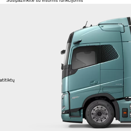
Susipažinkite su visomis funkcijomis
atitiktų