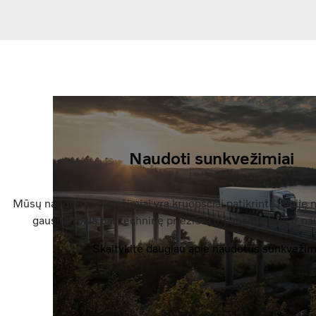
Naudoti sunkvežimiai
Mūsų naudoti sunkvežimiai yra kruopščiai patikrinti. Įsigiję
gausite tokią pat techninę priežiūrą ir pagalbą, kaip ir n
Skaitykite daugiau apie naudotus sunkvežim