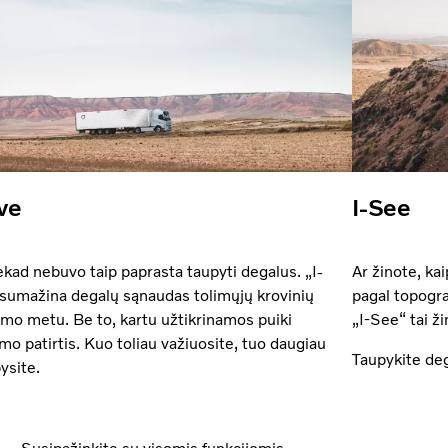
ve
I-See
ekad nebuvo taip paprasta taupyti degalus. „I-
Ar žinote, ka
sumažina degalų sąnaudas tolimųjų krovinių
pagal topogra
mo metu. Be to, kartu užtikrinamos puiki
„I-See“ tai ž
imo patirtis. Kuo toliau važiuosite, tuo daugiau
Taupykite de
ysite.