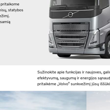
 pritaikome
eisų, statybos
ežimį.
išsamią
Sužinokite apie funkcijas ir naujoves, gal
efektyvumą, saugumą ir energijos sąnauda
pritaikėme „Volvo“ sunkvežimį jūsų iššūki