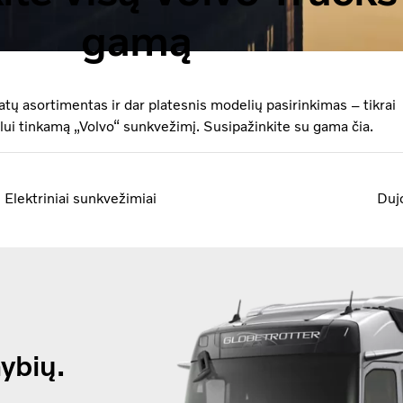
gamą
tų asortimentas ir dar platesnis modelių pasirinkimas – tikrai
slui tinkamą „Volvo“ sunkvežimį. Susipažinkite su gama čia.
Elektriniai sunkvežimiai
Duj
ybių.