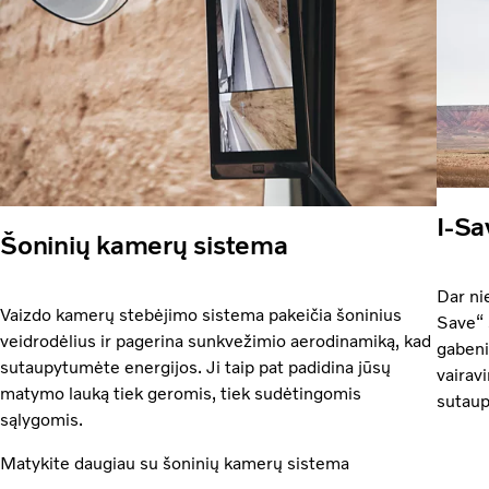
I-Sa
Šoninių kamerų sistema
Dar ni
Vaizdo kamerų stebėjimo sistema pakeičia šoninius
Save“ 
veidrodėlius ir pagerina sunkvežimio aerodinamiką, kad
gabeni
sutaupytumėte energijos. Ji taip pat padidina jūsų
vairav
matymo lauką tiek geromis, tiek sudėtingomis
sutaup
sąlygomis.
Matykite daugiau su šoninių kamerų sistema