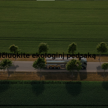
čiuokite ekologinį pėdsaką
sų sunkvežimiai gali sumažinti poveikį aplinkai transporto grandi
tykite apie tai daugiau ir išbandykite skaičiuoklę