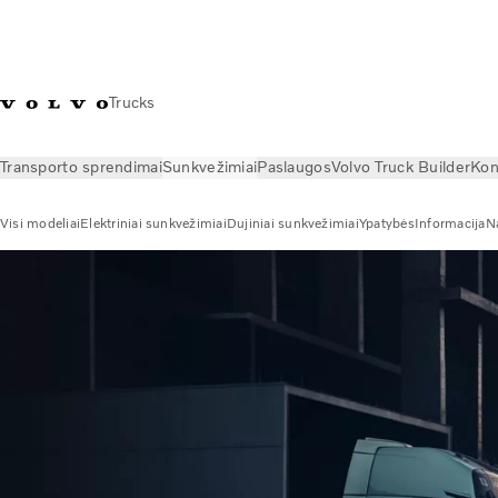
Trucks
Transporto sprendimai
Sunkvežimiai
Paslaugos
Volvo Truck Builder
Kon
Visi modeliai
Elektriniai sunkvežimiai
Dujiniai sunkvežimiai
Ypatybės
Informacija
N