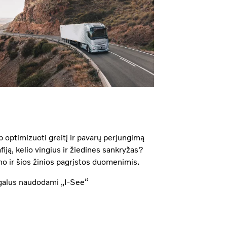
ip optimizuoti greitį ir pavarų perjungimą
fiją, kelio vingius ir žiedines sankryžas?
ino ir šios žinios pagrįstos duomenimis.
galus naudodami „I-See“