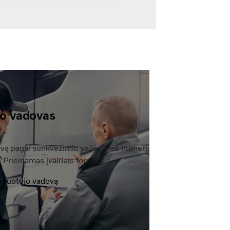
jo vadovas
dovą pagal sunkvežimio važiuoklės numerį,
 Prieinamas įvairiais formatais.
airuotojo vadovą