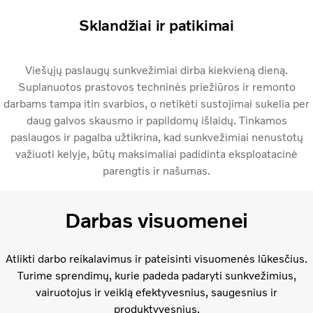
Sklandžiai ir patikimai
Viešųjų paslaugų sunkvežimiai dirba kiekvieną dieną.
Suplanuotos prastovos techninės priežiūros ir remonto
darbams tampa itin svarbios, o netikėti sustojimai sukelia per
daug galvos skausmo ir papildomų išlaidų. Tinkamos
paslaugos ir pagalba užtikrina, kad sunkvežimiai nenustotų
važiuoti kelyje, būtų maksimaliai padidinta eksploatacinė
parengtis ir našumas.
Darbas visuomenei
Atlikti darbo reikalavimus ir pateisinti visuomenės lūkesčius.
Turime sprendimų, kurie padeda padaryti sunkvežimius,
vairuotojus ir veiklą efektyvesnius, saugesnius ir
produktyvesnius.