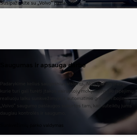
Susipažinkite su „Volvo“ paslaugomis
Saugumas ir apsauga darbe
Padarykime kelius saugesnius visiems. Nuo saugos įrašų,
kurie turi gali turėti įtakos vairuotojų mokymams, iki įspėjimų
realiuoju laiku sunkvežimyje ir automatinio greičio ribojimo –
„Volvo“ saugumo paslaugos sukurtos tam, kad suteiktų jums
daugiau kontrolės ir saugumo.
Sunkvežimių parko valdymas