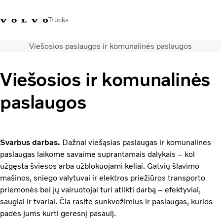
Trucks
Viešosios paslaugos ir komunalinės paslaugos
+ 370 610 19991
Volvo Trucks parduotuvė
Prisijungti
Lietuva
Viešosios ir komunalinės
Transporto sprendimai
paslaugos
Sunkvežimiai
Paslaugos
Volvo Truck Builder
Kontaktai
Svarbus darbas.
Dažnai viešąsias paslaugas ir komunalines
Naujienos
paslaugas laikome savaime suprantamais dalykais – kol
Apie mus
užgęsta šviesos arba užblokuojami keliai. Gatvių šlavimo
mašinos, sniego valytuvai ir elektros priežiūros transporto
priemonės bei jų vairuotojai turi atlikti darbą – efektyviai,
saugiai ir tvariai. Čia rasite sunkvežimius ir paslaugas, kurios
padės jums kurti geresnį pasaulį.