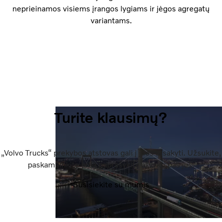
neprieinamos visiems įrangos lygiams ir jėgos agregatų
variantams.
Turite klausimų?
„Volvo Trucks“ prekybos atstovas gali į juos atsakyti. Užsukite,
paskambinkite arba paprašykite atvykti pas jus.
Susisiekite su mumis