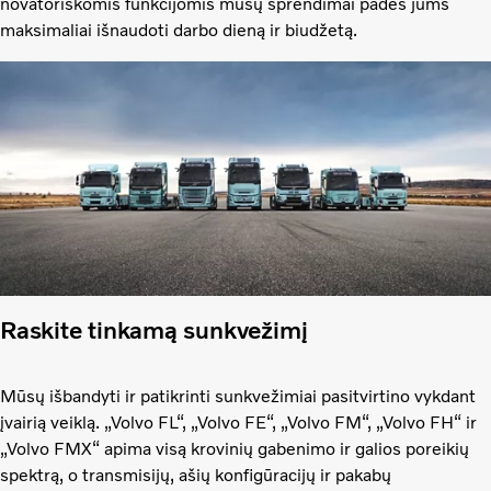
novatoriškomis funkcijomis mūsų sprendimai padės jums
maksimaliai išnaudoti darbo dieną ir biudžetą.
Raskite tinkamą sunkvežimį
Mūsų išbandyti ir patikrinti sunkvežimiai pasitvirtino vykdant
įvairią veiklą. „Volvo FL“, „Volvo FE“, „Volvo FM“, „Volvo FH“ ir
„Volvo FMX“ apima visą krovinių gabenimo ir galios poreikių
spektrą, o transmisijų, ašių konfigūracijų ir pakabų