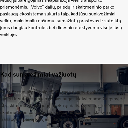
Mūsų įsipareigojimas neapsiriboja vien transporto
priemonėmis. „Volvo“ dalių, priedų ir skaitmeninio parko
paslaugų ekosistema sukurta taip, kad jūsų sunkvežimiai
veiktų maksimaliu našumu, sumažintų prastovas ir suteiktų
jums daugiau kontrolės bei didesnio efektyvumo visoje jūsų
veikloje.
Kad sunkvežimiai važiuotų
Kai investuojate į sunkvežimį, mes esame pasiruošę jums
padėti ir suteikti tinkamas paslaugas kiekviename žingsnyje.
Atraskite mūsų paslaugų spektrą: dalis, servisą, stebėjimo ir
skaitmenines paslaugas, skirtas padėti Jums išlaikyti savo
transporto parką kelyje ir pagerinti efektyvumą.