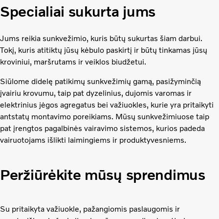
Specialiai sukurta jums
Jums reikia sunkvežimio, kuris būtų sukurtas šiam darbui.
Tokį, kuris atitiktų jūsų kėbulo paskirtį ir būtų tinkamas jūsų
kroviniui, maršrutams ir veiklos biudžetui.
Siūlome didelę patikimų sunkvežimių gamą, pasižyminčią
įvairiu krovumu, taip pat dyzelinius, dujomis varomas ir
elektrinius jėgos agregatus bei važiuokles, kurie yra pritaikyti
antstatų montavimo poreikiams. Mūsų sunkvežimiuose taip
pat įrengtos pagalbinės vairavimo sistemos, kurios padeda
vairuotojams išlikti laimingiems ir produktyvesniems.
Peržiūrėkite mūsų sprendimus
Su pritaikyta važiuokle, pažangiomis paslaugomis ir