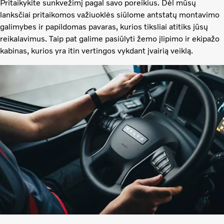
Pritaikykite sunkvežimį pagal savo poreikius. Dėl mūsų
lanksčiai pritaikomos važiuoklės siūlome antstatų montavimo
galimybes ir papildomas pavaras, kurios tiksliai atitiks jūsų
reikalavimus. Taip pat galime pasiūlyti žemo įlipimo ir ekipažo
kabinas, kurios yra itin vertingos vykdant įvairią veiklą.