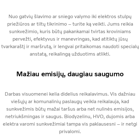
Nuo gatvių šlavimo ar sniego valymo iki elektros stulpų
priežiūros ar tiltų tikrinimo – turite ką veikti. Jums reikia
sunkvežimio, kuris būtų pakankamai tvirtas kroviniams
pervežti, efektyvus ir manevringas, kad atitiktų jūsų
tvarkaraštį ir maršrutą, ir lengvai pritaikomas naudoti specialų
anstatą, reikalingą užduotims atlikti.
Mažiau emisijų, daugiau saugumo
Darbas visuomenei kelia didelius reikalavimus. Vis dažniau
viešųjų ar komunalinių paslaugų veikla reikalauja, kad
sunkvežimis būtų mažai taršus arba net nulinės emisijos,
netriukšmingas ir saugus. Biodyzelinu, HVO, dujomis arba
elektra varomi sunkvežimiai tampa vis paklausesni – ir netgi
privalomi.