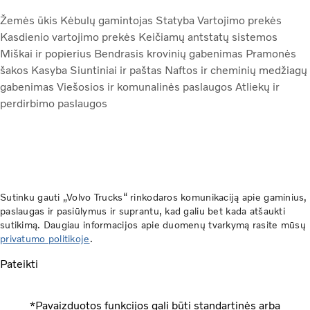
Žemės ūkis
Kėbulų gamintojas
Statyba
Vartojimo prekės
Kasdienio vartojimo prekės
Keičiamų antstatų sistemos
Miškai ir popierius
Bendrasis krovinių gabenimas
Pramonės
šakos
Kasyba
Siuntiniai ir paštas
Naftos ir cheminių medžiagų
gabenimas
Viešosios ir komunalinės paslaugos
Atliekų ir
perdirbimo paslaugos
Sutinku gauti „Volvo Trucks“ rinkodaros komunikaciją apie gaminius,
paslaugas ir pasiūlymus ir suprantu, kad galiu bet kada atšaukti
sutikimą. Daugiau informacijos apie duomenų tvarkymą rasite mūsų
privatumo politikoje
.
Pateikti
*Pavaizduotos funkcijos gali būti standartinės arba