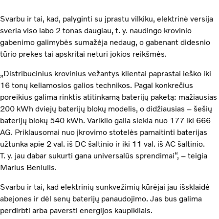
Svarbu ir tai, kad, palyginti su įprastu vilkiku, elektrinė versija
sveria viso labo 2 tonas daugiau, t. y. naudingo krovinio
gabenimo galimybės sumažėja nedaug, o gabenant didesnio
tūrio prekes tai apskritai neturi jokios reikšmės.
„Distribucinius krovinius vežantys klientai paprastai ieško iki
16 tonų keliamosios galios technikos. Pagal konkrečius
poreikius galima rinktis atitinkamą baterijų paketą: mažiausias
200 kWh dviejų baterijų blokų modelis, o didžiausias – šešių
baterijų blokų 540 kWh. Variklio galia siekia nuo 177 iki 666
AG. Priklausomai nuo įkrovimo stotelės pamaitinti baterijas
užtunka apie 2 val. iš DC šaltinio ir iki 11 val. iš AC šaltinio.
T. y. jau dabar sukurti gana universalūs sprendimai“, – teigia
Marius Beniulis.
Svarbu ir tai, kad elektrinių sunkvežimių kūrėjai jau išsklaidė
abejones ir dėl senų baterijų panaudojimo. Jas bus galima
perdirbti arba paversti energijos kaupikliais.