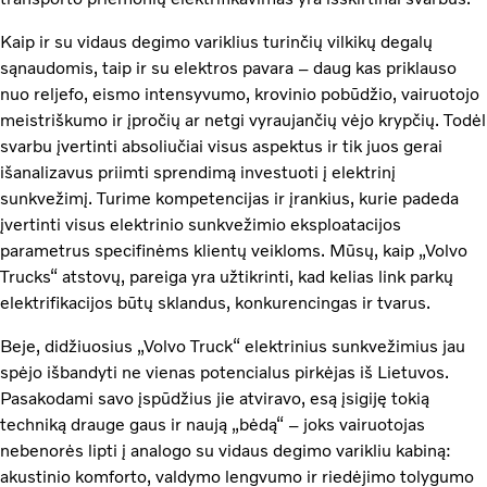
Kaip ir su vidaus degimo variklius turinčių vilkikų degalų
sąnaudomis, taip ir su elektros pavara – daug kas priklauso
nuo reljefo, eismo intensyvumo, krovinio pobūdžio, vairuotojo
meistriškumo ir įpročių ar netgi vyraujančių vėjo krypčių. Todėl
svarbu įvertinti absoliučiai visus aspektus ir tik juos gerai
išanalizavus priimti sprendimą investuoti į elektrinį
sunkvežimį. Turime kompetencijas ir įrankius, kurie padeda
įvertinti visus elektrinio sunkvežimio eksploatacijos
parametrus specifinėms klientų veikloms. Mūsų, kaip „Volvo
Trucks“ atstovų, pareiga yra užtikrinti, kad kelias link parkų
elektrifikacijos būtų sklandus, konkurencingas ir tvarus.
Beje, didžiuosius „Volvo Truck“ elektrinius sunkvežimius jau
spėjo išbandyti ne vienas potencialus pirkėjas iš Lietuvos.
Pasakodami savo įspūdžius jie atviravo, esą įsigiję tokią
techniką drauge gaus ir naują „bėdą“ – joks vairuotojas
nebenorės lipti į analogo su vidaus degimo varikliu kabiną:
akustinio komforto, valdymo lengvumo ir riedėjimo tolygumo