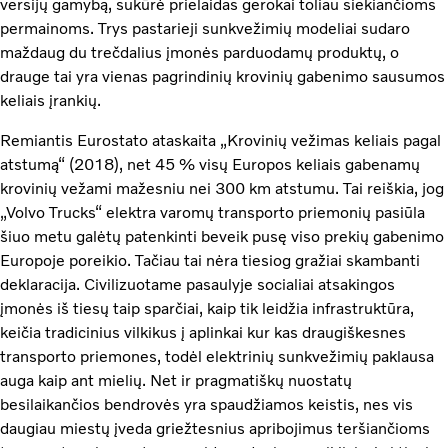
versijų gamybą, sukūrė prielaidas gerokai toliau siekiančioms
permainoms. Trys pastarieji sunkvežimių modeliai sudaro
maždaug du trečdalius įmonės parduodamų produktų, o
drauge tai yra vienas pagrindinių krovinių gabenimo sausumos
keliais įrankių.
Remiantis Eurostato ataskaita „Krovinių vežimas keliais pagal
atstumą“ (2018), net 45 % visų Europos keliais gabenamų
krovinių vežami mažesniu nei 300 km atstumu. Tai reiškia, jog
„Volvo Trucks“ elektra varomų transporto priemonių pasiūla
šiuo metu galėtų patenkinti beveik pusę viso prekių gabenimo
Europoje poreikio. Tačiau tai nėra tiesiog gražiai skambanti
deklaracija. Civilizuotame pasaulyje socialiai atsakingos
įmonės iš tiesų taip sparčiai, kaip tik leidžia infrastruktūra,
keičia tradicinius vilkikus į aplinkai kur kas draugiškesnes
transporto priemones, todėl elektrinių sunkvežimių paklausa
auga kaip ant mielių. Net ir pragmatiškų nuostatų
besilaikančios bendrovės yra spaudžiamos keistis, nes vis
daugiau miestų įveda griežtesnius apribojimus teršiančioms