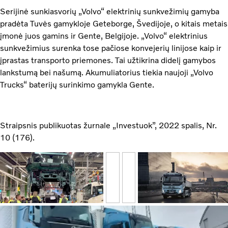
Serijinė sunkiasvorių „Volvo“ elektrinių sunkvežimių gamyba
pradėta Tuvės gamykloje Geteborge, Švedijoje, o kitais metais
įmonė juos gamins ir Gente, Belgijoje. „Volvo“ elektrinius
sunkvežimius surenka tose pačiose konvejerių linijose kaip ir
įprastas transporto priemones. Tai užtikrina didelį gamybos
lankstumą bei našumą. Akumuliatorius tiekia naujoji „Volvo
Trucks“ baterijų surinkimo gamykla Gente.
Straipsnis publikuotas žurnale „Investuok”, 2022 spalis, Nr.
10 (176).