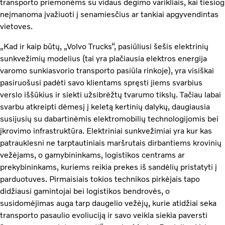
transporto priemonėms su vidaus degimo varikliais, kai tiesiog
neįmanoma įvažiuoti į senamiesčius ar tankiai apgyvendintas
vietoves.
„Kad ir kaip būtų, „Volvo Trucks“, pasiūliusi šešis elektrinių
sunkvežimių modelius (tai yra plačiausia elektros energija
varomo sunkiasvorio transporto pasiūla rinkoje), yra visiškai
pasiruošusi padėti savo klientams spręsti jiems svarbius
verslo iššūkius ir siekti užsibrėžtų tvarumo tikslų. Tačiau labai
svarbu atkreipti dėmesį į keletą kertinių dalykų, daugiausia
susijusių su dabartinėmis elektromobilių technologijomis bei
įkrovimo infrastruktūra. Elektriniai sunkvežimiai yra kur kas
patrauklesni ne tarptautiniais maršrutais dirbantiems krovinių
vežėjams, o gamybininkams, logistikos centrams ar
prekybininkams, kuriems reikia prekes iš sandėlių pristatyti į
parduotuves. Pirmaisiais tokios technikos pirkėjais tapo
didžiausi gamintojai bei logistikos bendrovės, o
susidomėjimas auga tarp daugelio vežėjų, kurie atidžiai seka
transporto pasaulio evoliuciją ir savo veikla siekia paversti