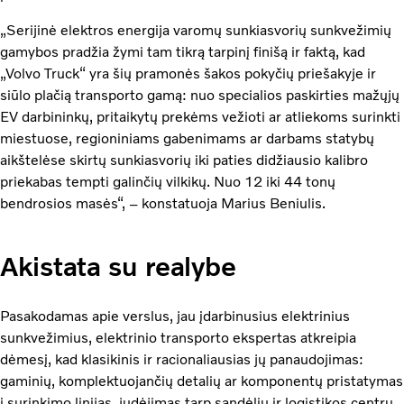
„Serijinė elektros energija varomų sunkiasvorių sunkvežimių
gamybos pradžia žymi tam tikrą tarpinį finišą ir faktą, kad
„Volvo Truck“ yra šių pramonės šakos pokyčių priešakyje ir
siūlo plačią transporto gamą: nuo specialios paskirties mažųjų
EV darbininkų, pritaikytų prekėms vežioti ar atliekoms surinkti
miestuose, regioniniams gabenimams ar darbams statybų
aikštelėse skirtų sunkiasvorių iki paties didžiausio kalibro
priekabas tempti galinčių vilkikų. Nuo 12 iki 44 tonų
bendrosios masės“, – konstatuoja Marius Beniulis.
Akistata su realybe
Pasakodamas apie verslus, jau įdarbinusius elektrinius
sunkvežimius, elektrinio transporto ekspertas atkreipia
dėmesį, kad klasikinis ir racionaliausias jų panaudojimas:
gaminių, komplektuojančių detalių ar komponentų pristatymas
į surinkimo linijas, judėjimas tarp sandėlių ir logistikos centrų,