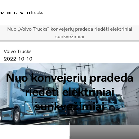
Trucks
Nuo „Volvo Trucks“ konvejerių pradeda riedėti elektriniai
+ 370 610 19991
Volvo Trucks parduotuvė
Prisijungti
Lietuva
sunkvežimiai
Volvo Trucks
Transporto sprendimai
2022-10-10
Sunkvežimiai
Paslaugos
Nuo konvejerių pradeda
Volvo Truck Builder
Kontaktai
riedėti elektriniai
Naujienos
Apie mus
sunkvežimiai