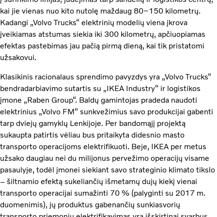
kai jie vienas nuo kito nutolę maždaug 80–150 kilometrų.
Kadangi „Volvo Trucks“ elektrinių modelių viena įkrova
įveikiamas atstumas siekia iki 300 kilometrų, apčiuopiamas
efektas pastebimas jau pačią pirmą dieną, kai tik pristatomi
užsakovui.
Klasikinis racionalaus sprendimo pavyzdys yra „Volvo Trucks“
bendradarbiavimo sutartis su „IKEA Industry“ ir logistikos
įmone „Raben Group“. Baldų gamintojas pradeda naudoti
elektrinius „Volvo FM“ sunkvežimius savo produkcijai gabenti
tarp dviejų gamyklų Lenkijoje. Per bandomąjį projektą
sukaupta patirtis vėliau bus pritaikyta didesnio masto
transporto operacijoms elektrifikuoti. Beje, IKEA per metus
užsako daugiau nei du milijonus pervežimo operacijų visame
pasaulyje, todėl įmonei siekiant savo strateginio klimato tikslo
– šiltnamio efektą sukeliančių išmetamų dujų kiekį vienai
transporto operacijai sumažinti 70 % (palyginti su 2017 m.
duomenimis), jų produktus gabenančių sunkiasvorių
transporto priemonių elektrifikavimas yra išskirtinai svarbus.