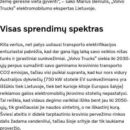
žemę geresne vieta gyventi“, – sako Marius Beniulis, „Volvo
Trucks“ elektromobilumo ekspertas Lietuvoje.
Visas sprendimų spektras
Kita vertus, net patys uoliausi transporto elektrifikacijos
entuziastai pabrėžia, kad dar gana ilgą laiką savo veiklos nišas
turės ir įprastiniai sunkvežimiai. „Volvo Trucks“ siekia iki 2030-
ųjų perpus sumažinti savo gaminamo krovininio transporto
CO2 emisijas, tačiau visi puikiai supranta, kad kur nors vidury
Australijos dykviečių (750 kW stotelė EV sunkvežimiams yra
iššūkis tiek Lietuvoje, tiek bet kurioje kitoje Europos šalyje)
reikiamos galios elektromobilių įkrovimo stotelių nepastatysi.
Tai reiškia, kad vidaus degimo varikliai išliks bent jau iki 2050-
ųjų, tik greičiausiai jie naudos sintetinį, o ne iškastinį kurą.
Šviesi ateitis ir didelė tarptautinio krovinio pervežimo rinkos
dalis žadama vandeniliui, tačiau šioje srityje dar tik laukiama
proveržio.