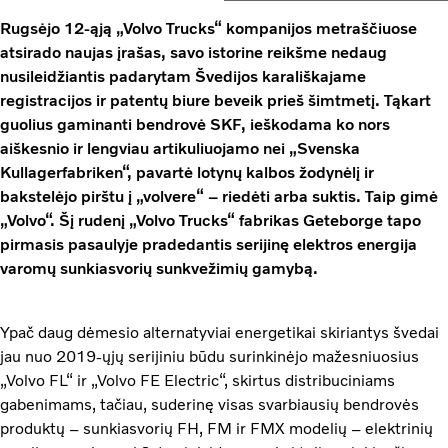
Rugsėjo 12-ąją „Volvo Trucks“ kompanijos metraščiuose
atsirado naujas įrašas, savo istorine reikšme nedaug
nusileidžiantis padarytam Švedijos karališkajame
registracijos ir patentų biure beveik prieš šimtmetį. Tąkart
guolius gaminanti bendrovė SKF, ieškodama ko nors
aiškesnio ir lengviau artikuliuojamo nei „Svenska
Kullagerfabriken“, pavartė lotynų kalbos žodynėlį ir
bakstelėjo pirštu į „volvere“ – riedėti arba suktis. Taip gimė
„Volvo“. Šį rudenį „Volvo Trucks“ fabrikas Geteborge tapo
pirmasis pasaulyje pradedantis serijinę elektros energija
varomų sunkiasvorių sunkvežimių gamybą.
Ypač daug dėmesio alternatyviai energetikai skiriantys švedai
jau nuo 2019-ųjų serijiniu būdu surinkinėjo mažesniuosius
„Volvo FL“ ir „Volvo FE Electric“, skirtus distribuciniams
gabenimams, tačiau, suderinę visas svarbiausių bendrovės
produktų – sunkiasvorių FH, FM ir FMX modelių – elektrinių