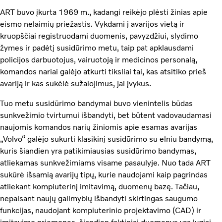
ART buvo įkurta 1969 m., kadangi reikėjo plėsti žinias apie
eismo nelaimių priežastis. Vykdami į avarijos vietą ir
kruopščiai registruodami duomenis, pavyzdžiui, slydimo
žymes ir padėtį susidūrimo metu, taip pat apklausdami
policijos darbuotojus, vairuotoją ir medicinos personalą,
komandos nariai galėjo atkurti tiksliai tai, kas atsitiko prieš
avariją ir kas sukėlė sužalojimus, jai įvykus.
Tuo metu susidūrimo bandymai buvo vienintelis būdas
sunkvežimio tvirtumui išbandyti, bet būtent vadovaudamasi
naujomis komandos narių žiniomis apie esamas avarijas
„Volvo“ galėjo sukurti klasikinį susidūrimo su elniu bandymą,
kuris šiandien yra patikimiausias susidūrimo bandymas,
atliekamas sunkvežimiams visame pasaulyje. Nuo tada ART
sukūrė išsamią avarijų tipų, kurie naudojami kaip pagrindas
atliekant kompiuterinį imitavimą, duomenų bazę. Tačiau,
nepaisant naujų galimybių išbandyti skirtingas saugumo
funkcijas, naudojant kompiuterinio projektavimo (CAD) ir