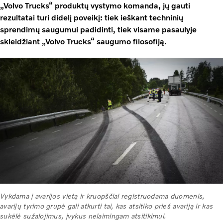
„Volvo Trucks“ produktų vystymo komanda, jų gauti
rezultatai turi didelį poveikį: tiek ieškant techninių
sprendimų saugumui padidinti, tiek visame pasaulyje
skleidžiant „Volvo Trucks“ saugumo filosofiją.
Vykdama į avarijos vietą ir kruopščiai registruodama duomenis,
avarijų tyrimo grupė gali atkurti tai, kas atsitiko prieš avariją ir kas
sukėlė sužalojimus, įvykus nelaimingam atsitikimui.