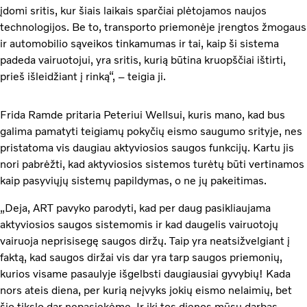
įdomi sritis, kur šiais laikais sparčiai plėtojamos naujos
technologijos. Be to, transporto priemonėje įrengtos žmogaus
ir automobilio sąveikos tinkamumas ir tai, kaip ši sistema
padeda vairuotojui, yra sritis, kurią būtina kruopščiai ištirti,
prieš išleidžiant į rinką“, – teigia ji.
Frida Ramde pritaria Peteriui Wellsui, kuris mano, kad bus
galima pamatyti teigiamų pokyčių eismo saugumo srityje, nes
pristatoma vis daugiau aktyviosios saugos funkcijų. Kartu jis
nori pabrėžti, kad aktyviosios sistemos turėtų būti vertinamos
kaip pasyviųjų sistemų papildymas, o ne jų pakeitimas.
„Deja, ART pavyko parodyti, kad per daug pasikliaujama
aktyviosios saugos sistemomis ir kad daugelis vairuotojų
vairuoja neprisisegę saugos diržų. Taip yra neatsižvelgiant į
faktą, kad saugos diržai vis dar yra tarp saugos priemonių,
kurios visame pasaulyje išgelbsti daugiausiai gyvybių! Kada
nors ateis diena, per kurią neįvyks jokių eismo nelaimių, bet
šio tikslo dar nepasiekėme. Ir iki tos dienos mūsų darbas –