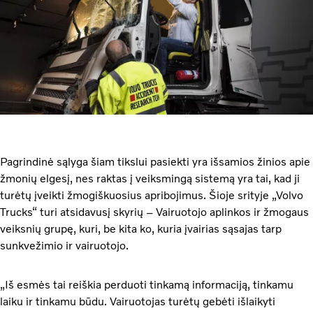
Pagrindinė sąlyga šiam tikslui pasiekti yra išsamios žinios apie
žmonių elgesį, nes raktas į veiksmingą sistemą yra tai, kad ji
turėtų įveikti žmogiškuosius apribojimus. Šioje srityje „Volvo
Trucks“ turi atsidavusį skyrių – Vairuotojo aplinkos ir žmogaus
veiksnių grupę, kuri, be kita ko, kuria įvairias sąsajas tarp
sunkvežimio ir vairuotojo.
„Iš esmės tai reiškia perduoti tinkamą informaciją, tinkamu
laiku ir tinkamu būdu. Vairuotojas turėtų gebėti išlaikyti