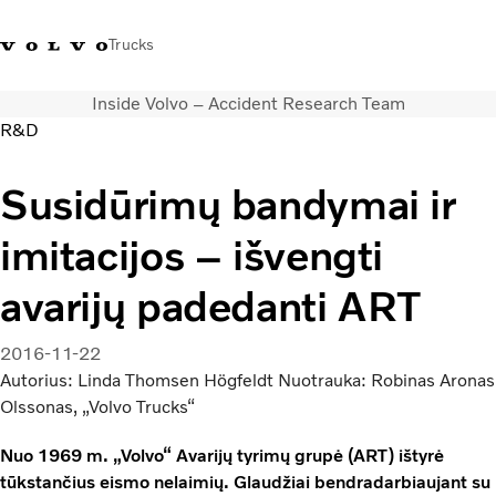
Trucks
Inside Volvo – Accident Research Team
+ 370 610 19991
Volvo Trucks parduotuvė
Prisijungti
Lietuva
R&D
Transporto sprendimai
Susidūrimų bandymai ir
Sunkvežimiai
imitacijos – išvengti
Paslaugos
Volvo Truck Builder
avarijų padedanti ART
Kontaktai
Naujienos
2016-11-22
Apie mus
Autorius: Linda Thomsen Högfeldt Nuotrauka: Robinas Aronas
Olssonas, „Volvo Trucks“
Nuo 1969 m. „Volvo“ Avarijų tyrimų grupė (ART) ištyrė
tūkstančius eismo nelaimių. Glaudžiai bendradarbiaujant su