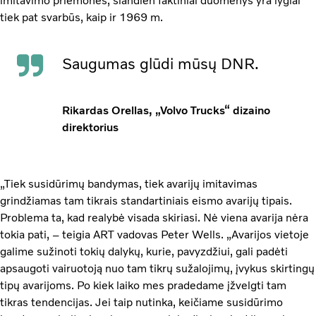
imitavimo priemones, šiandien faktiniai duomenys yra lygiai
tiek pat svarbūs, kaip ir 1969 m.
Saugumas glūdi mūsų DNR.
Rikardas Orellas, „Volvo Trucks“ dizaino
direktorius
„Tiek susidūrimų bandymas, tiek avarijų imitavimas
grindžiamas tam tikrais standartiniais eismo avarijų tipais.
Problema ta, kad realybė visada skiriasi. Nė viena avarija nėra
tokia pati, – teigia ART vadovas Peter Wells. „Avarijos vietoje
galime sužinoti tokių dalykų, kurie, pavyzdžiui, gali padėti
apsaugoti vairuotoją nuo tam tikrų sužalojimų, įvykus skirtingų
tipų avarijoms. Po kiek laiko mes pradedame įžvelgti tam
tikras tendencijas. Jei taip nutinka, keičiame susidūrimo