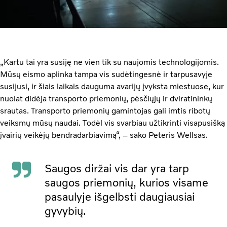
„Kartu tai yra susiję ne vien tik su naujomis technologijomis.
Mūsų eismo aplinka tampa vis sudėtingesnė ir tarpusavyje
susijusi, ir šiais laikais dauguma avarijų įvyksta miestuose, kur
nuolat didėja transporto priemonių, pėsčiųjų ir dviratininkų
srautas. Transporto priemonių gamintojas gali imtis ribotų
veiksmų mūsų naudai. Todėl vis svarbiau užtikrinti visapusišką
įvairių veikėjų bendradarbiavimą“, – sako Peteris Wellsas.
Saugos diržai vis dar yra tarp
saugos priemonių, kurios visame
pasaulyje išgelbsti daugiausiai
gyvybių.