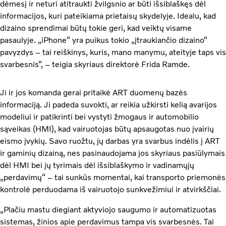
dėmesį ir neturi atitraukti žvilgsnio ar būti išsiblaškęs dėl
informacijos, kuri pateikiama prietaisų skydelyje. Idealu, kad
dizaino sprendimai būtų tokie geri, kad veiktų visame
pasaulyje. „iPhone“ yra puikus tokio „įtraukiančio dizaino“
pavyzdys – tai reiškinys, kuris, mano manymu, ateityje taps vis
svarbesnis“, – teigia skyriaus direktorė Frida Ramde.
Ji ir jos komanda gerai pritaikė ART duomenų bazės
informaciją. Ji padeda suvokti, ar reikia užkirsti kelią avarijos
modeliui ir patikrinti bei vystyti žmogaus ir automobilio
sąveikas (HMI), kad vairuotojas būtų apsaugotas nuo įvairių
eismo įvykių. Savo ruožtu, jų darbas yra svarbus indėlis į ART
ir gaminių dizainą, nes pasinaudojama jos skyriaus pasiūlymais
dėl HMI bei jų tyrimais dėl išsiblaškymo ir vadinamųjų
„perdavimų“ – tai sunkūs momentai, kai transporto priemonės
kontrolė perduodama iš vairuotojo sunkvežimiui ir atvirkščiai.
„Plačiu mastu diegiant aktyviojo saugumo ir automatizuotas
sistemas, žinios apie perdavimus tampa vis svarbesnės. Tai