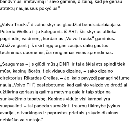
bandymus, imitavimą ir savo gaminių dizainą, kad jie geriau
atitiktų naujausius pokyčius.“
„Volvo Trucks“ dizaino skyrius glaudžiai bendradarbiauja su
Peteriu Wellsu ir jo kolegomis iš ART; šis skyrius atlieka
pagrindinį vaidmenį, kurdamas „Volvo Trucks“ gaminius.
Atsižvelgiant į iš skirtingų organizacijos dalių gautus
techninius duomenis, čia rengiamas visas sprendimas.
„Saugumas – jis glūdi mūsų DNR, ir tai aiškiai atsispindi tiek
mūsų kabinų išorės, tiek vidaus dizaine, – sako dizaino
direktorius Rikardas Orellas. – Jei kaip pavyzdį panagrinėtume
naują „Volvo FH“, pastebėtume, kad galinio vaizdo veidrodžiai
užtikrina geriausią galimą matymą gale ir taip stiprina
sunkvežimio tapatybę. Kabinos viduje visi kampai yra
suapvalinti – tai padeda sumažinti traumų tikimybę įvykus
avarijai, o tvarkingas ir paprastas prietaisų skydo dizainas
neblaško vairuotojo.“