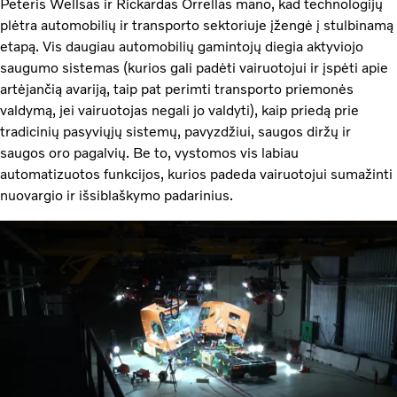
Peteris Wellsas ir Rickardas Orrellas mano, kad technologijų
plėtra automobilių ir transporto sektoriuje įžengė į stulbinamą
etapą. Vis daugiau automobilių gamintojų diegia aktyviojo
saugumo sistemas (kurios gali padėti vairuotojui ir įspėti apie
artėjančią avariją, taip pat perimti transporto priemonės
valdymą, jei vairuotojas negali jo valdyti), kaip priedą prie
tradicinių pasyviųjų sistemų, pavyzdžiui, saugos diržų ir
saugos oro pagalvių. Be to, vystomos vis labiau
automatizuotos funkcijos, kurios padeda vairuotojui sumažinti
nuovargio ir išsiblaškymo padarinius.