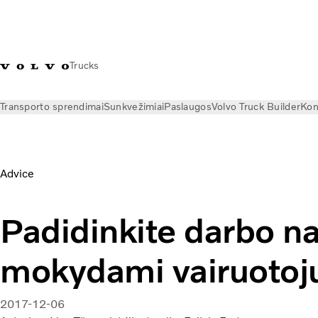
Trucks
Transporto sprendimai
Sunkvežimiai
Paslaugos
Volvo Truck Builder
Kon
Naujienos
Istorijos
Vairuotojų mokymas | „Globetrotter Lie
Advice
Padidinkite darbo 
mokydami vairuotoj
2017-12-06