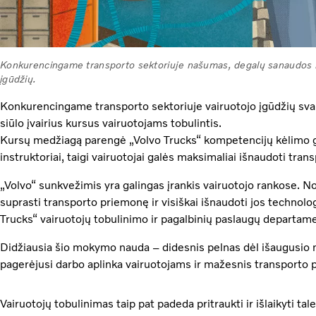
Konkurencingame transporto sektoriuje našumas, degalų sanaudos i
įgūdžių.
Konkurencingame transporto sektoriuje vairuotojo įgūdžių svarb
siūlo įvairius kursus vairuotojams tobulintis.
Kursų medžiagą parengė „Volvo Trucks“ kompetencijų kėlimo
instruktoriai, taigi vairuotojai galės maksimaliai išnaudoti tr
„Volvo“ sunkvežimis yra galingas įrankis vairuotojo rankose. Norin
suprasti transporto priemonę ir visiškai išnaudoti jos technolo
Trucks“ vairuotojų tobulinimo ir pagalbinių paslaugų departa
Didžiausia šio mokymo nauda – didesnis pelnas dėl išaugusi
pagerėjusi darbo aplinka vairuotojams ir mažesnis transporto
Vairuotojų tobulinimas taip pat padeda pritraukti ir išlaikyti t