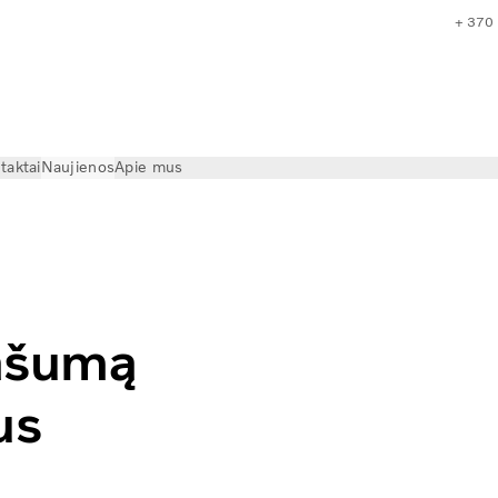
+ 370
taktai
Naujienos
Apie mus
tuva“
našumą
us