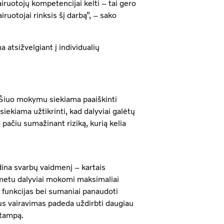
iruotojų kompetencijai kelti – tai gero
iruotojai rinksis šį darbą”, – sako
tsižvelgiant į individualių
. Šiuo mokymu siekiama paaiškinti
siekiama užtikrinti, kad dalyviai galėtų
pačiu sumažinant riziką, kurią kelia
dina svarbų vaidmenį – kartais
 metu dalyviai mokomi maksimaliai
 funkcijas bei sumaniai panaudoti
us vairavimas padeda uždirbti daugiau
įtampą.