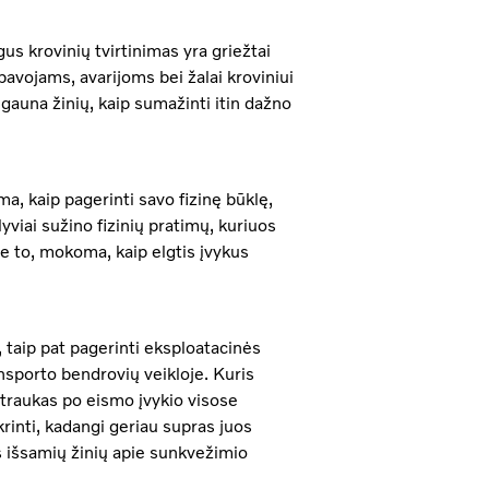
ugus krovinių tvirtinimas yra griežtai
pavojams, avarijoms bei žalai kroviniui
 gauna žinių, kaip sumažinti itin dažno
a, kaip pagerinti savo fizinę būklę,
yviai sužino fizinių pratimų, kuriuos
Be to, mokoma, kaip elgtis įvykus
, taip pat pagerinti eksploatacinės
ansporto bendrovių veikloje. Kuris
traukas po eismo įvykio visose
krinti, kadangi geriau supras juos
us išsamių žinių apie sunkvežimio