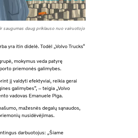
r saugumas daug priklauso nuo vairuotojo
a yra itin didelė. Todėl „Volvo Trucks“
 grupė, mokymus veda patyrę
ansporto priemonės galimybes.
t jį valdyti efektyviai, reikia gerai
gines galimybes”, – teigia „Volvo
mento vadovas Emanuele Piga.
o našumo, mažesnės degalų sąnaudos,
 priemonių nusidėvėjimas.
alentingus darbuotojus: „Šiame