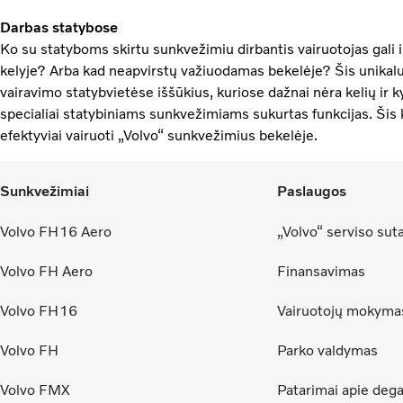
Darbas statybose
Ko su statyboms skirtu sunkvežimiu dirbantis vairuotojas gali 
kelyje? Arba kad neapvirstų važiuodamas bekelėje? Šis unikalu
vairavimo statybvietėse iššūkius, kuriose dažnai nėra kelių ir k
specialiai statybiniams sunkvežimiams sukurtas funkcijas. Šis ku
efektyviai vairuoti „Volvo“ sunkvežimius bekelėje.
Sunkvežimiai
Paslaugos
Volvo FH16 Aero
„Volvo“ serviso sut
Volvo FH Aero
Finansavimas
Volvo FH16
Vairuotojų mokyma
Volvo FH
Parko valdymas
Volvo FMX
Patarimai apie dega