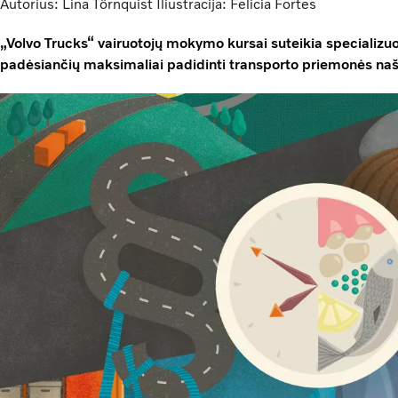
Autorius: Lina Törnquist Iliustracija: Felicia Fortes
„Volvo Trucks“ vairuotojų mokymo kursai suteikia specializuotų
padėsiančių maksimaliai padidinti transporto priemonės na