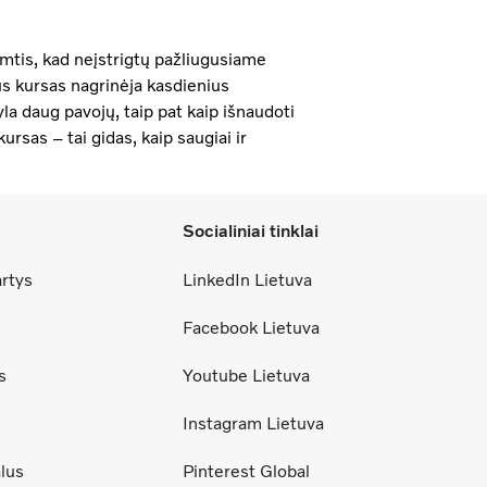
imtis, kad neįstrigtų pažliugusiame
s kursas nagrinėja kasdienius
yla daug pavojų, taip pat kaip išnaudoti
rsas – tai gidas, kaip saugiai ir
Socialiniai tinklai
artys
LinkedIn Lietuva
Facebook Lietuva
s
Youtube Lietuva
Instagram Lietuva
lus
Pinterest Global