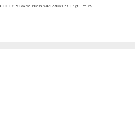
 610 19991
Volvo Trucks parduotuvė
Prisijungti
Lietuva