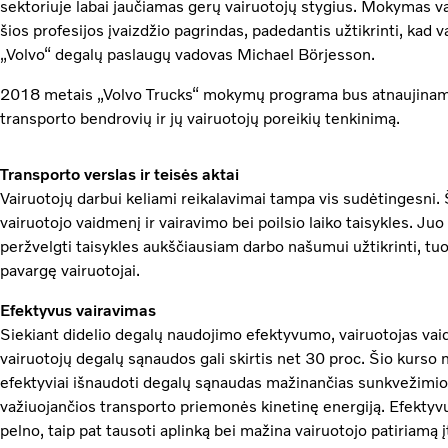
sektoriuje labai jaučiamas gerų vairuotojų stygius. Mokymas va
šios profesijos įvaizdžio pagrindas, padedantis užtikrinti, kad va
„Volvo“ degalų paslaugų vadovas Michael Börjesson.
2018 metais „Volvo Trucks“ mokymų programa bus atnaujinama a
transporto bendrovių ir jų vairuotojų poreikių tenkinimą.
Transporto verslas ir teisės aktai
Vairuotojų darbui keliami reikalavimai tampa vis sudėtingesni
vairuotojo vaidmenį ir vairavimo bei poilsio laiko taisykles. Juo 
peržvelgti taisykles aukščiausiam darbo našumui užtikrinti, tuo 
pavargę vairuotojai.
Efektyvus vairavimas
Siekiant didelio degalų naudojimo efektyvumo, vairuotojas vai
vairuotojų degalų sąnaudos gali skirtis net 30 proc. Šio kurso
efektyviai išnaudoti degalų sąnaudas mažinančias sunkvežimio
važiuojančios transporto priemonės kinetinę energiją. Efektyv
pelno, taip pat tausoti aplinką bei mažina vairuotojo patiriamą 