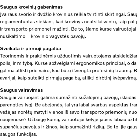
Saugus krovinių gabenimas
Įvairaus svorio ir dydžio krovinius reikia tvirtinti skirtingai. Sa
reglamentuotas siekiant, kad krovinys neatsilaisvintų, taip pat 
ir transporto priemonei mažinti. Be to, šiame kurse vairuotojai
nusikaltimo – krovinio vagystės pavojų.
Sveikata ir pirmoji pagalba
Teorinėmis ir praktinėmis užduotimis vairuotojams atskleidžiam
poilsį ir mitybą. Kurse apžvelgiami ergonomikos principai, o dal
galima atlikti prie vairo, kad būtų išvengta profesinių traumų. 
avarijai, kaip suteikti pirmąją pagalbą, atlikti dirbtinį kvėpavimą.
Saugus vairavimas
Saugiai vairuojant galima sumažinti sužalojimų pavojų, išlaidas
parengties lygį. Be abejonės, tai yra labai svarbus aspektas tr
vežėjas norėtų matyti vienos iš savo transporto priemonių nuo
naujienose? Užbaigę kursą, vairuotojai kelyje jausis labiau užti
supančius pavojus ir žinos, kaip sumažinti riziką. Be to, jie ga
saugos funkcijas.