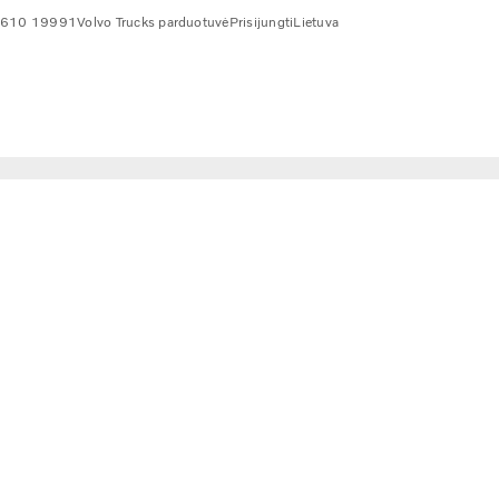
 610 19991
Volvo Trucks parduotuvė
Prisijungti
Lietuva