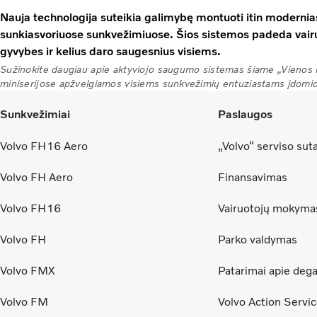
Nauja technologija suteikia galimybę montuoti itin moderni
sunkiasvoriuose sunkvežimiuose. Šios sistemos padeda vairu
gyvybes ir kelius daro saugesnius visiems.
Sužinokite daugiau apie aktyviojo saugumo sistemas šiame „Vienos
miniserijose apžvelgiamos visiems sunkvežimių entuziastams įdomios
Sunkvežimiai
Paslaugos
Volvo FH16 Aero
„Volvo“ serviso sut
Volvo FH Aero
Finansavimas
Volvo FH16
Vairuotojų mokyma
Volvo FH
Parko valdymas
Volvo FMX
Patarimai apie dega
Volvo FM
Volvo Action Servi