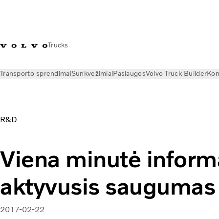
Trucks
Transporto sprendimai
Sunkvežimiai
Paslaugos
Volvo Truck Builder
Kon
Naujienos
Istorijos
Viena minutė informacijos – aktyvusis s
R&D
Viena minutė inform
aktyvusis saugumas
2017-02-22