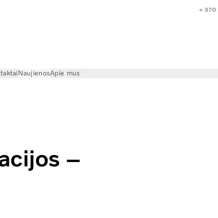
+ 370
taktai
Naujienos
Apie mus
augumas | Globetrotter Lietuva
acijos –