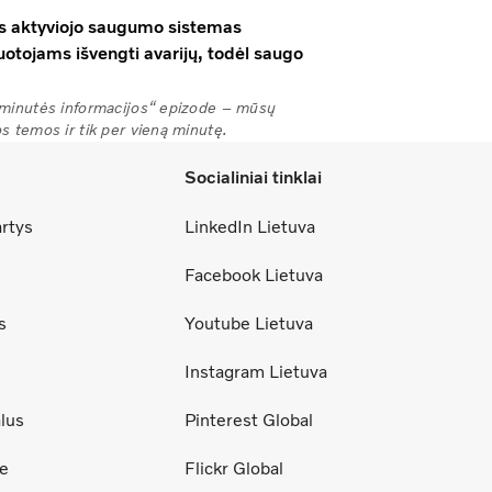
as aktyviojo saugumo sistemas
otojams išvengti avarijų, todėl saugo
 minutės informacijos“ epizode – mūsų
 temos ir tik per vieną minutę.
Socialiniai tinklai
artys
LinkedIn Lietuva
Facebook Lietuva
s
Youtube Lietuva
Instagram Lietuva
lus
Pinterest Global
ce
Flickr Global