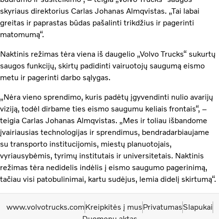
skyriaus direktorius Carlas Johanas Almqvistas. „Tai labai
greitas ir paprastas būdas pašalinti trikdžius ir pagerinti
matomumą“.
Naktinis režimas tėra viena iš daugelio „Volvo Trucks“ sukurtų
saugos funkcijų, skirtų padidinti vairuotojų saugumą eismo
metu ir pagerinti darbo sąlygas.
„Nėra vieno sprendimo, kuris padėtų įgyvendinti nulio avarijų
viziją, todėl dirbame ties eismo saugumu keliais frontais“, –
teigia Carlas Johanas Almqvistas. „Mes ir toliau išbandome
įvairiausias technologijas ir sprendimus, bendradarbiaujame
su transporto institucijomis, miestų planuotojais,
vyriausybėmis, tyrimų institutais ir universitetais. Naktinis
režimas tėra nedidelis indėlis į eismo saugumo pagerinimą,
tačiau visi patobulinimai, kartu sudėjus, lemia didelį skirtumą“.
www.volvotrucks.com
Kreipkitės į mus
Privatumas
Slapukai
Duomenų aktas