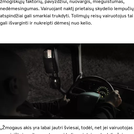
žmogiškųjų faktorių, pavyzdžiui, nuovargis, mieguistumas,
nedėmesingumas. Vairuojant naktį prietaisų skydelio lempučių
atspindžiai gali smarkiai trukdyti. Tolimųjų reisų vairuotojus tai
gali išvarginti ir nukreipti dėmesį nuo kelio.
„Žmogaus akis yra labai jautri šviesai, todėl, net jei vairuotojas