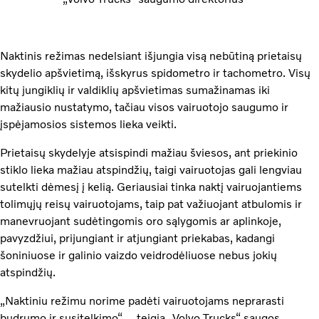
Naktinis režimas nedelsiant išjungia visą nebūtiną prietaisų
skydelio apšvietimą, išskyrus spidometro ir tachometro. Visų
kitų jungiklių ir valdiklių apšvietimas sumažinamas iki
mažiausio nustatymo, tačiau visos vairuotojo saugumo ir
įspėjamosios sistemos lieka veikti.
Prietaisų skydelyje atsispindi mažiau šviesos, ant priekinio
stiklo lieka mažiau atspindžių, taigi vairuotojas gali lengviau
sutelkti dėmesį į kelią. Geriausiai tinka naktį vairuojantiems
tolimųjų reisų vairuotojams, taip pat važiuojant atbulomis ir
manevruojant sudėtingomis oro sąlygomis ar aplinkoje,
pavyzdžiui, prijungiant ir atjungiant priekabas, kadangi
šoniniuose ir galinio vaizdo veidrodėliuose nebus jokių
atspindžių.
„Naktiniu režimu norime padėti vairuotojams neprarasti
budrumo ir susitelkimo“, – teigia „Volvo Trucks“ saugos