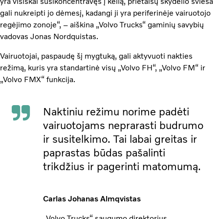
yra visiškai susikoncentravęs į kelią, prietaisų skydelio šviesa
gali nukreipti jo dėmesį, kadangi ji yra periferinėje vairuotojo
regėjimo zonoje“, – aiškina „Volvo Trucks“ gaminių savybių
vadovas Jonas Nordquistas.
Vairuotojai, paspaudę šį mygtuką, gali aktyvuoti nakties
režimą, kuris yra standartinė visų „Volvo FH“, „Volvo FM“ ir
„Volvo FMX“ funkcija.
Naktiniu režimu norime padėti
vairuotojams neprarasti budrumo
ir susitelkimo. Tai labai greitas ir
paprastas būdas pašalinti
trikdžius ir pagerinti matomumą.
Carlas Johanas Almqvistas
„Volvo Trucks“ saugumo direktorius