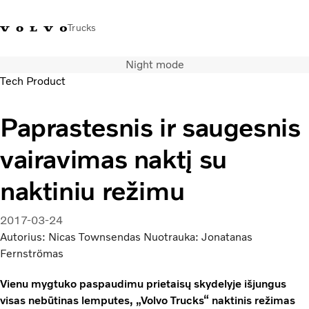
Trucks
Night mode
+ 370 610 19991
Volvo Trucks parduotuvė
Prisijungti
Lietuva
Tech Product
Transporto sprendimai
Paprastesnis ir saugesnis
Sunkvežimiai
vairavimas naktį su
Paslaugos
Volvo Truck Builder
naktiniu režimu
Kontaktai
Naujienos
2017-03-24
Apie mus
Autorius: Nicas Townsendas Nuotrauka: Jonatanas
Fernströmas
Vienu mygtuko paspaudimu prietaisų skydelyje išjungus
visas nebūtinas lemputes, „Volvo Trucks“ naktinis režimas