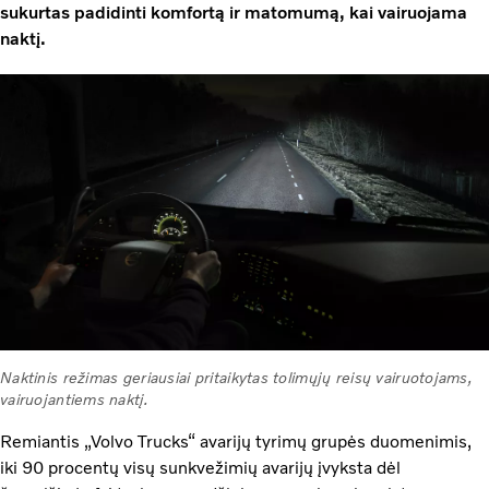
sukurtas padidinti komfortą ir matomumą, kai vairuojama
naktį.
Naktinis režimas geriausiai pritaikytas tolimųjų reisų vairuotojams,
vairuojantiems naktį.
Remiantis „Volvo Trucks“ avarijų tyrimų grupės duomenimis,
iki 90 procentų visų sunkvežimių avarijų įvyksta dėl