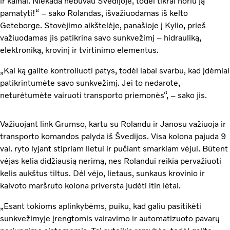
ir kalnai. Niekada nebuvau Švedijoje, todėl tikrai noriu ją
pamatyti!“ – sako Rolandas, išvažiuodamas iš kelto
Geteborge. Stovėjimo aikštelėje, panašioje į Kylio, prieš
važiuodamas jis patikrina savo sunkvežimį – hidrauliką,
elektroniką, krovinį ir tvirtinimo elementus.
„Kai ką galite kontroliuoti patys, todėl labai svarbu, kad įdėmiai
patikrintumėte savo sunkvežimį. Jei to nedarote,
neturėtumėte vairuoti transporto priemonės“, – sako jis.
Važiuojant link Grumso, kartu su Rolandu ir Janosu važiuoja ir
transporto komandos palyda iš Švedijos. Visa kolona pajuda 9
val. ryto lyjant stipriam lietui ir pučiant smarkiam vėjui. Būtent
vėjas kelia didžiausią nerimą, nes Rolandui reikia pervažiuoti
kelis aukštus tiltus. Dėl vėjo, lietaus, sunkaus krovinio ir
kalvoto maršruto kolona priversta judėti itin lėtai.
„Esant tokioms aplinkybėms, puiku, kad galiu pasitikėti
sunkvežimyje įrengtomis vairavimo ir automatizuoto pavarų