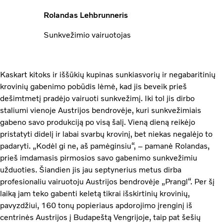
Rolandas Lehbrunneris
Sunkvežimio vairuotojas
Kaskart kitoks ir iššūkių kupinas sunkiasvorių ir negabaritinių
krovinių gabenimo pobūdis lėmė, kad jis beveik prieš
dešimtmetį pradėjo vairuoti sunkvežimį. Iki tol jis dirbo
staliumi vienoje Austrijos bendrovėje, kuri sunkvežimiais
gabeno savo produkciją po visą šalį. Vieną dieną reikėjo
pristatyti didelį ir labai svarbų krovinį, bet niekas negalėjo to
padaryti. „Kodėl gi ne, aš pamėginsiu“, – pamanė Rolandas,
prieš imdamasis pirmosios savo gabenimo sunkvežimiu
užduoties. Šiandien jis jau septynerius metus dirba
profesionaliu vairuotoju Austrijos bendrovėje „Prangl“. Per šį
laiką jam teko gabenti keletą tikrai išskirtinių krovinių,
pavyzdžiui, 160 tonų popieriaus apdorojimo įrenginį iš
centrinės Austrijos į Budapeštą Vengrijoje, taip pat šešių