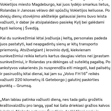
Vokietijos miesto Magdeburgo, kai juos lydėjo smarkus lietus,
Rolandas ir Janosas vėlavo dėl spūsčių Vokietijos keliuose. Po
dviejų dienų stovėjimo aikštelėje galiausiai jiems buvo leista
važiuoti, ir dabar jie atsipalaidavo pasiekę Kylį bei galėdami
tęsti kelionę į Švediją.
Kai du sunkvežimiai lėtai įvažiuoja į keltą, personalas padeda
juos pastatyti, kad neapgadintų sienų ar kitų transporto
priemonių. Atsižvelgiant į krovinio dydį, kiekvienam
sunkvežimiui reikia keturis kartus daugiau vietos nei įprastam
sunkvežimiui, ir Rolandas yra dėkingas už suteiktą pagalbą. Po
ankstyvos vakarienės jis nusprendžia eiti miegoti, kad pailsėtų
ir pasiruoštų kitai dienai, kai jam su „Volvo FH16“ reikės
važiuoti 220 kilometrų iš Geteborgo į galutinį paskirties
punktą – Grumsą.
„Man labiau patinka važiuoti dieną, nes tada galiu grožėtis
kraštovaizdžiu pro langą, ypač kai šalia driekiasi gražios kalvos