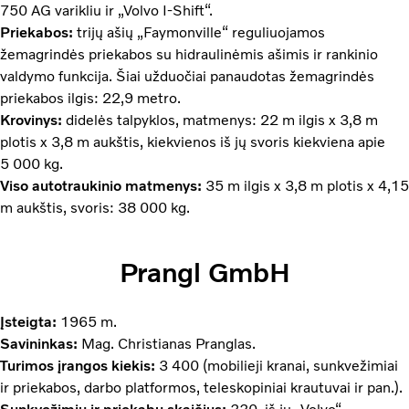
750 AG varikliu ir „Volvo I-Shift“.
Priekabos:
trijų ašių „Faymonville“ reguliuojamos
žemagrindės priekabos su hidraulinėmis ašimis ir rankinio
valdymo funkcija. Šiai užduočiai panaudotas žemagrindės
priekabos ilgis: 22,9 metro.
Krovinys:
didelės talpyklos, matmenys: 22 m ilgis x 3,8 m
plotis x 3,8 m aukštis, kiekvienos iš jų svoris kiekviena apie
5 000 kg.
Viso autotraukinio matmenys:
35 m ilgis x 3,8 m plotis x 4,15
m aukštis, svoris: 38 000 kg.
Prangl GmbH
Įsteigta:
1965 m.
Savininkas:
Mag. Christianas Pranglas.
Turimos įrangos kiekis:
3 400 (mobilieji kranai, sunkvežimiai
ir priekabos, darbo platformos, teleskopiniai krautuvai ir pan.).