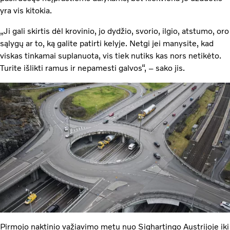
yra vis kitokia.
„Ji gali skirtis dėl krovinio, jo dydžio, svorio, ilgio, atstumo, oro
sąlygų ar to, ką galite patirti kelyje. Netgi jei manysite, kad
viskas tinkamai suplanuota, vis tiek nutiks kas nors netikėto.
Turite išlikti ramus ir nepamesti galvos“, – sako jis.
Pirmojo naktinio važiavimo metu nuo Sighartingo Austrijoje iki