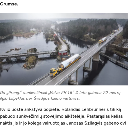
Grumse.
Du „Prangl“ sunkvežimiai „Volvo FH16“ iš lėto gabena 22 metrų
ilgio talpyklas per Švedijos kaimo vietoves.
Kylio uoste ankstyva popietė. Rolandas Lehbrunneris tik ką
pabudo sunkvežimių stovėjimo aikštelėje. Pastarąsias kelias
naktis jis ir jo kolega vairuotojas Janosas Szilagyis gabeno dvi