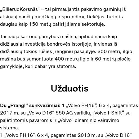
„BillerudKorsnäs“ – tai pirmaujantis pakavimo gaminių iš
atsinaujinančių medžiagų ir sprendimų tiekėjas, turintis
daugiau kaip 150 metų patirtį šiame sektoriuje.
Tai nauja kartono gamybos mašina, apibūdinama kaip
didžiausia investicija bendrovės istorijoje, ir vienas iš
didžiausių tokios rūšies įrenginių pasaulyje. 350 metrų ilgio
mašina bus sumontuota 400 metrų ilgio ir 60 metrų pločio
gamykloje, kuri dabar yra statoma.
Užduotis
Du „Prangl“ sunkvežimiai:
1 „Volvo FH16“, 6 x 4, pagamintas
2017 m. su „Volvo D16“ 550 AG varikliu, „Volvo I-Shift“ su
palėtintomis pavaromis ir „Volvo“ dinaminio vairavimo
sistema.
1 „Volvo FH16“, 6 x 4, pagamintas 2013 m. su „Volvo D16“