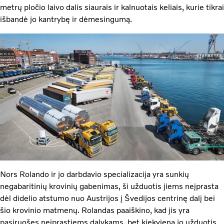
metrų pločio laivo dalis siaurais ir kalnuotais keliais, kurie tikrai
išbandė jo kantrybę ir dėmesingumą.
Nors Rolando ir jo darbdavio specializacija yra sunkių
negabaritinių krovinių gabenimas, ši užduotis jiems neįprasta
dėl didelio atstumo nuo Austrijos į Švedijos centrinę dalį bei
šio krovinio matmenų. Rolandas paaiškino, kad jis yra
pasiruošęs neįprastiems dalykams, bet kiekviena jo užduotis