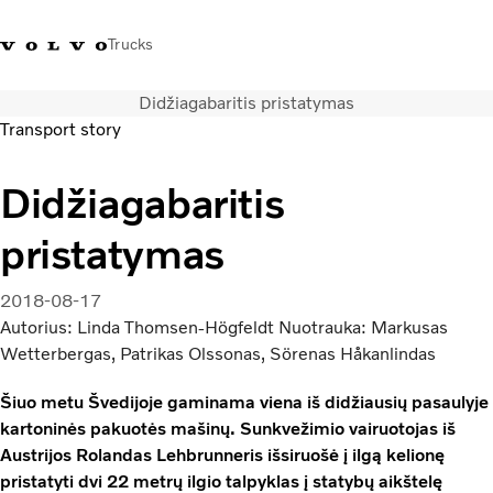
Trucks
Didžiagabaritis pristatymas
+ 370 610 19991
Volvo Trucks parduotuvė
Prisijungti
Lietuva
Transport story
Transporto sprendimai
Didžiagabaritis
Sunkvežimiai
pristatymas
Paslaugos
Volvo Truck Builder
Kontaktai
2018-08-17
Naujienos
Autorius: Linda Thomsen-Högfeldt Nuotrauka: Markusas
Apie mus
Wetterbergas, Patrikas Olssonas, Sörenas Håkanlindas
Šiuo metu Švedijoje gaminama viena iš didžiausių pasaulyje
kartoninės pakuotės mašinų. Sunkvežimio vairuotojas iš
Austrijos Rolandas Lehbrunneris išsiruošė į ilgą kelionę
pristatyti dvi 22 metrų ilgio talpyklas į statybų aikštelę