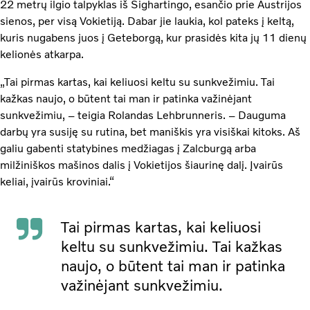
22 metrų ilgio talpyklas iš Sighartingo, esančio prie Austrijos
sienos, per visą Vokietiją. Dabar jie laukia, kol pateks į keltą,
kuris nugabens juos į Geteborgą, kur prasidės kita jų 11 dienų
kelionės atkarpa.
„Tai pirmas kartas, kai keliuosi keltu su sunkvežimiu. Tai
kažkas naujo, o būtent tai man ir patinka važinėjant
sunkvežimiu, – teigia Rolandas Lehbrunneris. – Dauguma
darbų yra susiję su rutina, bet maniškis yra visiškai kitoks. Aš
galiu gabenti statybines medžiagas į Zalcburgą arba
milžiniškos mašinos dalis į Vokietijos šiaurinę dalį. Įvairūs
keliai, įvairūs kroviniai.“
Tai pirmas kartas, kai keliuosi
keltu su sunkvežimiu. Tai kažkas
naujo, o būtent tai man ir patinka
važinėjant sunkvežimiu.