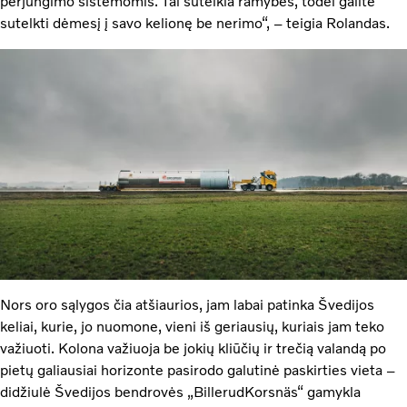
perjungimo sistemomis. Tai suteikia ramybės, todėl galite
sutelkti dėmesį į savo kelionę be nerimo“, – teigia Rolandas.
Nors oro sąlygos čia atšiaurios, jam labai patinka Švedijos
keliai, kurie, jo nuomone, vieni iš geriausių, kuriais jam teko
važiuoti. Kolona važiuoja be jokių kliūčių ir trečią valandą po
pietų galiausiai horizonte pasirodo galutinė paskirties vieta –
didžiulė Švedijos bendrovės „BillerudKorsnäs“ gamykla