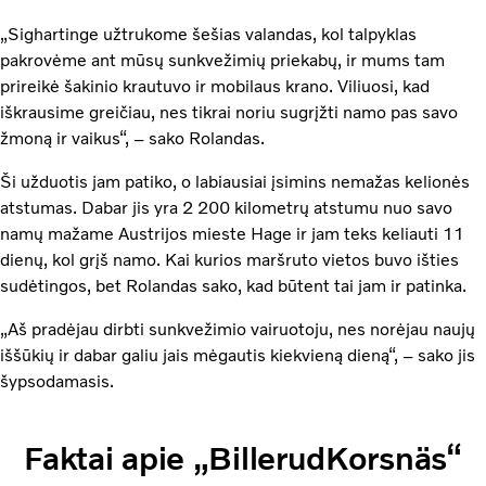
„Sighartinge užtrukome šešias valandas, kol talpyklas
pakrovėme ant mūsų sunkvežimių priekabų, ir mums tam
prireikė šakinio krautuvo ir mobilaus krano. Viliuosi, kad
iškrausime greičiau, nes tikrai noriu sugrįžti namo pas savo
žmoną ir vaikus“, – sako Rolandas.
Ši užduotis jam patiko, o labiausiai įsimins nemažas kelionės
atstumas. Dabar jis yra 2 200 kilometrų atstumu nuo savo
namų mažame Austrijos mieste Hage ir jam teks keliauti 11
dienų, kol grįš namo. Kai kurios maršruto vietos buvo išties
sudėtingos, bet Rolandas sako, kad būtent tai jam ir patinka.
„Aš pradėjau dirbti sunkvežimio vairuotoju, nes norėjau naujų
iššūkių ir dabar galiu jais mėgautis kiekvieną dieną“, – sako jis
šypsodamasis.
Faktai apie „BillerudKorsnäs“