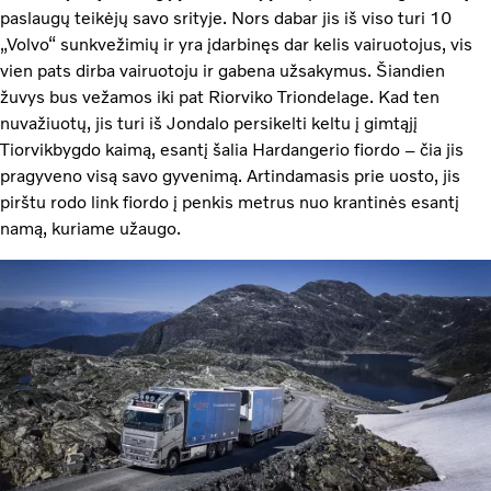
paslaugų teikėjų savo srityje. Nors dabar jis iš viso turi 10
„Volvo“ sunkvežimių ir yra įdarbinęs dar kelis vairuotojus, vis
vien pats dirba vairuotoju ir gabena užsakymus. Šiandien
žuvys bus vežamos iki pat Riorviko Triondelage. Kad ten
nuvažiuotų, jis turi iš Jondalo persikelti keltu į gimtąjį
Tiorvikbygdo kaimą, esantį šalia Hardangerio fiordo – čia jis
pragyveno visą savo gyvenimą. Artindamasis prie uosto, jis
pirštu rodo link fiordo į penkis metrus nuo krantinės esantį
namą, kuriame užaugo.