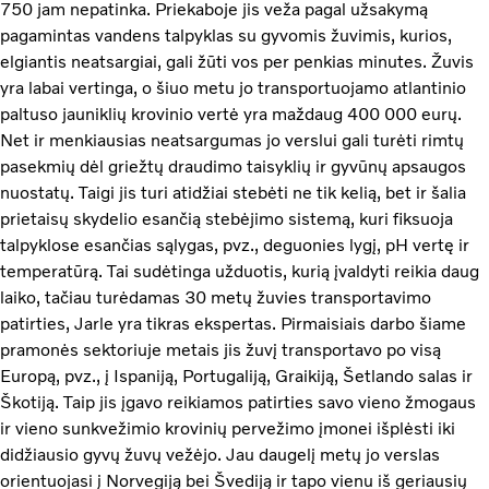
750 jam nepatinka. Priekaboje jis veža pagal užsakymą
pagamintas vandens talpyklas su gyvomis žuvimis, kurios,
elgiantis neatsargiai, gali žūti vos per penkias minutes. Žuvis
yra labai vertinga, o šiuo metu jo transportuojamo atlantinio
paltuso jauniklių krovinio vertė yra maždaug 400 000 eurų.
Net ir menkiausias neatsargumas jo verslui gali turėti rimtų
pasekmių dėl griežtų draudimo taisyklių ir gyvūnų apsaugos
nuostatų. Taigi jis turi atidžiai stebėti ne tik kelią, bet ir šalia
prietaisų skydelio esančią stebėjimo sistemą, kuri fiksuoja
talpyklose esančias sąlygas, pvz., deguonies lygį, pH vertę ir
temperatūrą. Tai sudėtinga užduotis, kurią įvaldyti reikia daug
laiko, tačiau turėdamas 30 metų žuvies transportavimo
patirties, Jarle yra tikras ekspertas. Pirmaisiais darbo šiame
pramonės sektoriuje metais jis žuvį transportavo po visą
Europą, pvz., į Ispaniją, Portugaliją, Graikiją, Šetlando salas ir
Škotiją. Taip jis įgavo reikiamos patirties savo vieno žmogaus
ir vieno sunkvežimio krovinių pervežimo įmonei išplėsti iki
didžiausio gyvų žuvų vežėjo. Jau daugelį metų jo verslas
orientuojasi į Norvegiją bei Švediją ir tapo vienu iš geriausių