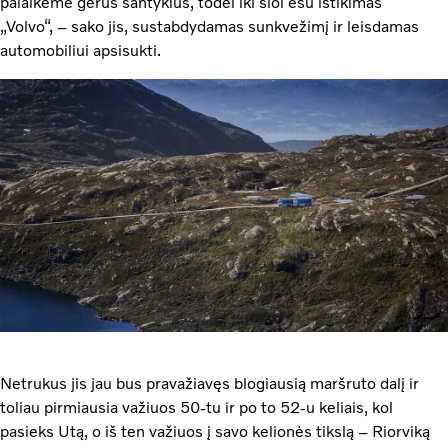
palaikėme gerus santykius, todėl iki šiol esu ištikimas
„Volvo“, – sako jis, sustabdydamas sunkvežimį ir leisdamas
automobiliui apsisukti.
Netrukus jis jau bus pravažiavęs blogiausią maršruto dalį ir
toliau pirmiausia važiuos 50-tu ir po to 52-u keliais, kol
pasieks Utą, o iš ten važiuos į savo kelionės tikslą – Riorviką