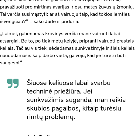
pravažiuoti pro mirtinas avarijas ir esu matęs žuvusių žmonių.
Tai verčia susimąstyti: ar aš vairuoju taip, kad tokios lemties
išvengčiau?“ – sako Jarle ir priduria:
„Laimei, gabenamas krovinys verčia mane vairuoti labai
atsargiai. Be to, po tiek metų kelyje, pripranti vairuoti prastais
keliais. Tačiau vis tiek, sėdėdamas sunkvežimyje ir šiais keliais
naudodamasis kaip darbo vieta, galvoju, kad jie turėtų būti
saugesni.“
Šiuose keliuose labai svarbu
techninė priežiūra. Jei
sunkvežimis sugenda, man reikia
skubios pagalbos, kitaip turėsiu
rimtų problemų.