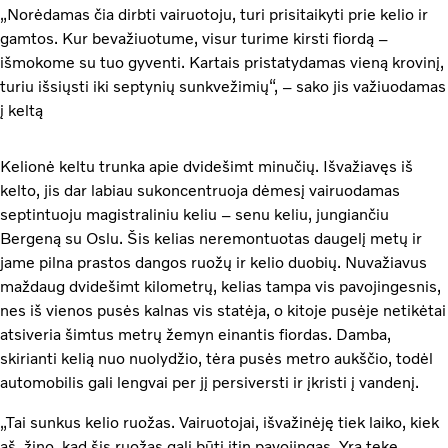
„Norėdamas čia dirbti vairuotoju, turi prisitaikyti prie kelio ir
gamtos. Kur bevažiuotume, visur turime kirsti fiordą –
išmokome su tuo gyventi. Kartais pristatydamas vieną krovinį,
turiu išsiųsti iki septynių sunkvežimių“, – sako jis važiuodamas
į keltą
Kelionė keltu trunka apie dvidešimt minučių. Išvažiavęs iš
kelto, jis dar labiau sukoncentruoja dėmesį vairuodamas
septintuoju magistraliniu keliu – senu keliu, jungiančiu
Bergeną su Oslu. Šis kelias neremontuotas daugelį metų ir
jame pilna prastos dangos ruožų ir kelio duobių. Nuvažiavus
maždaug dvidešimt kilometrų, kelias tampa vis pavojingesnis,
nes iš vienos pusės kalnas vis statėja, o kitoje pusėje netikėtai
atsiveria šimtus metrų žemyn einantis fiordas. Damba,
skirianti kelią nuo nuolydžio, tėra pusės metro aukščio, todėl
automobilis gali lengvai per jį persiversti ir įkristi į vandenį.
„Tai sunkus kelio ruožas. Vairuotojai, išvažinėję tiek laiko, kiek
aš, žino, kad šis ruožas gali būti itin pavojingas. Yra tekę