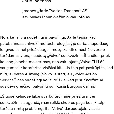
Jarle Tveitenas
Įmonės „Jarle Tveiten Transport AS“
savininkas ir sunkvežimio vairuotojas
Nors keliai yra sudėtingi ir pavojingi, Jarle teigia, kad
patobulinus sunkvežimio technologijas, jo darbas tapo daug
lengvesnis nei prieš daugelį metų, kai tik ėmėsi šio verslo
turėdamas vieną naudotą „Volvo“ sunkvežimį. Šiandien prieš
kelionę jo nebeima nerimas, nes vairuojant „Volvo FH16“
saugumas ir komfortas visiškai kiti. Jis taip pat pasirūpina, kad
būtų sudaręs Auksinę „Volvo“ sutartį su „Volvo Action
Service“, nes sudėtingi keliai reiškia, kad jo sunkvežimiai
susidėvi greičiau, palyginti su likusia Europos dalimi.
„Šiuose keliuose labai svarbu techninė priežiūra. Jei
sunkvežimis sugenda, man reikia skubios pagalbos, kitaip
turėsiu rimtų problemų. Su „Volvo“ darbuotojais visada