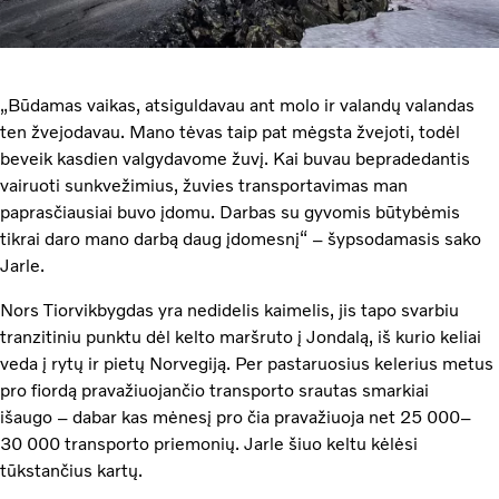
„Būdamas vaikas, atsiguldavau ant molo ir valandų valandas
ten žvejodavau. Mano tėvas taip pat mėgsta žvejoti, todėl
beveik kasdien valgydavome žuvį. Kai buvau bepradedantis
vairuoti sunkvežimius, žuvies transportavimas man
paprasčiausiai buvo įdomu. Darbas su gyvomis būtybėmis
tikrai daro mano darbą daug įdomesnį“ – šypsodamasis sako
Jarle.
Nors Tiorvikbygdas yra nedidelis kaimelis, jis tapo svarbiu
tranzitiniu punktu dėl kelto maršruto į Jondalą, iš kurio keliai
veda į rytų ir pietų Norvegiją. Per pastaruosius kelerius metus
pro fiordą pravažiuojančio transporto srautas smarkiai
išaugo – dabar kas mėnesį pro čia pravažiuoja net 25 000–
30 000 transporto priemonių. Jarle šiuo keltu kėlėsi
tūkstančius kartų.