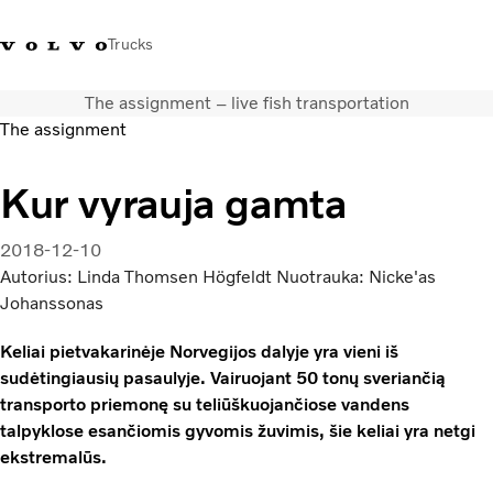
Trucks
The assignment – live fish transportation
+ 370 610 19991
Volvo Trucks parduotuvė
Prisijungti
Lietuva
The assignment
Transporto sprendimai
Kur vyrauja gamta
Sunkvežimiai
Paslaugos
2018-12-10
Volvo Truck Builder
Autorius: Linda Thomsen Högfeldt Nuotrauka: Nicke'as
Kontaktai
Johanssonas
Naujienos
Keliai pietvakarinėje Norvegijos dalyje yra vieni iš
Apie mus
sudėtingiausių pasaulyje. Vairuojant 50 tonų sveriančią
transporto priemonę su teliūškuojančiose vandens
talpyklose esančiomis gyvomis žuvimis, šie keliai yra netgi
ekstremalūs.