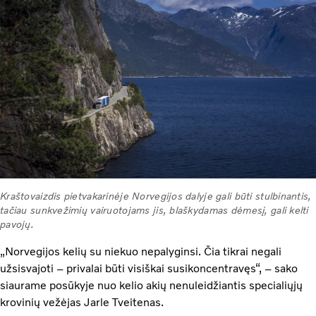
Kraštovaizdis pietvakarinėje Norvegijos dalyje gali būti stulbinantis,
tačiau sunkvežimių vairuotojams jis, blaškydamas dėmesį, gali kelti
pavojų.
„Norvegijos kelių su niekuo nepalyginsi. Čia tikrai negali
užsisvajoti – privalai būti visiškai susikoncentravęs“, – sako
siaurame posūkyje nuo kelio akių nenuleidžiantis specialiųjų
krovinių vežėjas Jarle Tveitenas.