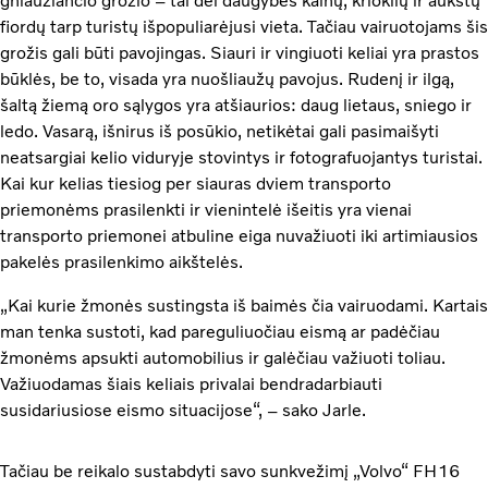
gniaužiančio grožio – tai dėl daugybės kalnų, krioklių ir aukštų
fiordų tarp turistų išpopuliarėjusi vieta. Tačiau vairuotojams šis
grožis gali būti pavojingas. Siauri ir vingiuoti keliai yra prastos
būklės, be to, visada yra nuošliaužų pavojus. Rudenį ir ilgą,
šaltą žiemą oro sąlygos yra atšiaurios: daug lietaus, sniego ir
ledo. Vasarą, išnirus iš posūkio, netikėtai gali pasimaišyti
neatsargiai kelio viduryje stovintys ir fotografuojantys turistai.
Kai kur kelias tiesiog per siauras dviem transporto
priemonėms prasilenkti ir vienintelė išeitis yra vienai
transporto priemonei atbuline eiga nuvažiuoti iki artimiausios
pakelės prasilenkimo aikštelės.
„Kai kurie žmonės sustingsta iš baimės čia vairuodami. Kartais
man tenka sustoti, kad pareguliuočiau eismą ar padėčiau
žmonėms apsukti automobilius ir galėčiau važiuoti toliau.
Važiuodamas šiais keliais privalai bendradarbiauti
susidariusiose eismo situacijose“, – sako Jarle.
Tačiau be reikalo sustabdyti savo sunkvežimį „Volvo“ FH16