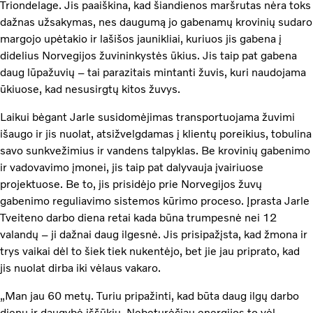
Triondelage. Jis paaiškina, kad šiandienos maršrutas nėra toks
dažnas užsakymas, nes daugumą jo gabenamų krovinių sudaro
margojo upėtakio ir lašišos jaunikliai, kuriuos jis gabena į
didelius Norvegijos žuvininkystės ūkius. Jis taip pat gabena
daug lūpažuvių – tai parazitais mintanti žuvis, kuri naudojama
ūkiuose, kad nesusirgtų kitos žuvys.
Laikui bėgant Jarle susidomėjimas transportuojama žuvimi
išaugo ir jis nuolat, atsižvelgdamas į klientų poreikius, tobulina
savo sunkvežimius ir vandens talpyklas. Be krovinių gabenimo
ir vadovavimo įmonei, jis taip pat dalyvauja įvairiuose
projektuose. Be to, jis prisidėjo prie Norvegijos žuvų
gabenimo reguliavimo sistemos kūrimo proceso. Įprasta Jarle
Tveiteno darbo diena retai kada būna trumpesnė nei 12
valandų – ji dažnai daug ilgesnė. Jis prisipažįsta, kad žmona ir
trys vaikai dėl to šiek tiek nukentėjo, bet jie jau priprato, kad
jis nuolat dirba iki vėlaus vakaro.
„Man jau 60 metų. Turiu pripažinti, kad būta daug ilgų darbo
dienų ir daugybė iššūkių. Nebeturėčiau energijos to vėl