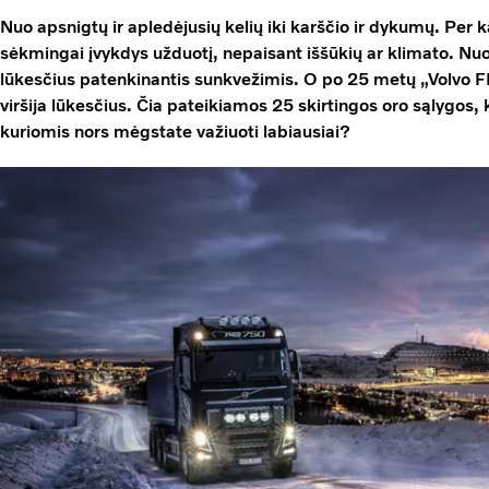
Nuo apsnigtų ir apledėjusių kelių iki karščio ir dykumų. Per 
sėkmingai įvykdys užduotį, nepaisant iššūkių ar klimato. Nu
lūkesčius patenkinantis sunkvežimis. O po 25 metų „Volvo FH
viršija lūkesčius. Čia pateikiamos 25 skirtingos oro sąlygos, k
kuriomis nors mėgstate važiuoti labiausiai?