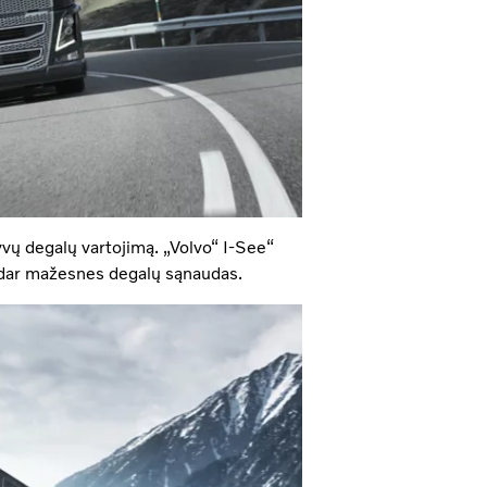
tyvų degalų vartojimą. „Volvo“ I-See“
i dar mažesnes degalų sąnaudas.