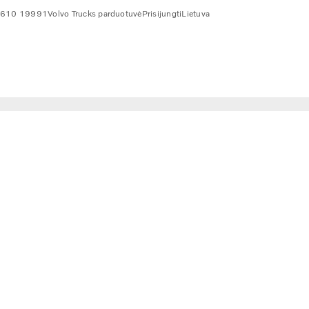
 610 19991
Volvo Trucks parduotuvė
Prisijungti
Lietuva