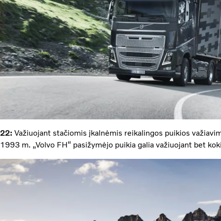
22:
Važiuojant stačiomis įkalnėmis reikalingos puikios važiavi
1993 m. „Volvo FH“ pasižymėjo puikia galia važiuojant bet koki