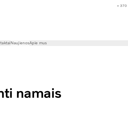
+ 370
taktai
Naujienos
Apie mus
o Trucks
nti namais