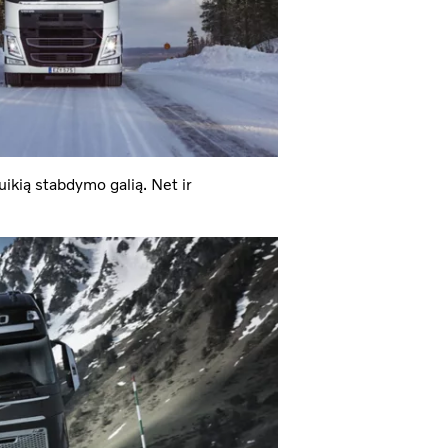
uikią stabdymo galią. Net ir