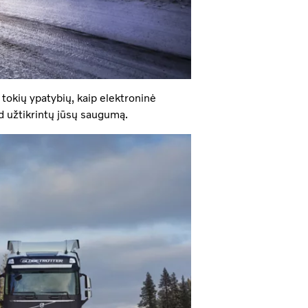
ri tokių ypatybių, kaip elektroninė
d užtikrintų jūsų saugumą.