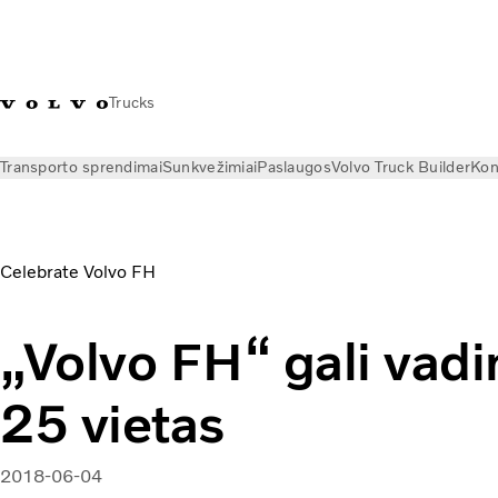
Trucks
Transporto sprendimai
Sunkvežimiai
Paslaugos
Volvo Truck Builder
Kon
Naujienos
Istorijos
25 places Volvo FH can call home | Volv
Celebrate Volvo FH
„Volvo FH“ gali vadi
25 vietas
2018-06-04