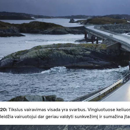
20:
Tikslus vairavimas visada yra svarbus. Vingiuotuose keliuo
leidžia vairuotojui dar geriau valdyti sunkvežimį ir sumažina įta