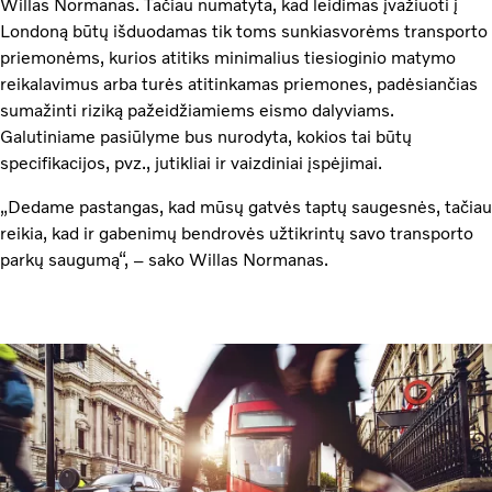
Willas Normanas. Tačiau numatyta, kad leidimas įvažiuoti į
Londoną būtų išduodamas tik toms sunkiasvorėms transporto
priemonėms, kurios atitiks minimalius tiesioginio matymo
reikalavimus arba turės atitinkamas priemones, padėsiančias
sumažinti riziką pažeidžiamiems eismo dalyviams.
Galutiniame pasiūlyme bus nurodyta, kokios tai būtų
specifikacijos, pvz., jutikliai ir vaizdiniai įspėjimai.
„Dedame pastangas, kad mūsų gatvės taptų saugesnės, tačiau
reikia, kad ir gabenimų bendrovės užtikrintų savo transporto
parkų saugumą“, – sako Willas Normanas.