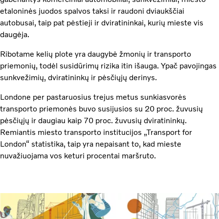
etaloninės juodos spalvos taksi ir raudoni dviaukščiai
autobusai, taip pat pėstieji ir dviratininkai, kurių mieste vis
daugėja.
Ribotame kelių plote yra daugybė žmonių ir transporto
priemonių, todėl susidūrimų rizika itin išauga. Ypač pavojingas
sunkvežimių, dviratininkų ir pėsčiųjų derinys.
Londone per pastaruosius trejus metus sunkiasvorės
transporto priemonės buvo susijusios su 20 proc. žuvusių
pėsčiųjų ir daugiau kaip 70 proc. žuvusių dviratininkų.
Remiantis miesto transporto institucijos „Transport for
London“ statistika, taip yra nepaisant to, kad mieste
nuvažiuojama vos keturi procentai maršruto.