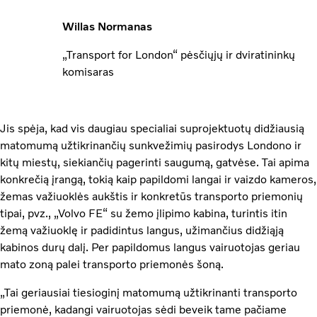
Willas Normanas
„Transport for London“ pėsčiųjų ir dviratininkų
komisaras
Jis spėja, kad vis daugiau specialiai suprojektuotų didžiausią
matomumą užtikrinančių sunkvežimių pasirodys Londono ir
kitų miestų, siekiančių pagerinti saugumą, gatvėse. Tai apima
konkrečią įrangą, tokią kaip papildomi langai ir vaizdo kameros,
žemas važiuoklės aukštis ir konkretūs transporto priemonių
tipai, pvz., „Volvo FE“ su žemo įlipimo kabina, turintis itin
žemą važiuoklę ir padidintus langus, užimančius didžiąją
kabinos durų dalį. Per papildomus langus vairuotojas geriau
mato zoną palei transporto priemonės šoną.
„Tai geriausiai tiesioginį matomumą užtikrinanti transporto
priemonė, kadangi vairuotojas sėdi beveik tame pačiame