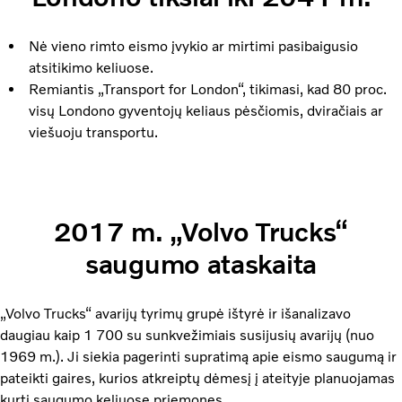
Nė vieno rimto eismo įvykio ar mirtimi pasibaigusio
atsitikimo keliuose.
Remiantis „Transport for London“, tikimasi, kad 80 proc.
visų Londono gyventojų keliaus pėsčiomis, dviračiais ar
viešuoju transportu.
2017 m. „Volvo Trucks“
saugumo ataskaita
„Volvo Trucks“ avarijų tyrimų grupė ištyrė ir išanalizavo
daugiau kaip 1 700 su sunkvežimiais susijusių avarijų (nuo
1969 m.). Ji siekia pagerinti supratimą apie eismo saugumą ir
pateikti gaires, kurios atkreiptų dėmesį į ateityje planuojamas
kurti saugumo keliuose priemones.