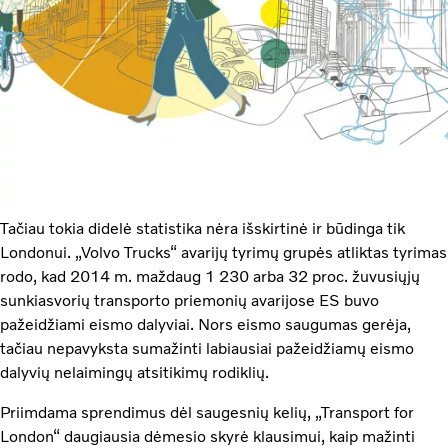
Tačiau tokia didelė statistika nėra išskirtinė ir būdinga tik
Londonui. „Volvo Trucks“ avarijų tyrimų grupės atliktas tyrimas
rodo, kad 2014 m. maždaug 1 230 arba 32 proc. žuvusiųjų
sunkiasvorių transporto priemonių avarijose ES buvo
pažeidžiami eismo dalyviai. Nors eismo saugumas gerėja,
tačiau nepavyksta sumažinti labiausiai pažeidžiamų eismo
dalyvių nelaimingų atsitikimų rodiklių.
Priimdama sprendimus dėl saugesnių kelių, „Transport for
London“ daugiausia dėmesio skyrė klausimui, kaip mažinti