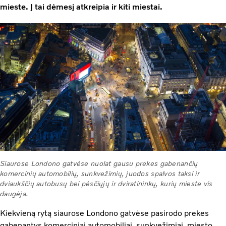
mieste. Į tai dėmesį atkreipia ir kiti miestai.
Siaurose Londono gatvėse nuolat gausu prekes gabenančių
komercinių automobilių, sunkvežimių, juodos spalvos taksi ir
dviaukščių autobusų bei pėsčiųjų ir dviratininkų, kurių mieste vis
daugėja.
Kiekvieną rytą siaurose Londono gatvėse pasirodo prekes
gabenantys komerciniai automobiliai, sunkvežimiai, miesto