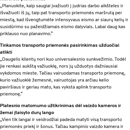
„Planuokite, kaip saugiai įvažiuoti į judrias darbo aikšteles ir
išvažiuoti iš jų, taip pat transporto priemonės maršrutą per
miestą, kad išvengtumėte intensyvaus eismo ar siaurų kelių ir
susidūrimo su pažeidžiamais eismo dalyviais. Labai daug kas
priklauso nuo planavimo.“
Tinkamos transporto priemonės pasirinkimas užduočiai
atlikti
„Daugelis klientų nori kuo universalesnio sunkvežimio. Todėl
jie renkasi aukštą važiuoklę, nors jų užduotys dažniausiai
vykdomos mieste. Tačiau vairuodamas transporto priemonę,
kurio važiuoklė žemesnė, vairuotojas yra arčiau kelio
paviršiaus ir geriau mato, kas vyksta aplink transporto
priemonę.“
Platesnio matomumo užtikrinimas dėl vaizdo kameros ir
žemai įtaisyto durų lango
„Vien tik langai ir veidrodžiai padeda matyti visą transporto
priemonės priekį ir šonus. Tačiau kampinio vaizdo kamera ir