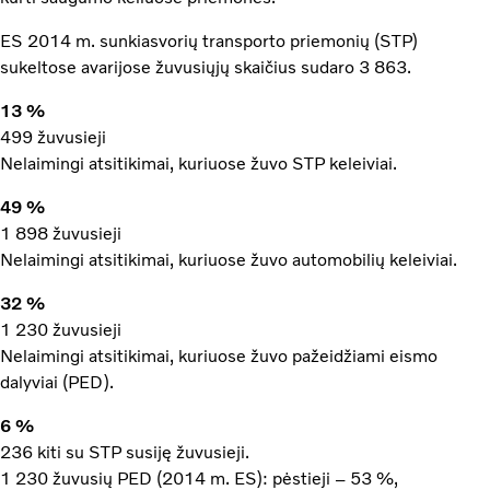
ES 2014 m. sunkiasvorių transporto priemonių (STP)
sukeltose avarijose žuvusiųjų skaičius sudaro 3 863.
13 %
499 žuvusieji
Nelaimingi atsitikimai, kuriuose žuvo STP keleiviai.
49 %
1 898 žuvusieji
Nelaimingi atsitikimai, kuriuose žuvo automobilių keleiviai.
32 %
1 230 žuvusieji
Nelaimingi atsitikimai, kuriuose žuvo pažeidžiami eismo
dalyviai (PED).
6 %
236 kiti su STP susiję žuvusieji.
1 230 žuvusių PED (2014 m. ES): pėstieji – 53 %,