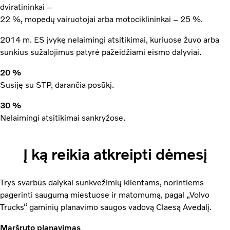
dviratininkai –
22 %, mopedų vairuotojai arba motociklininkai – 25 %.
2014 m. ES įvykę nelaimingi atsitikimai, kuriuose žuvo arba
sunkius sužalojimus patyrė pažeidžiami eismo dalyviai.
20 %
Susiję su STP, darančia posūkį.
30 %
Nelaimingi atsitikimai sankryžose.
Į ką reikia atkreipti dėmesį
Trys svarbūs dalykai sunkvežimių klientams, norintiems
pagerinti saugumą miestuose ir matomumą, pagal „Volvo
Trucks“ gaminių planavimo saugos vadovą Claesą Avedalį.
Maršruto planavimas