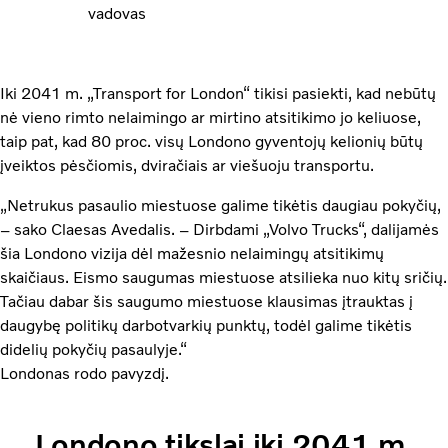
vadovas
Iki 2041 m. „Transport for London“ tikisi pasiekti, kad nebūtų
nė vieno rimto nelaimingo ar mirtino atsitikimo jo keliuose,
taip pat, kad 80 proc. visų Londono gyventojų kelionių būtų
įveiktos pėsčiomis, dviračiais ar viešuoju transportu.
„Netrukus pasaulio miestuose galime tikėtis daugiau pokyčių,
– sako Claesas Avedalis. – Dirbdami „Volvo Trucks“, dalijamės
šia Londono vizija dėl mažesnio nelaimingų atsitikimų
skaičiaus. Eismo saugumas miestuose atsilieka nuo kitų sričių.
Tačiau dabar šis saugumo miestuose klausimas įtrauktas į
daugybę politikų darbotvarkių punktų, todėl galime tikėtis
didelių pokyčių pasaulyje.“
Londonas rodo pavyzdį.
Londono tikslai iki 2041 m.