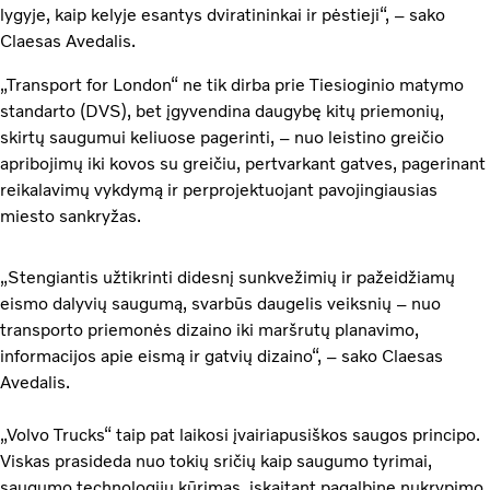
lygyje, kaip kelyje esantys dviratininkai ir pėstieji“, – sako
Claesas Avedalis.
„Transport for London“ ne tik dirba prie Tiesioginio matymo
standarto (DVS), bet įgyvendina daugybę kitų priemonių,
skirtų saugumui keliuose pagerinti, – nuo leistino greičio
apribojimų iki kovos su greičiu, pertvarkant gatves, pagerinant
reikalavimų vykdymą ir perprojektuojant pavojingiausias
miesto sankryžas.
„Stengiantis užtikrinti didesnį sunkvežimių ir pažeidžiamų
eismo dalyvių saugumą, svarbūs daugelis veiksnių – nuo
transporto priemonės dizaino iki maršrutų planavimo,
informacijos apie eismą ir gatvių dizaino“, – sako Claesas
Avedalis.
„Volvo Trucks“ taip pat laikosi įvairiapusiškos saugos principo.
Viskas prasideda nuo tokių sričių kaip saugumo tyrimai,
saugumo technologijų kūrimas, įskaitant pagalbinę nukrypimo