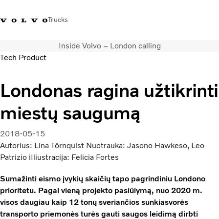
Trucks
Inside Volvo – London calling
+ 370 610 19991
Volvo Trucks parduotuvė
Prisijungti
Lietuva
Tech Product
Transporto sprendimai
Londonas ragina užtikrinti
Sunkvežimiai
miestų saugumą
Paslaugos
Volvo Truck Builder
Kontaktai
2018-05-15
Naujienos
Autorius: Lina Törnquist Nuotrauka: Jasono Hawkeso, Leo
Apie mus
Patrizio iIliustracija: Felicia Fortes
Sumažinti eismo įvykių skaičių tapo pagrindiniu Londono
prioritetu. Pagal vieną projekto pasiūlymą, nuo 2020 m.
visos daugiau kaip 12 tonų sveriančios sunkiasvorės
transporto priemonės turės gauti saugos leidimą dirbti