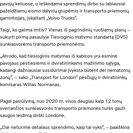
pavojų keliuose, o ieškodama sprendimų dirbo su labiausiai
pažeidžiamų eismo dalyvių grupėmis ir transporto priemonių
gamintojais, įskaitant „Volvo Trucks“.
Taigi, ko galima imtis? Vienas iš pagrindinių ruošiamų planų –
sukurti pirmą pasaulyje Tiesioginio matymo standartą (DVS)
sunkiasvorėms transporto priemonėms.
„Atrodo, kad tiesioginis matymas iš kabinos yra esminė
pavojaus pėstiesiems ir dviratininkams mažinimo sąlyga,
kadangi dažniausiai susidūrimai įvyksta būtent dėl nematomų
zonų“, – sako „Transport for London“ pėsčiųjų ir dviratininkų
komisaras Willas Normanas.
Pagal pasiūlymą, nuo 2020 m. visos daugiau kaip 12 tonų
sveriančios sunkiasvorės transporto priemonės turės gauti
saugos leidimą dirbti Londone.
„Dar neturime detalaus sprendimo, kaip tai vyks“, – paaiškina