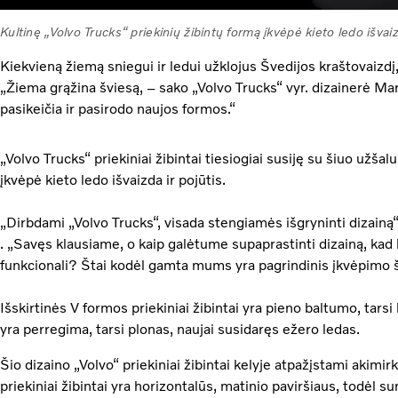
Kultinę „Volvo Trucks“ priekinių žibintų formą įkvėpė kieto ledo išvaiz
Kiekvieną žiemą sniegui ir ledui užklojus Švedijos kraštovaizdį,
„Žiema grąžina šviesą, – sako „Volvo Trucks“ vyr. dizainerė M
pasikeičia ir pasirodo naujos formos.“
„Volvo Trucks“ priekiniai žibintai tiesiogiai susiję su šiuo užša
įkvėpė kieto ledo išvaizda ir pojūtis.
„Dirbdami „Volvo Trucks“, visada stengiamės išgryninti dizain
. „Savęs klausiame, o kaip galėtume supaprastinti dizainą, kad 
funkcionali? Štai kodėl gamta mums yra pagrindinis įkvėpimo ša
Išskirtinės V formos priekiniai žibintai yra pieno baltumo, tarsi
yra perregima, tarsi plonas, naujai susidaręs ežero ledas.
Šio dizaino „Volvo“ priekiniai žibintai kelyje atpažįstami akimi
priekiniai žibintai yra horizontalūs, matinio paviršiaus, todėl sun