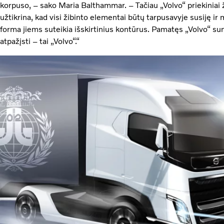
korpuso, – sako Maria Balthammar. – Tačiau „Volvo“ priekiniai ži
užtikrina, kad visi žibinto elementai būtų tarpusavyje susiję ir
forma jiems suteikia išskirtinius kontūrus. Pamatęs „Volvo“ sunk
atpažįsti – tai „Volvo“.“