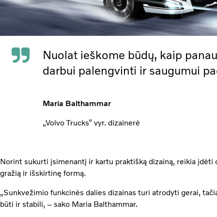
Nuolat ieškome būdų, kaip panaud
darbui palengvinti ir saugumui pad
Maria Balthammar
„Volvo Trucks“ vyr. dizainerė
Norint sukurti įsimenantį ir kartu praktišką dizainą, reikia įdėti
gražią ir išskirtinę formą.
„Sunkvežimio funkcinės dalies dizainas turi atrodyti gerai, tačia
būti ir stabili, – sako Maria Balthammar.