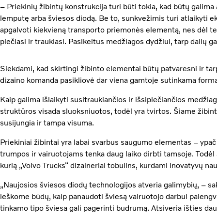
– Priekinių žibintų konstrukcija turi būti tokia, kad būtų galima 
lemputę arba šviesos diodą. Be to, sunkvežimis turi atlaikyti eks
apgalvoti kiekvieną transporto priemonės elementą, nes dėl 
plečiasi ir traukiasi. Pasikeitus medžiagos dydžiui, tarp dalių gali
Siekdami, kad skirtingi žibinto elementai būtų patvaresni ir ta
dizaino komanda pasikliovė dar viena gamtoje sutinkama form
Kaip galima išlaikyti susitraukiančios ir išsiplečiančios medži
struktūros visada sluoksniuotos, todėl yra tvirtos. Šiame žibint
susijungia ir tampa visuma.
Priekiniai žibintai yra labai svarbus saugumo elementas – ypač 
trumpos ir vairuotojams tenka daug laiko dirbti tamsoje. Todėl ap
kurią „Volvo Trucks“ dizaineriai tobulins, kurdami inovatyvų nau
„Naujosios šviesos diodų technologijos atveria galimybių, – s
ieškome būdų, kaip panaudoti šviesą vairuotojo darbui palengvi
tinkamo tipo šviesa gali pagerinti budrumą. Atsiveria išties dau