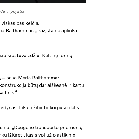
da ir pojūtis.
 viskas pasikeičia.
aria Balthammar. „Pažįstama aplinka
lusiu kraštovaizdžiu. Kultinę formą
ą“, – sako Maria Balthammar
konstrukcija būtų dar aiškesnė ir kartu
ltinis.“
 ledynas. Likusi žibinto korpuso dalis
rksniu. „Daugelio transporto priemonių
ku įžiūrėti, kas slypi už plastikinio