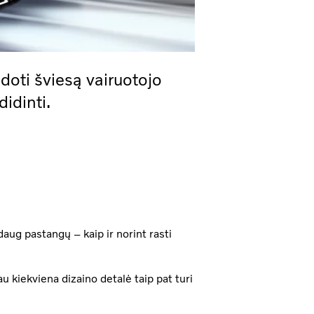
oti šviesą vairuotojo
idinti.
 daug pastangų – kaip ir norint rasti
u kiekviena dizaino detalė taip pat turi