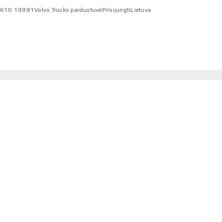
 610 19991
Volvo Trucks parduotuvė
Prisijungti
Lietuva