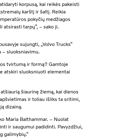
atidaryti korpusą, kai reikės pakeisti
tremalų karštį ir šaltį. Reikia
temperatūros pokyčių medžiagos
 atsirasti tarpų“, – sako ji.
rpusavyje sujungti, „Volvo Trucks“
a – sluoksniavimu.
agos tvirtumą ir formą? Gamtoje
e atskiri sluoksniuoti elementai
atšiaurią šiaurinę žiemą, kai dienos
švietimas ir toliau išliks ta sritimi,
ją dizainą.
ako Maria Balthammar. – Nuolat
nti ir saugumui padidinti. Pavyzdžiui,
g galimybių.“