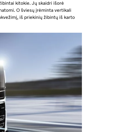
bintai kitokie. Jų skaidri išorė
 matomi. O šviesų įrėminta vertikali
vežimį, iš priekinių žibintų iš karto