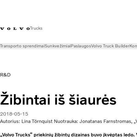
Trucks
Transporto sprendimai
Sunkvežimiai
Paslaugos
Volvo Truck Builder
Kon
Naujienos
Istorijos
Priekinių žibintų dizainas | „Globetrotte
R&D
Žibintai iš šiaurės
2018-05-15
Autorius: Lina Törnquist Nuotrauka: Jonatanas Farnstromas, „
„Volvo Trucks“ priekinių žibintų dizainas buvo įkvėptas ledo