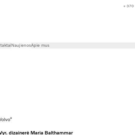
+ 370
taktai
Naujienos
Apie mus
r Lietuva“
Volvo“
. Vyr. dizainerė Maria Balthammar