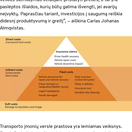
paslėptos išlaidos, kurių būtų galima išvengti, jei avarijų
neįvyktų. Paprasčiau tariant, investicijos į saugumą reiškia
didesnį produktyvumą ir greitį“, – aiškina Carlas Johanas
Almqvistas.
Transporto įmonių versle prastova yra lemiamas veiksnys.