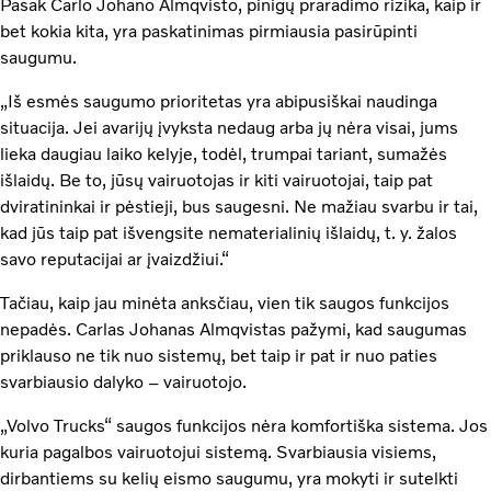
Pasak Carlo Johano Almqvisto, pinigų praradimo rizika, kaip ir
bet kokia kita, yra paskatinimas pirmiausia pasirūpinti
saugumu.
„Iš esmės saugumo prioritetas yra abipusiškai naudinga
situacija. Jei avarijų įvyksta nedaug arba jų nėra visai, jums
lieka daugiau laiko kelyje, todėl, trumpai tariant, sumažės
išlaidų. Be to, jūsų vairuotojas ir kiti vairuotojai, taip pat
dviratininkai ir pėstieji, bus saugesni. Ne mažiau svarbu ir tai,
kad jūs taip pat išvengsite nematerialinių išlaidų, t. y. žalos
savo reputacijai ar įvaizdžiui.“
Tačiau, kaip jau minėta anksčiau, vien tik saugos funkcijos
nepadės. Carlas Johanas Almqvistas pažymi, kad saugumas
priklauso ne tik nuo sistemų, bet taip ir pat ir nuo paties
svarbiausio dalyko – vairuotojo.
„Volvo Trucks“ saugos funkcijos nėra komfortiška sistema. Jos
kuria pagalbos vairuotojui sistemą. Svarbiausia visiems,
dirbantiems su kelių eismo saugumu, yra mokyti ir sutelkti