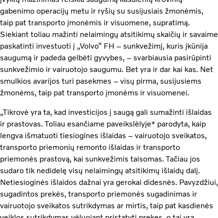
gabenimo operacijų metu ir ryšių su susijusiais žmonėmis,
taip pat transporto įmonėmis ir visuomene, supratimą.
Siekiant toliau mažinti nelaimingų atsitikimų skaičių ir savaime
paskatinti investuoti į „Volvo“ FH – sunkvežimį, kuris įkūnija
saugumą ir padeda gelbėti gyvybes, – svarbiausia pasirūpinti
sunkvežimio ir vairuotojo saugumu. Bet yra ir dar kai kas. Net
smulkios avarijos turi pasekmes – visų pirma, susijusiems
žmonėms, taip pat transporto įmonėms ir visuomenei.
„Tikrovė yra ta, kad investicijos į saugą gali sumažinti išlaidas
ir prastovas. Toliau esančiame paveikslėlyje* parodyta, kaip
lengva išmatuoti tiesiogines išlaidas – vairuotojo sveikatos,
transporto priemonių remonto išlaidas ir transporto
priemonės prastovą, kai sunkvežimis taisomas. Tačiau jos
sudaro tik nedidelę visų nelaimingų atsitikimų išlaidų dalį.
Netiesioginės išlaidos dažnai yra gerokai didesnės. Pavyzdžiui,
sugadintos prekės, transporto priemonės sugadinimas ir
vairuotojo sveikatos sutrikdymas ar mirtis, taip pat kasdienės
veiklos sutrikdymas vėluojant pristatyti prekes, o tai yra