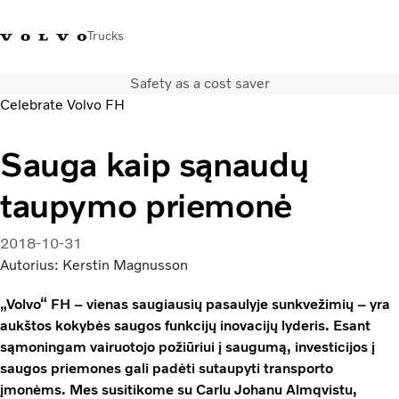
Trucks
Safety as a cost saver
+ 370 610 19991
Volvo Trucks parduotuvė
Prisijungti
Lietuva
Celebrate Volvo FH
Transporto sprendimai
Sauga kaip sąnaudų
Sunkvežimiai
taupymo priemonė
Paslaugos
Volvo Truck Builder
Kontaktai
2018-10-31
Naujienos
Autorius: Kerstin Magnusson
Apie mus
„Volvo“ FH – vienas saugiausių pasaulyje sunkvežimių – yra
aukštos kokybės saugos funkcijų inovacijų lyderis. Esant
sąmoningam vairuotojo požiūriui į saugumą, investicijos į
saugos priemones gali padėti sutaupyti transporto
įmonėms. Mes susitikome su Carlu Johanu Almqvistu,