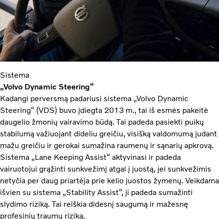
Sistema
„Volvo Dynamic Steering“
Kadangi perversmą padariusi sistema „Volvo Dynamic
Steering“ (VDS) buvo įdiegta 2013 m., tai iš esmės pakeitė
daugelio žmonių vairavimo būdą. Tai padeda pasiekti puikų
stabilumą važiuojant dideliu greičiu, visišką valdomumą judant
mažu greičiu ir gerokai sumažina raumenų ir sąnarių apkrovą.
Sistema „Lane Keeping Assist“ aktyvinasi ir padeda
vairuotojui grąžinti sunkvežimį atgal į juostą, jei sunkvežimis
netyčia per daug priartėja prie kelio juostos žymenų. Veikdama
išvien su sistema „Stability Assist“, ji padeda sumažinti
slydimo riziką. Tai reiškia didesnį saugumą ir mažesnę
profesinių traumų riziką.