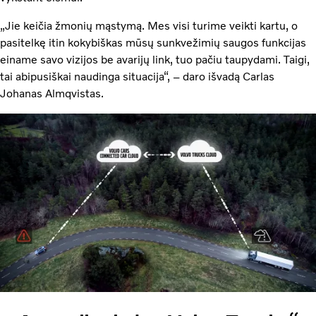
„Jie keičia žmonių mąstymą. Mes visi turime veikti kartu, o
pasitelkę itin kokybiškas mūsų sunkvežimių saugos funkcijas
einame savo vizijos be avarijų link, tuo pačiu taupydami. Taigi,
tai abipusiškai naudinga situacija“, – daro išvadą Carlas
Johanas Almqvistas.