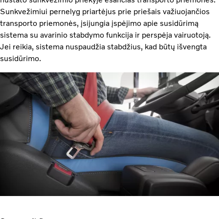
Sunkvežimiui pernelyg priartėjus prie priešais važiuojančios
transporto priemonės, įsijungia įspėjimo apie susidūrimą
sistema su avarinio stabdymo funkcija ir perspėja vairuotoją.
Jei reikia, sistema nuspaudžia stabdžius, kad būtų išvengta
susidūrimo.