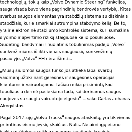
technologijų, tokių kaip „Volvo Dynamic Steering“ funkcijos,
sauga visada buvo viena pagrindinių bendrovės vertybių. Kitas
svarbus saugos elementas yra stabdžių sistema su diskiniais
stabdžiais, kurie smarkiai sutrumpina stabdymo kelią. Be to,
yra ir elektroninė stabilumo kontrolės sistema, kuri sumažina
slydimo ir apvirtimo riziką staigiuose kelio posūkiuose.
Sudėtingi bandymai ir nuolatinis tobulinimas padėjo „Volvo“
sunkvežimiams išlikti vienais saugiausių sunkvežimių
pasaulyje. „Volvo“ FH nėra išimtis.
„Mūsų siūlomos saugos funkcijos atlieka labai svarbų
vaidmenį užtikrinant geresnes ir saugesnes operacijas
klientams ir vairuotojams. Tačiau reikia prisiminti, kad
tobuliausia dermė pasiekiama tada, kai derinamos saugos
naujovės su saugiu vairuotojo elgesiu“, – sako Carlas Johanas
Almqvistas.
Pagal 2017-ųjų „Volvo Trucks“ saugos ataskaitą, yra tik vienas
priimtinas eismo įvykių skaičius. Nulis. Nelaimingų eismo
įvykių mažinimas reiškia saugumą kasdienių krovinių