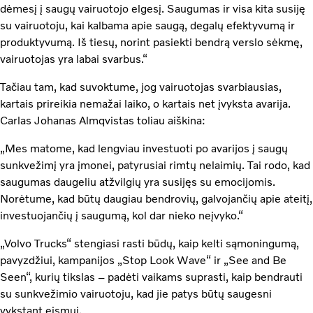
dėmesį į saugų vairuotojo elgesį. Saugumas ir visa kita susiję
su vairuotoju, kai kalbama apie saugą, degalų efektyvumą ir
produktyvumą. Iš tiesų, norint pasiekti bendrą verslo sėkmę,
vairuotojas yra labai svarbus.“
Tačiau tam, kad suvoktume, jog vairuotojas svarbiausias,
kartais prireikia nemažai laiko, o kartais net įvyksta avarija.
Carlas Johanas Almqvistas toliau aiškina:
„Mes matome, kad lengviau investuoti po avarijos į saugų
sunkvežimį yra įmonei, patyrusiai rimtų nelaimių. Tai rodo, kad
saugumas daugeliu atžvilgių yra susijęs su emocijomis.
Norėtume, kad būtų daugiau bendrovių, galvojančių apie ateitį,
investuojančių į saugumą, kol dar nieko neįvyko.“
„Volvo Trucks“ stengiasi rasti būdų, kaip kelti sąmoningumą,
pavyzdžiui, kampanijos „Stop Look Wave“ ir „See and Be
Seen“, kurių tikslas – padėti vaikams suprasti, kaip bendrauti
su sunkvežimio vairuotoju, kad jie patys būtų saugesni
vykstant eismui.