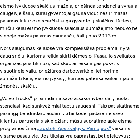
eismo įvykiuose skaičius mažėja, priešinga tendencija vyrauja
daugelyje šalių, kurių gyventojai gauna vidutines ir mažas
pajamas ir kuriose sparčiai auga gyventojų skaičius. Iš tiesų,
mirčių kelių eismo įvykiuose skaičiaus sumažėjimo nebuvo nė
vienoje mažas pajamas gaunančių šalių nuo 2013 m.
Nors saugumas keliuose yra kompleksiška problema ir yra
daug sričių, kurioms reikia skirti dėmesio, Pasaulio sveikatos
organizacija įsitikinusi, kad skubiai reikalingas pokytis
visuotinėje vaikų priežiūros darbotvarkėje, jei norime
sumažinti kelių eismo įvykių, į kuriuos patenka vaikai ir jauni
žmonės, skaičių.
„Volvo Trucks“, prisiimdama savo atsakomybės dalį, nuolat
stengiasi, kad sunkvežimiai taptų saugesni. Taip pat skatiname
pažangą bendradarbiaudami. Štai kodėl padarėme savo
klientus partneriais skleidžiant mūsų supratimo apie eismą
programos žinią
„Sustok. Apsižvalgyk. Pamojuok“
vaikams
visame pasaulyje. Jos tikslas yra paprastas, bet efektyvus: