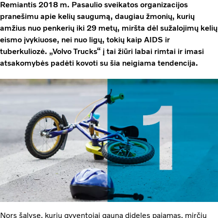
Remiantis 2018 m. Pasaulio sveikatos organizacijos
pranešimu apie kelių saugumą, daugiau žmonių, kurių
amžius nuo penkerių iki 29 metų, miršta dėl sužalojimų kelių
eismo įvykiuose, nei nuo ligų, tokių kaip AIDS ir
tuberkuliozė. „Volvo Trucks“ į tai žiūri labai rimtai ir imasi
atsakomybės padėti kovoti su šia neigiama tendencija.
Nors šalyse, kurių gyventojai gauna dideles pajamas, mirčių