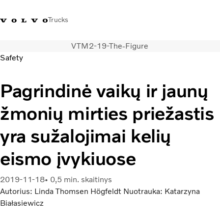
Trucks
VTM2-19-The-Figure
+ 370 610 19991
Volvo Trucks parduotuvė
Prisijungti
Lietuva
Safety
Transporto sprendimai
Pagrindinė vaikų ir jaunų
Sunkvežimiai
žmonių mirties priežastis
Paslaugos
Volvo Truck Builder
yra sužalojimai kelių
Kontaktai
Naujienos
eismo įvykiuose
Apie mus
2019-11-18
0,5 min. skaitinys
Autorius: Linda Thomsen Högfeldt Nuotrauka: Katarzyna
Białasiewicz