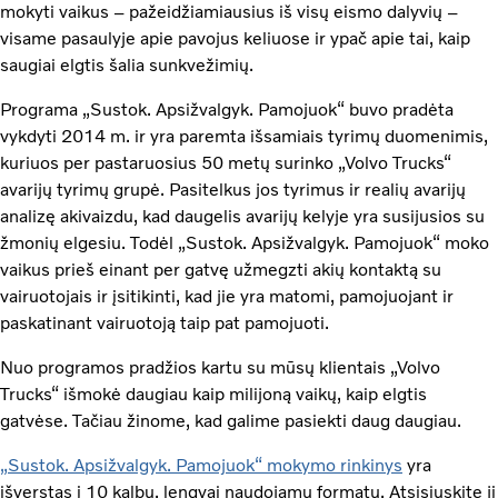
mokyti vaikus – pažeidžiamiausius iš visų eismo dalyvių –
visame pasaulyje apie pavojus keliuose ir ypač apie tai, kaip
saugiai elgtis šalia sunkvežimių.
Programa „Sustok. Apsižvalgyk. Pamojuok“ buvo pradėta
vykdyti 2014 m. ir yra paremta išsamiais tyrimų duomenimis,
kuriuos per pastaruosius 50 metų surinko „Volvo Trucks“
avarijų tyrimų grupė. Pasitelkus jos tyrimus ir realių avarijų
analizę akivaizdu, kad daugelis avarijų kelyje yra susijusios su
žmonių elgesiu. Todėl „Sustok. Apsižvalgyk. Pamojuok“ moko
vaikus prieš einant per gatvę užmegzti akių kontaktą su
vairuotojais ir įsitikinti, kad jie yra matomi, pamojuojant ir
paskatinant vairuotoją taip pat pamojuoti.
Nuo programos pradžios kartu su mūsų klientais „Volvo
Trucks“ išmokė daugiau kaip milijoną vaikų, kaip elgtis
gatvėse. Tačiau žinome, kad galime pasiekti daug daugiau.
„Sustok. Apsižvalgyk. Pamojuok“ mokymo rinkinys
yra
išverstas į 10 kalbų, lengvai naudojamu formatu. Atsisiųskite jį