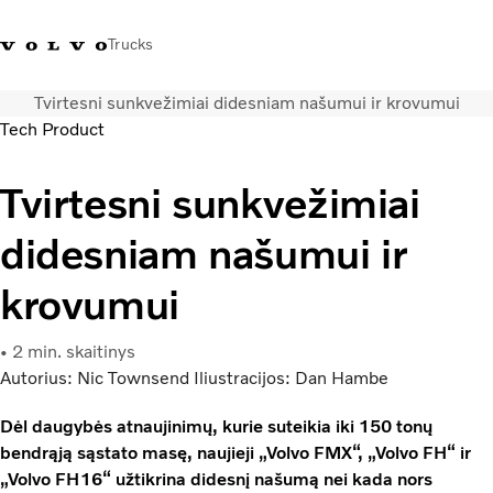
Trucks
Tvirtesni sunkvežimiai didesniam našumui ir krovumui
+ 370 610 19991
Volvo Trucks parduotuvė
Prisijungti
Lietuva
Tech Product
Transporto sprendimai
Tvirtesni sunkvežimiai
Sunkvežimiai
didesniam našumui ir
Paslaugos
Volvo Truck Builder
krovumui
Kontaktai
Naujienos
2 min. skaitinys
Apie mus
Autorius: Nic Townsend Iliustracijos: Dan Hambe
Dėl daugybės atnaujinimų, kurie suteikia iki 150 tonų
bendrąją sąstato masę, naujieji „Volvo FMX“, „Volvo FH“ ir
„Volvo FH16“ užtikrina didesnį našumą nei kada nors