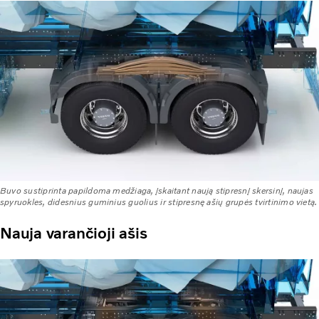
Buvo sustiprinta papildoma medžiaga, įskaitant naują stipresnį skersinį, naujas
spyruokles, didesnius guminius guolius ir stipresnę ašių grupės tvirtinimo vietą.
Nauja varančioji ašis