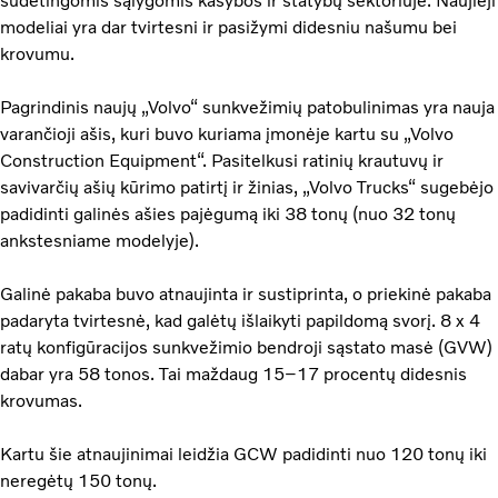
sudėtingomis sąlygomis kasybos ir statybų sektoriuje. Naujieji
modeliai yra dar tvirtesni ir pasižymi didesniu našumu bei
krovumu.
Pagrindinis naujų „Volvo“ sunkvežimių patobulinimas yra nauja
varančioji ašis, kuri buvo kuriama įmonėje kartu su „Volvo
Construction Equipment“. Pasitelkusi ratinių krautuvų ir
savivarčių ašių kūrimo patirtį ir žinias, „Volvo Trucks“ sugebėjo
padidinti galinės ašies pajėgumą iki 38 tonų (nuo 32 tonų
ankstesniame modelyje).
Galinė pakaba buvo atnaujinta ir sustiprinta, o priekinė pakaba
padaryta tvirtesnė, kad galėtų išlaikyti papildomą svorį. 8 x 4
ratų konfigūracijos sunkvežimio bendroji sąstato masė (GVW)
dabar yra 58 tonos. Tai maždaug 15–17 procentų didesnis
krovumas.
Kartu šie atnaujinimai leidžia GCW padidinti nuo 120 tonų iki
neregėtų 150 tonų.