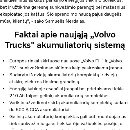
šiandieninius aukštus patikimo energijos tiekimo poreikius,
bet ir užtikrina geresnę sunkvežimio parengtį bei mažesnius
eksploatacijos kaštus. Šio sprendimo naudą pajus daugelis
mūsų klientų", - sako Samuelis Nerdalas.
Faktai apie naująją „Volvo
Trucks" akumuliatorių sistemą
Europos rinkai skirtuose naujuose „Volvo FH" ir „Volvo
FM" sunkvežimiuose siūloma kaip pasirenkama įranga.
Sudaryta iš dviejų akumuliatorių komplektų ir dviejų
atskirų elektros tiekimo grandinių.
Energiją kabinoje esančiai įrangai bei prietaisams tiekia
210 Ah talpos gelinių akumuliatorių komplektas.
Variklio užvedimui skirtą akumuliatorių komplektą sudaro
du 800 A CCA akumuliatoriai.
Gelinių akumuliatorių komplektas gali būti montuojamas
tiek sunkvežimio gale, tiek kairėje važiuoklės pusėje, o