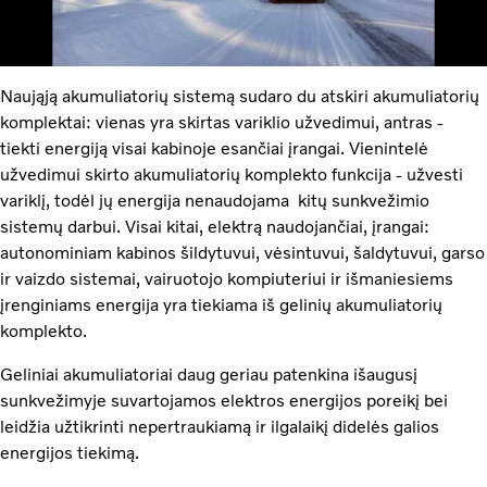
Naująją akumuliatorių sistemą sudaro du atskiri akumuliatorių
komplektai: vienas yra skirtas variklio užvedimui, antras -
tiekti energiją visai kabinoje esančiai įrangai. Vienintelė
užvedimui skirto akumuliatorių komplekto funkcija - užvesti
variklį, todėl jų energija nenaudojama kitų sunkvežimio
sistemų darbui. Visai kitai, elektrą naudojančiai, įrangai:
autonominiam kabinos šildytuvui, vėsintuvui, šaldytuvui, garso
ir vaizdo sistemai, vairuotojo kompiuteriui ir išmaniesiems
įrenginiams energija yra tiekiama iš gelinių akumuliatorių
komplekto.
Geliniai akumuliatoriai daug geriau patenkina išaugusį
sunkvežimyje suvartojamos elektros energijos poreikį bei
leidžia užtikrinti nepertraukiamą ir ilgalaikį didelės galios
energijos tiekimą.