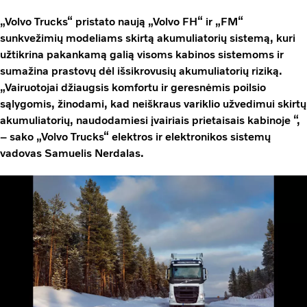
„Volvo Trucks“ pristato naują „Volvo FH“ ir „FM“
sunkvežimių modeliams skirtą akumuliatorių sistemą, kuri
užtikrina pakankamą galią visoms kabinos sistemoms ir
sumažina prastovų dėl išsikrovusių akumuliatorių riziką.
„Vairuotojai džiaugsis komfortu ir geresnėmis poilsio
sąlygomis, žinodami, kad neiškraus variklio užvedimui skirtų
akumuliatorių, naudodamiesi įvairiais prietaisais kabinoje “,
– sako „Volvo Trucks“ elektros ir elektronikos sistemų
vadovas Samuelis Nerdalas.