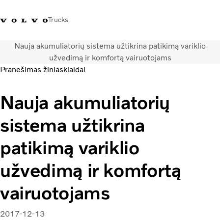
Trucks
Nauja akumuliatorių sistema užtikrina patikimą variklio
+ 370 610 19991
Volvo Trucks parduotuvė
Prisijungti
Lietuva
užvedimą ir komfortą vairuotojams
Pranešimas žiniasklaidai
Transporto sprendimai
Nauja akumuliatorių
Sunkvežimiai
Paslaugos
sistema užtikrina
Volvo Truck Builder
Kontaktai
patikimą variklio
Naujienos
Apie mus
užvedimą ir komfortą
vairuotojams
2017-12-13