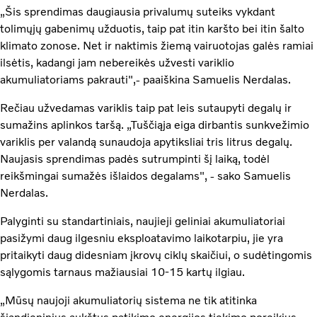
„Šis sprendimas daugiausia privalumų suteiks vykdant
tolimųjų gabenimų užduotis, taip pat itin karšto bei itin šalto
klimato zonose. Net ir naktimis žiemą vairuotojas galės ramiai
ilsėtis, kadangi jam nebereikės užvesti variklio
akumuliatoriams pakrauti",- paaiškina Samuelis Nerdalas.
Rečiau užvedamas variklis taip pat leis sutaupyti degalų ir
sumažins aplinkos taršą. „Tuščiąja eiga dirbantis sunkvežimio
variklis per valandą sunaudoja apytiksliai tris litrus degalų.
Naujasis sprendimas padės sutrumpinti šį laiką, todėl
reikšmingai sumažės išlaidos degalams", - sako Samuelis
Nerdalas.
Palyginti su standartiniais, naujieji geliniai akumuliatoriai
pasižymi daug ilgesniu eksploatavimo laikotarpiu, jie yra
pritaikyti daug didesniam įkrovų ciklų skaičiui, o sudėtingomis
sąlygomis tarnaus mažiausiai 10-15 kartų ilgiau.
„Mūsų naujoji akumuliatorių sistema ne tik atitinka