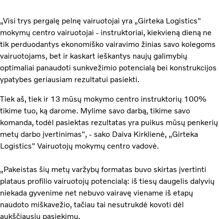
„Visi trys pergalę pelnę vairuotojai yra „Girteka Logistics"
mokymų centro vairuotojai - instruktoriai, kiekvieną dieną ne
tik perduodantys ekonomiško vairavimo žinias savo kolegoms
vairuotojams, bet ir kaskart ieškantys naujų galimybių
optimaliai panaudoti sunkvežimio potencialą bei konstrukcijos
ypatybes geriausiam rezultatui pasiekti.
Tiek aš, tiek ir 13 mūsų mokymo centro instruktorių 100%
tikime tuo, ką darome. Mylime savo darbą, tikime savo
komanda, todėl pasiektas rezultatas yra puikus mūsų penkerių
metų darbo įvertinimas", - sako Daiva Kirklienė, „Girteka
Logistics" Vairuotojų mokymų centro vadovė.
„Pakeistas šių metų varžybų formatas buvo skirtas įvertinti
plataus profilio vairuotojų potencialą: iš tiesų daugelis dalyvių
niekada gyvenime net nebuvo vairavę viename iš etapų
naudoto miškavežio, tačiau tai nesutrukdė kovoti dėl
aukščiausių pasiekimų.