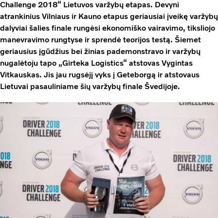
Challenge 2018“ Lietuvos varžybų etapas. Devyni
atrankinius Vilniaus ir Kauno etapus geriausiai įveikę varžybų
dalyviai šalies finale rungėsi ekonomiško vairavimo, tiksliojo
manevravimo rungtyse ir sprendė teorijos testą. Šiemet
geriausius įgūdžius bei žinias pademonstravo ir varžybų
nugalėtoju tapo „Girteka Logistics“ atstovas Vygintas
Vitkauskas. Jis jau rugsėjį vyks į Geteborgą ir atstovaus
Lietuvai pasauliniame šių varžybų finale Švedijoje.