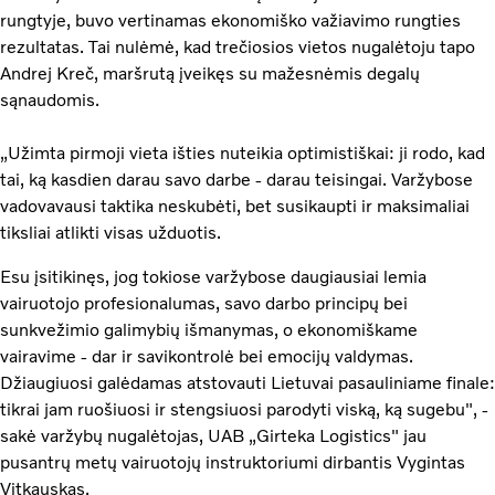
rungtyje, buvo vertinamas ekonomiško važiavimo rungties
rezultatas. Tai nulėmė, kad trečiosios vietos nugalėtoju tapo
Andrej Kreč, maršrutą įveikęs su mažesnėmis degalų
sąnaudomis.
„Užimta pirmoji vieta išties nuteikia optimistiškai: ji rodo, kad
tai, ką kasdien darau savo darbe - darau teisingai. Varžybose
vadovavausi taktika neskubėti, bet susikaupti ir maksimaliai
tiksliai atlikti visas užduotis.
Esu įsitikinęs, jog tokiose varžybose daugiausiai lemia
vairuotojo profesionalumas, savo darbo principų bei
sunkvežimio galimybių išmanymas, o ekonomiškame
vairavime - dar ir savikontrolė bei emocijų valdymas.
Džiaugiuosi galėdamas atstovauti Lietuvai pasauliniame finale:
tikrai jam ruošiuosi ir stengsiuosi parodyti viską, ką sugebu", -
sakė varžybų nugalėtojas, UAB „Girteka Logistics" jau
pusantrų metų vairuotojų instruktoriumi dirbantis Vygintas
Vitkauskas.