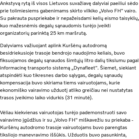
Ankstyvą rytą iš visos Lietuvos suvažiavę dalyviai paeiliui sėdo
prie tolimiesiems gabenimams skirto vilkiko „Volvo FH" vairo.
Su pakrauta puspriekabe ir nepažeisdami kelių eismo taisyklių,
kuo mažesnėmis degalų sąnaudomis turėjo įveikti
organizatorių parinktą 25 km maršrutą.
Dalyviams važiuojant aplink Kuršėnų autodromą
besidriekusioje trasoje bendrojo naudojimo keliais, buvo
fiksuojamos degalų sąnaudos šimtųjų litro dalių tikslumu pagal
informacinę transporto sistemą „Dynafleet". Šiemet, siekiant
atspindėti kuo tikresnes darbo sąlygas, degalų sąnaudų
kompensacija buvo skiriama tiems vairuotojams, kurie
ekonomiško vairavimo užduotį atliko greičiau nei nustatytas
trasos įveikimo laiko vidurkis (31 minutė).
Vėliau kiekvienas vairuotojas turėjo pademonstruoti savo
vairavimo įgūdžius ir su „Volvo FH" miškavežiu su priekaba -
Kuršėnų autodromo trasoje vairuotojams buvo parengtas
tiksliojo manevravimo iššūkis. Užduotis buvo pasunkinta,