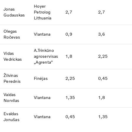
Hoyer
Jonas
Petrolog
2,7
2,7
Gudauskas
Lithuania
Olegas
Vlantana
0,9
3,6
Ročevas
A.Trinkūno
Vidas
agroservisas
1,8
2,25
Vedrickas
„Agrenta"
Žilvinas
Finėjas
2,25
0,45
Perednis
Vaidas
Vlantana
1,35
1,8
Norvilas
Evaldas
Vlantana
0,45
1,35
Jonušas