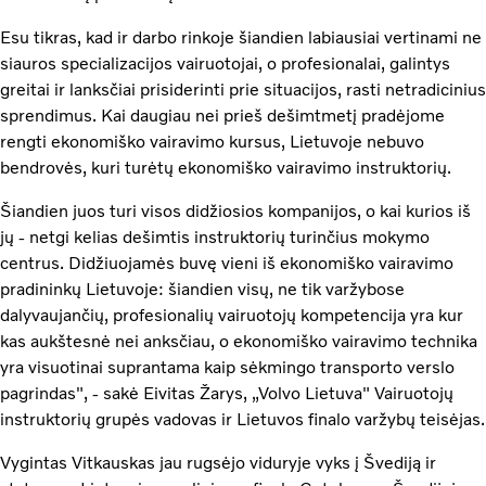
Esu tikras, kad ir darbo rinkoje šiandien labiausiai vertinami ne
siauros specializacijos vairuotojai, o profesionalai, galintys
greitai ir lanksčiai prisiderinti prie situacijos, rasti netradicinius
sprendimus. Kai daugiau nei prieš dešimtmetį pradėjome
rengti ekonomiško vairavimo kursus, Lietuvoje nebuvo
bendrovės, kuri turėtų ekonomiško vairavimo instruktorių.
Šiandien juos turi visos didžiosios kompanijos, o kai kurios iš
jų - netgi kelias dešimtis instruktorių turinčius mokymo
centrus. Didžiuojamės buvę vieni iš ekonomiško vairavimo
pradininkų Lietuvoje: šiandien visų, ne tik varžybose
dalyvaujančių, profesionalių vairuotojų kompetencija yra kur
kas aukštesnė nei anksčiau, o ekonomiško vairavimo technika
yra visuotinai suprantama kaip sėkmingo transporto verslo
pagrindas", - sakė Eivitas Žarys, „Volvo Lietuva" Vairuotojų
instruktorių grupės vadovas ir Lietuvos finalo varžybų teisėjas.
Vygintas Vitkauskas jau rugsėjo viduryje vyks į Švediją ir