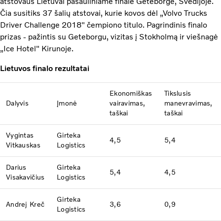
atstovaus Lietuvai pasauliniame finale Geteborge, Švedijoje.
Čia susitiks 37 šalių atstovai, kurie kovos dėl „Volvo Trucks
Driver Challenge 2018" čempiono titulo. Pagrindinis finalo
prizas - pažintis su Geteborgu, vizitas į Stokholmą ir viešnagė
„Ice Hotel" Kirunoje.
Lietuvos finalo rezultatai
Ekonomiškas
Tikslusis
Dalyvis
Įmonė
vairavimas,
manevravimas,
taškai
taškai
Vygintas
Girteka
4,5
5,4
Vitkauskas
Logistics
Darius
Girteka
5,4
4,5
Visakavičius
Logistics
Girteka
Andrej Kreč
3,6
0,9
Logistics