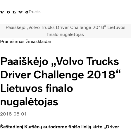
Trucks
Paaiškėjo „Volvo Trucks Driver Challenge 2018“ Lietuvos
+ 370 610 19991
Volvo Trucks parduotuvė
Prisijungti
Lietuva
finalo nugalėtojas
Pranešimas žiniasklaidai
Transporto sprendimai
Paaiškėjo „Volvo Trucks
Sunkvežimiai
Paslaugos
Driver Challenge 2018“
Volvo Truck Builder
Kontaktai
Lietuvos finalo
Naujienos
Apie mus
nugalėtojas
2018-08-01
Šeštadienį Kuršėnų autodrome finišo liniją kirto „Driver