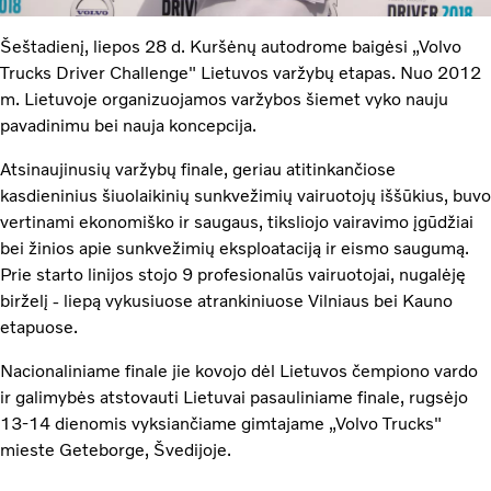
Šeštadienį, liepos 28 d. Kuršėnų autodrome baigėsi „Volvo
Trucks Driver Challenge" Lietuvos varžybų etapas. Nuo 2012
m. Lietuvoje organizuojamos varžybos šiemet vyko nauju
pavadinimu bei nauja koncepcija.
Atsinaujinusių varžybų finale, geriau atitinkančiose
kasdieninius šiuolaikinių sunkvežimių vairuotojų iššūkius, buvo
vertinami ekonomiško ir saugaus, tiksliojo vairavimo įgūdžiai
bei žinios apie sunkvežimių eksploataciją ir eismo saugumą.
Prie starto linijos stojo 9 profesionalūs vairuotojai, nugalėję
birželį - liepą vykusiuose atrankiniuose Vilniaus bei Kauno
etapuose.
Nacionaliniame finale jie kovojo dėl Lietuvos čempiono vardo
ir galimybės atstovauti Lietuvai pasauliniame finale, rugsėjo
13-14 dienomis vyksiančiame gimtajame „Volvo Trucks"
mieste Geteborge, Švedijoje.