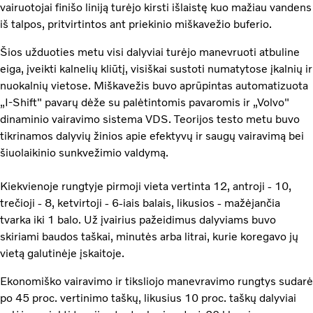
vairuotojai finišo liniją turėjo kirsti išlaistę kuo mažiau vandens
iš talpos, pritvirtintos ant priekinio miškavežio buferio.
Šios užduoties metu visi dalyviai turėjo manevruoti atbuline
eiga, įveikti kalnelių kliūtį, visiškai sustoti numatytose įkalnių ir
nuokalnių vietose. Miškavežis buvo aprūpintas automatizuota
„I-Shift" pavarų dėže su palėtintomis pavaromis ir „Volvo"
dinaminio vairavimo sistema VDS. Teorijos testo metu buvo
tikrinamos dalyvių žinios apie efektyvų ir saugų vairavimą bei
šiuolaikinio sunkvežimio valdymą.
Kiekvienoje rungtyje pirmoji vieta vertinta 12, antroji - 10,
trečioji - 8, ketvirtoji - 6-iais balais, likusios - mažėjančia
tvarka iki 1 balo. Už įvairius pažeidimus dalyviams buvo
skiriami baudos taškai, minutės arba litrai, kurie koregavo jų
vietą galutinėje įskaitoje.
Ekonomiško vairavimo ir tiksliojo manevravimo rungtys sudarė
po 45 proc. vertinimo taškų, likusius 10 proc. taškų dalyviai