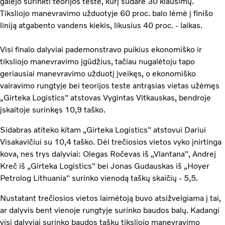
galėjo surinkti teorijos teste, kurį sudarė 30 klausimų.
Tiksliojo manevravimo užduotyje 60 proc. balo lėmė į finišo
liniją atgabento vandens kiekis, likusius 40 proc. - laikas.
Visi finalo dalyviai pademonstravo puikius ekonomiško ir
tiksliojo manevravimo įgūdžius, tačiau nugalėtoju tapo
geriausiai manevravimo užduotį įveikęs, o ekonomiško
vairavimo rungtyje bei teorijos teste antrąsias vietas užėmęs
„Girteka Logistics" atstovas Vygintas Vitkauskas, bendroje
įskaitoje surinkęs 10,9 taško.
Sidabras atiteko kitam „Girteka Logistics" atstovui Dariui
Visakavičiui su 10,4 taško. Dėl trečiosios vietos vyko įnirtinga
kova, nes trys dalyviai: Olegas Ročevas iš „Vlantana", Andrej
Kreč iš „Girteka Logistics" bei Jonas Gudauskas iš „Hoyer
Petrolog Lithuania" surinko vienodą taškų skaičių - 5,5.
Nustatant trečiosios vietos laimėtoją buvo atsižvelgiama į tai,
ar dalyvis bent vienoje rungtyje surinko baudos balų. Kadangi
visi dalyviai surinko baudos taškų tiksliojo manevravimo