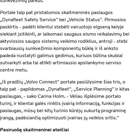
sunkvežimių parkus.
Portale taip pat pristatomos skaitmeninės paslaugos
„Dynafleet Safety Service" bei „Vehicle Status". Pirmosios
paskirtis - padėti klientui stebėti vairuotojo elgseną kelyje
siekiant įsitikinti, ar laikomasi saugaus eismo reikalavimų bei
aktyviosios saugos sistemų veikimo rodiklius, antroji - stebi
svarbiausių sunkvežimio komponentų būklę ir iš anksto
padeda nustatyti galimus gedimus, kuriuos būtina skubiai
sutvarkyti arba tai atlikti artimiausio apsilankymo serviso
centre metu.
„Iš pradžių „Volvo Connect" portale pasiūlysime šias tris, o
taip pat - papildomas „Dynafleet", „Service Planning" ir kitas
paslaugas, - sako Carina Holm. - Vėliau išplėsime portalo
turinį, ir klientai galės rinktis įvairią informaciją, funkcijas ir
paslaugas, mūsų bei kitų turinio kūrėjų sukurtą programinę
įrangą, padėsiančią optimizuoti įvairias jų veiklos sritis."
Pasiruošę skaitmeninei ateičiai