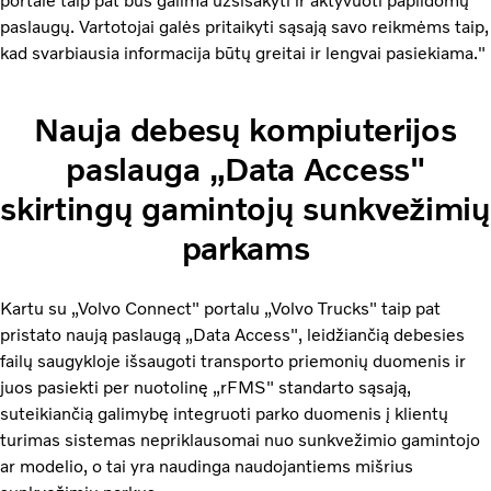
portale taip pat bus galima užsisakyti ir aktyvuoti papildomų
paslaugų. Vartotojai galės pritaikyti sąsają savo reikmėms taip,
kad svarbiausia informacija būtų greitai ir lengvai pasiekiama."
Nauja debesų kompiuterijos
paslauga „Data Access"
skirtingų gamintojų sunkvežimių
parkams
Kartu su „Volvo Connect" portalu „Volvo Trucks" taip pat
pristato naują paslaugą „Data Access", leidžiančią debesies
failų saugykloje išsaugoti transporto priemonių duomenis ir
juos pasiekti per nuotolinę „rFMS" standarto sąsają,
suteikiančią galimybę integruoti parko duomenis į klientų
turimas sistemas nepriklausomai nuo sunkvežimio gamintojo
ar modelio, o tai yra naudinga naudojantiems mišrius