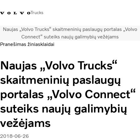
Trucks
Naujas „Volvo Trucks“ skaitmeninių paslaugų portalas „Volvo
+ 370 610 19991
Volvo Trucks parduotuvė
Prisijungti
Lietuva
Connect“ suteiks naujų galimybių vežėjams
Pranešimas žiniasklaidai
Transporto sprendimai
Naujas „Volvo Trucks“
Sunkvežimiai
Paslaugos
skaitmeninių paslaugų
Volvo Truck Builder
Kontaktai
portalas „Volvo Connect“
Naujienos
Apie mus
suteiks naujų galimybių
vežėjams
2018-06-26