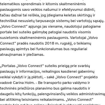
telematikos sprendimais ir kitomis skaitmeninėmis
paslaugomis savo veiklos našumui ir efektyvumui didinti,
tačiau dažnai tai reiškia, jog įdiegiama keletas skirtingų ir
techniškai nesusietų tarpusavyje sistemų bei vartotojų sąsajų.
„Volvo Connect" apjungs jas viename, naudotojui patogiame
portale bei suteiks galimybę patogiai naudotis visomis
susietomis skaitmeninėmis paslaugomis. Vartotojai „Volvo
Connect" pradės naudotis 2018 m. rugsėjį, o teikiamų
paslaugų apimtys bei funkcionalumas bus reguliariai
atnaujinamas ir plečiamas.
„Portalas „Volvo Connect" suteiks prieigą prie svarbių
paslaugų ir informacijos, reikalingos kasdienei gabenimų
veiklai vykdyti ir ją plėtoti, - sakė „Volvo Connect" projekto
vadovė Carina Holm. - Be transporto parko valdymo ir
techninės priežiūros planavimo bus galima naudotis ir
daugeliu kitų funkcijų, palengvinsiančių veiklos administravimą
bei atitikimą teisiniams reikalavimams. „Volvo Connect"