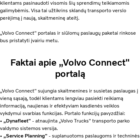
klientams pasinaudoti visomis šių sprendimų teikiamomis
galimybėmis. Visa tai užtikrins sklandų transporto verslo
perėjimą į naują, skaitmeninę ateitį.
„Volvo Connect" portalas ir siūlomų paslaugų paketai rinkose
bus pristatyti įvairiu metu.
Faktai apie „Volvo Connect"
portalą
„Volvo Connect" sujungia skaitmenines ir susietas paslaugas į
vieną sąsają, todėl klientams lengviau pasiekti reikiamą
informaciją, naujienas ir efektyviam kasdienės veiklos
vykdymui svarbias funkcijas. Portalo funkcijų pavyzdžiai:
•
„Dynafleet"
- atnaujinta „Volvo Trucks" transporto parko
valdymo sistemos versija.
•
„Service Planning"
- suplanuotoms paslaugoms ir techninės