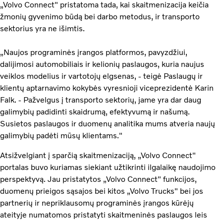
„Volvo Connect" pristatoma tada, kai skaitmenizacija keičia
žmonių gyvenimo būdą bei darbo metodus, ir transporto
sektorius yra ne išimtis.
„Naujos programinės įrangos platformos, pavyzdžiui,
dalijimosi automobiliais ir kelionių paslaugos, kuria naujus
veiklos modelius ir vartotojų elgsenas, - teigė Paslaugų ir
klientų aptarnavimo kokybės vyresnioji viceprezidentė Karin
Falk. - Pažvelgus į transporto sektorių, jame yra dar daug
galimybių padidinti skaidrumą, efektyvumą ir našumą.
Susietos paslaugos ir duomenų analitika mums atveria naujų
galimybių padėti mūsų klientams."
Atsižvelgiant į sparčią skaitmenizaciją, „Volvo Connect"
portalas buvo kuriamas siekiant užtikrinti ilgalaikę naudojimo
perspektyvą. Jau pristatytos „Volvo Connect" funkcijos,
duomenų prieigos sąsajos bei kitos „Volvo Trucks" bei jos
partnerių ir nepriklausomų programinės įrangos kūrėjų
ateityje numatomos pristatyti skaitmeninės paslaugos leis