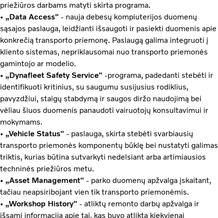
priežiūros darbams matyti skirta programa.
•
„Data Access"
- nauja debesų kompiuterijos duomenų
sąsajos paslauga, leidžianti išsaugoti ir pasiekti duomenis apie
konkrečią transporto priemonę. Paslaugą galima integruoti į
kliento sistemas, nepriklausomai nuo transporto priemonės
gamintojo ar modelio.
•
„Dynafleet Safety Service"
-programa, padedanti stebėti ir
identifikuoti kritinius, su saugumu susijusius rodiklius,
pavyzdžiui, staigų stabdymą ir saugos diržo naudojimą bei
vėliau šiuos duomenis panaudoti vairuotojų konsultavimui ir
mokymams.
•
„Vehicle Status"
- paslauga, skirta stebėti svarbiausių
transporto priemonės komponentų būklę bei nustatyti galimas
triktis, kurias būtina sutvarkyti nedelsiant arba artimiausios
techninės priežiūros metu.
•
„Asset Management"
- parko duomenų apžvalga įskaitant,
tačiau neapsiribojant vien tik transporto priemonėmis.
•
„Workshop History"
- atliktų remonto darbų apžvalga ir
išsami informacija apie tai, kas buvo atlikta kiekvienai