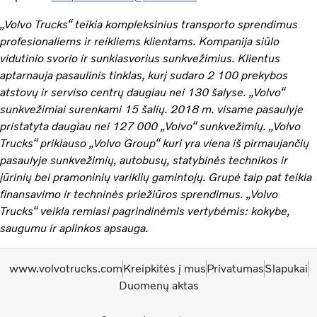
„Volvo Trucks“ teikia kompleksinius transporto sprendimus
profesionaliems ir reikliems klientams. Kompanija siūlo
vidutinio svorio ir sunkiasvorius sunkvežimius. Klientus
aptarnauja pasaulinis tinklas, kurį sudaro 2 100 prekybos
atstovų ir serviso centrų daugiau nei 130 šalyse. „Volvo“
sunkvežimiai surenkami 15 šalių. 2018 m. visame pasaulyje
pristatyta daugiau nei 127 000 „Volvo“ sunkvežimių. „Volvo
Trucks“ priklauso „Volvo Group“ kuri yra viena iš pirmaujančių
pasaulyje sunkvežimių, autobusų, statybinės technikos ir
jūrinių bei pramoninių variklių gamintojų. Grupė taip pat teikia
finansavimo ir techninės priežiūros sprendimus. „Volvo
Trucks“ veikla remiasi pagrindinėmis vertybėmis: kokybe,
saugumu ir aplinkos apsauga.
www.volvotrucks.com
Kreipkitės į mus
Privatumas
Slapukai
Duomenų aktas