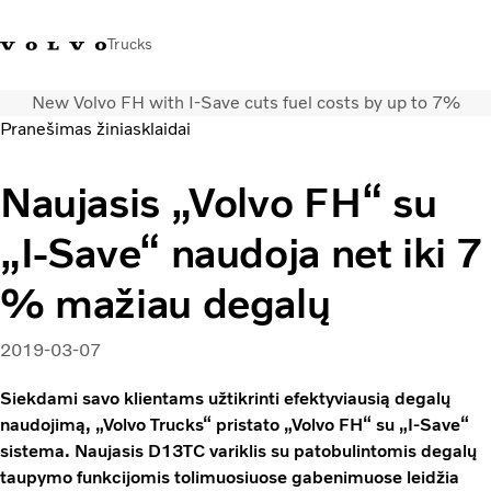
Trucks
New Volvo FH with I-Save cuts fuel costs by up to 7%
+ 370 610 19991
Volvo Trucks parduotuvė
Prisijungti
Lietuva
Pranešimas žiniasklaidai
Transporto sprendimai
Naujasis „Volvo FH“ su
Sunkvežimiai
„I-Save“ naudoja net iki 7
Paslaugos
Volvo Truck Builder
% mažiau degalų
Kontaktai
Naujienos
2019-03-07
Apie mus
Siekdami savo klientams užtikrinti efektyviausią degalų
naudojimą, „Volvo Trucks“ pristato „Volvo FH“ su „I-Save“
sistema. Naujasis D13TC variklis su patobulintomis degalų
taupymo funkcijomis tolimuosiuose gabenimuose leidžia