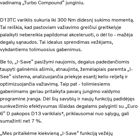
vadinamą „Turbo Compound“ junginiu.
D13TC variklis sukuria iki 300 Nm didesnį sukimo momentą.
Tai reiškia, kad pastoviam važiavimo greičiui greitkelyje
palaikyti nebereikia papildomai akceleruoti, o dėl to - mažėja
degalų sąnaudos. Tai idealus sprendimas vežėjams,
vykdantiems tolimuosius gabenimus.
Be to, „I-Save“ pasižymi naujomis, degalus padedančiomis
taupyti galinėmis ašimis, atnaujinta, žemėlapiais paremta „I-
See“ sistema, analizuojančia priekyje esantį kelio reljefą ir
optimizuojančia važiavimą. Taip pat - tolimiesiems
gabenimams geriau pritaikyta pavarų jungimo valdymo
programine įranga. Dėl šių savybių ir naujų funkcijų padidėjęs
sunkvežimio efektyvumas išlaidas degalams palyginti su „Euro
6“ D pakopos D13 varikliais*, priklausomai nuo sąlygų, gali
sumažinti net 7 %.
„Mes pritaikėme kiekvieną „I-Save“ funkciją vežėjų