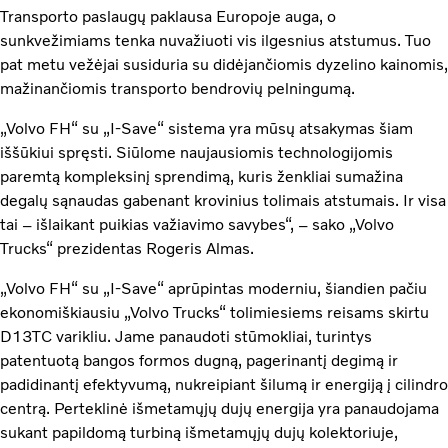
Transporto paslaugų paklausa Europoje auga, o
sunkvežimiams tenka nuvažiuoti vis ilgesnius atstumus. Tuo
pat metu vežėjai susiduria su didėjančiomis dyzelino kainomis,
mažinančiomis transporto bendrovių pelningumą.
„Volvo FH“ su „I-Save“ sistema yra mūsų atsakymas šiam
iššūkiui spręsti. Siūlome naujausiomis technologijomis
paremtą kompleksinį sprendimą, kuris ženkliai sumažina
degalų sąnaudas gabenant krovinius tolimais atstumais. Ir visa
tai – išlaikant puikias važiavimo savybes“, – sako „Volvo
Trucks“ prezidentas Rogeris Almas.
„Volvo FH“ su „I-Save“ aprūpintas moderniu, šiandien pačiu
ekonomiškiausiu „Volvo Trucks“ tolimiesiems reisams skirtu
D13TC varikliu. Jame panaudoti stūmokliai, turintys
patentuotą bangos formos dugną, pagerinantį degimą ir
padidinantį efektyvumą, nukreipiant šilumą ir energiją į cilindro
centrą. Perteklinė išmetamųjų dujų energija yra panaudojama
sukant papildomą turbiną išmetamųjų dujų kolektoriuje,