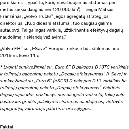
poreikiams – ypač tų, kurių nuvažiuojamas atstumas per
metus siekia daugiau nei 120 000 km“, – teigia Matsas
Franzénas, „Volvo Trucks“ jėgos agregatų strategijos
direktorius. „Kuo didesni atstumai, tuo daugiau galima
sutaupyti. Tai galingas variklis, užtikrinantis efektyvų degalų
naudojimą ir sklandų važiavimą.“
„Volvo FH“ su „I-Save“ Europos rinkose bus siūlomas nuo
2019 m. kovo 11 d.
* Lyginti sunkvežimiai su „Euro 6“ D pakopos D13TC varikliais
ir tolimųjų gabenimų paketu „Degalų efektyvumas“ (I-Save) ir
sunkvežimiai su „Euro 6“ (eSCR) D pakopos D13 varikliais be
tolimųjų gabenimų paketo „Degalų efektyvumas“. Faktinės
degalų sąnaudos priklausys nuo daugelio veiksnių, tokių kaip
pastovaus greičio palaikymo sistemos naudojimas, vietovės
topografija, vairuotojo patirtis ir oro sąlygos.
Faktai