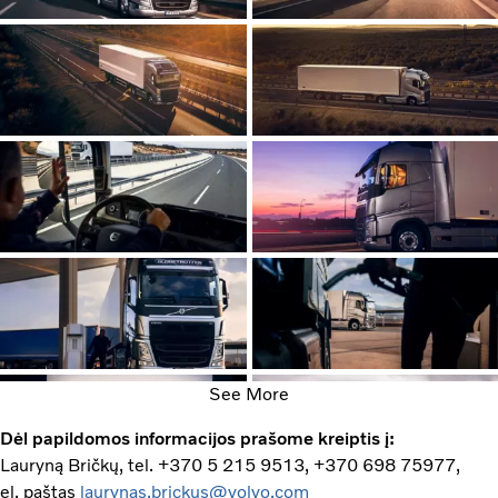
See More
Dėl papildomos informacijos prašome kreiptis į:
Lauryną Bričkų, tel. +370 5 215 9513, +370 698 75977,
el. paštas
laurynas.brickus@volvo.com