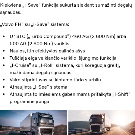
Kiekviena „I-Save“ funkcija sukurta siekiant sumažinti degalų
sąnaudas.
„Volvo FH“ su „I-Save“ sistema:
D13TC („Turbo Compound“) 460 AG (2 600 Nm) arba
500 AG (2 800 Nm) variklis
Naujos, itin efektyvios galinės ašys
Tuščiaja eiga veikiančio variklio išjungimo funkcija
„I-Cruise” su „I-Roll” sistema, kuri koreguoja greitį,
mažindama degalų sąnaudas
Vairo stiprintuvas su kintamo tūrio siurbliu
Atnaujinta „I-See” sistema
Atnaujinta tolimiesiems gabenimams pritaikyta „I-Shift”
programinė įranga