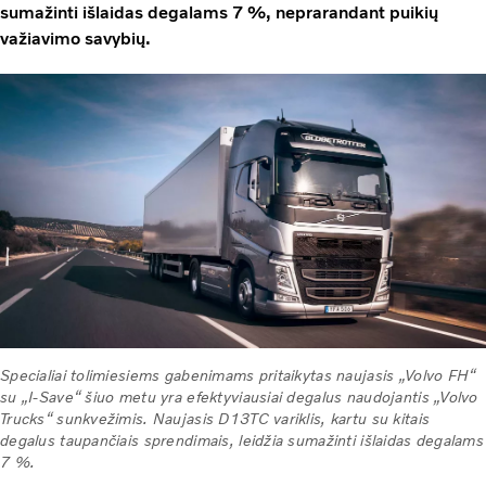
sumažinti išlaidas degalams 7 %, neprarandant puikių
važiavimo savybių.
Specialiai tolimiesiems gabenimams pritaikytas naujasis „Volvo FH“
su „I-Save“ šiuo metu yra efektyviausiai degalus naudojantis „Volvo
Trucks“ sunkvežimis. Naujasis D13TC variklis, kartu su kitais
degalus taupančiais sprendimais, leidžia sumažinti išlaidas degalams
7 %.