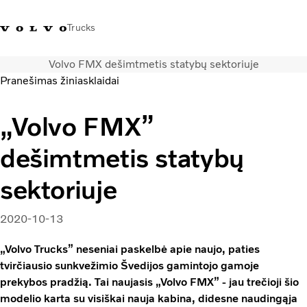
Trucks
Volvo FMX dešimtmetis statybų sektoriuje
+ 370 610 19991
Volvo Trucks parduotuvė
Prisijungti
Lietuva
Pranešimas žiniasklaidai
Transporto sprendimai
„Volvo FMX”
Sunkvežimiai
dešimtmetis statybų
Paslaugos
Volvo Truck Builder
sektoriuje
Kontaktai
Naujienos
2020-10-13
Apie mus
„Volvo Trucks” neseniai paskelbė apie naujo, paties
tvirčiausio sunkvežimio Švedijos gamintojo gamoje
prekybos pradžią. Tai naujasis „Volvo FMX” - jau trečioji šio
modelio karta su visiškai nauja kabina, didesne naudingąja