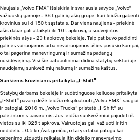
Naujasis „Volvo FMX” išsiskiria ir svariausia savybe „Volvo”
važiuoklių gamoje - 38 t galinių ašių grupe, kuri leidžia gabenti
krovinius su iki 150 t sąstatais. Dar viena naujiena - priekinė
ašis dabar gali atlaikyti iki 10 t apkrovą, o sudvejintos
priekinės ašys - 20 t apkrovą bekelėje. Taip pat buvo padidinti
galinės vairuojamos arba nevairuojamos ašies posūkio kampai,
o tai pagerina manevringumą ir sumažina padangų
nusidėvėjimą. Visi šie patobulinimai didina statybų sektoriuje
naudojamų sunkvežimių našumą ir sumažina kaštus.
Sunkiems kroviniams pritaikyta „I-Shift”
Statybų darbams bekelėje ir sudėtinguose keliuose pritaikyta
„I-Shift” pavarų dėžė leidžia eksploatuoti „Volvo FMX” saugiai
ir patogiai. 2016 m. „Volvo Trucks” pristatė „I-Shift” su
palėtintomis pavaromis. Jos leidžia sunkvežimiui pajudėti iš
vietos su iki 325 t apkrova. Vairuotojas gali važiuoti ir itin
nedideliu - 0.5 km/val. greičiu, o tai yra labai patogu kai
gabenimo užduotis reikalauja itin didelio manevravimo