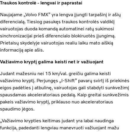
Traukos kontrolė - lengvai ir paprastai
Naujajame „Volvo FMX” yra lengva įjungti tarpašinį ir ašių
diferencialą. Tiesiog pasukęs traukos kontrolės valdiklį
vairuotojas duoda komandą automatinei ratų sukimosi
sinchronizacijai prieš diferencialo blokiruotės įjungimą.
Prietaisų skydelyje vairuotojas realiu laiku mato aiškią
informaciją apie ašis.
Važiavimo kryptį galima keisti net ir važiuojant
Judant mažesniu nei 15 km/val. greičiu galima keisti
važiavimo kryptį. Perjungęs „I-Shift” pavarų svirtį iš priekinės
eigos padėties į atbulinę, vairuotojas gali stabdyti sunkvežimį
spausdamas akceleratoriaus pedalą. Kaip greitai sunkvežimis
pakeis važiavimo kryptį, priklauso nuo akceleratoriaus
spaudimo jėgos.
„Važiavimo krypties keitimas judant yra labai naudinga
funkcija, padedanti lengviau manevruoti važiuojant mažu