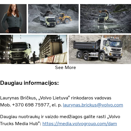
See More
Daugiau informacijos:
Laurynas Bričkus, „Volvo Lietuva“ rinkodaros vadovas
Mob. +370 698 75977, el. p.
laurynas.brickus@volvo.com
Daugiau nuotraukų ir vaizdo medžiagos galite rasti „Volvo
Trucks Media Hub“:
https://media.volvogroup.com/dam