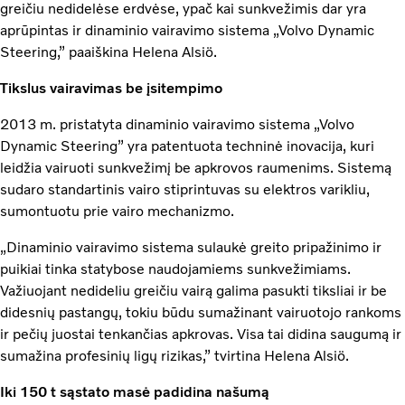
greičiu nedidelėse erdvėse, ypač kai sunkvežimis dar yra
aprūpintas ir dinaminio vairavimo sistema „Volvo Dynamic
Steering,” paaiškina Helena Alsiö.
Tikslus vairavimas be įsitempimo
2013 m. pristatyta dinaminio vairavimo sistema „Volvo
Dynamic Steering” yra patentuota techninė inovacija, kuri
leidžia vairuoti sunkvežimį be apkrovos raumenims. Sistemą
sudaro standartinis vairo stiprintuvas su elektros varikliu,
sumontuotu prie vairo mechanizmo.
„Dinaminio vairavimo sistema sulaukė greito pripažinimo ir
puikiai tinka statybose naudojamiems sunkvežimiams.
Važiuojant nedideliu greičiu vairą galima pasukti tiksliai ir be
didesnių pastangų, tokiu būdu sumažinant vairuotojo rankoms
ir pečių juostai tenkančias apkrovas. Visa tai didina saugumą ir
sumažina profesinių ligų rizikas,” tvirtina Helena Alsiö.
Iki 150 t sąstato masė padidina našumą