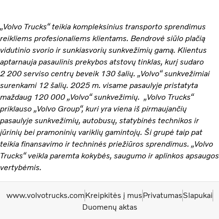
„Volvo Trucks“ teikia kompleksinius transporto sprendimus
reikliems profesionaliems klientams. Bendrovė siūlo plačią
vidutinio svorio ir sunkiasvorių sunkvežimių gamą. Klientus
aptarnauja pasaulinis prekybos atstovų tinklas, kurį sudaro
2 200 serviso centrų beveik 130 šalių. „Volvo“ sunkvežimiai
surenkami 12 šalių. 2025 m. visame pasaulyje pristatyta
maždaug 120 000 „Volvo“ sunkvežimių. „Volvo Trucks“
priklauso „Volvo Group“, kuri yra viena iš pirmaujančių
pasaulyje sunkvežimių, autobusų, statybinės technikos ir
jūrinių bei pramoninių variklių gamintojų. Ši grupė taip pat
teikia finansavimo ir techninės priežiūros sprendimus. „Volvo
Trucks“ veikla paremta kokybės, saugumo ir aplinkos apsaugos
vertybėmis.
www.volvotrucks.com
Kreipkitės į mus
Privatumas
Slapukai
Duomenų aktas