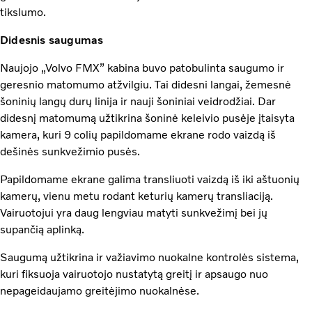
tikslumo.
Didesnis saugumas
Naujojo „Volvo FMX” kabina buvo patobulinta saugumo ir
geresnio matomumo atžvilgiu. Tai didesni langai, žemesnė
šoninių langų durų linija ir nauji šoniniai veidrodžiai. Dar
didesnį matomumą užtikrina šoninė keleivio pusėje įtaisyta
kamera, kuri 9 colių papildomame ekrane rodo vaizdą iš
dešinės sunkvežimio pusės.
Papildomame ekrane galima transliuoti vaizdą iš iki aštuonių
kamerų, vienu metu rodant keturių kamerų transliaciją.
Vairuotojui yra daug lengviau matyti sunkvežimį bei jų
supančią aplinką.
Saugumą užtikrina ir važiavimo nuokalne kontrolės sistema,
kuri fiksuoja vairuotojo nustatytą greitį ir apsaugo nuo
nepageidaujamo greitėjimo nuokalnėse.