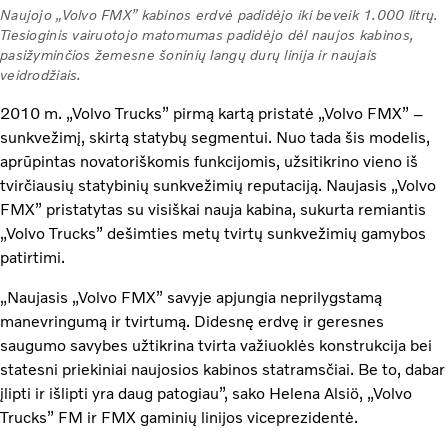
Naujojo „Volvo FMX” kabinos erdvė padidėjo iki beveik 1.000 litrų.
Tiesioginis vairuotojo matomumas padidėjo dėl naujos kabinos,
pasižyminčios žemesne šoninių langų durų linija ir naujais
veidrodžiais.
2010 m. „Volvo Trucks” pirmą kartą pristatė „Volvo FMX” –
sunkvežimį, skirtą statybų segmentui. Nuo tada šis modelis,
aprūpintas novatoriškomis funkcijomis, užsitikrino vieno iš
tvirčiausių statybinių sunkvežimių reputaciją. Naujasis „Volvo
FMX” pristatytas su visiškai nauja kabina, sukurta remiantis
„Volvo Trucks” dešimties metų tvirtų sunkvežimių gamybos
patirtimi.
„Naujasis „Volvo FMX” savyje apjungia neprilygstamą
manevringumą ir tvirtumą. Didesnę erdvę ir geresnes
saugumo savybes užtikrina tvirta važiuoklės konstrukcija bei
statesni priekiniai naujosios kabinos statramsčiai. Be to, dabar
įlipti ir išlipti yra daug patogiau”, sako Helena Alsiö, „Volvo
Trucks” FM ir FMX gaminių linijos viceprezidentė.