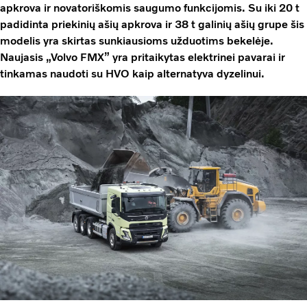
apkrova ir novatoriškomis saugumo funkcijomis. Su iki 20 t
padidinta priekinių ašių apkrova ir 38 t galinių ašių grupe šis
modelis yra skirtas sunkiausioms užduotims bekelėje.
Naujasis „Volvo FMX” yra pritaikytas elektrinei pavarai ir
tinkamas naudoti su HVO kaip alternatyva dyzelinui.