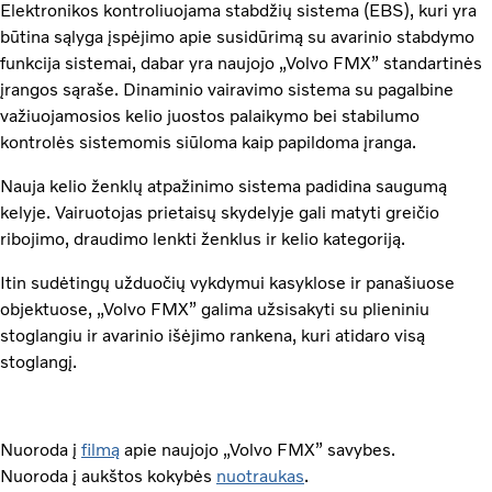
Elektronikos kontroliuojama stabdžių sistema (EBS), kuri yra
būtina sąlyga įspėjimo apie susidūrimą su avarinio stabdymo
funkcija sistemai, dabar yra naujojo „Volvo FMX” standartinės
įrangos sąraše. Dinaminio vairavimo sistema su pagalbine
važiuojamosios kelio juostos palaikymo bei stabilumo
kontrolės sistemomis siūloma kaip papildoma įranga.
Nauja kelio ženklų atpažinimo sistema padidina saugumą
kelyje. Vairuotojas prietaisų skydelyje gali matyti greičio
ribojimo, draudimo lenkti ženklus ir kelio kategoriją.
Itin sudėtingų užduočių vykdymui kasyklose ir panašiuose
objektuose, „Volvo FMX” galima užsisakyti su plieniniu
stoglangiu ir avarinio išėjimo rankena, kuri atidaro visą
stoglangį.
Nuoroda į
filmą
apie naujojo „Volvo FMX” savybes.
Nuoroda į aukštos kokybės
nuotraukas
.