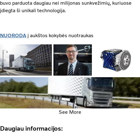
buvo parduota daugiau nei milijonas sunkvežimių, kuriuose
įdiegta ši unikali technologija.
NUORODA
į aukštos kokybės nuotraukas
See More
Daugiau informacijos: