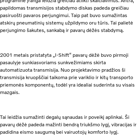
programinė įranga leidžia greičiau atlikti skaičiavimus. Antra,
papildomas transmisijos stabdymo diskas padeda greičiau
pasiruošti pavaros perjungimui.
Taip pat buvo sumažintas
atskirų pneumatinių sistemų užpildymo oru tūris. Tai palietė
perjungimo šakutes, sankabą ir pavarų dėžės stabdymą.
2001 metais pristatyta „I-Shift“ pavarų dėžė buvo pirmoji
pasaulyje sunkiasvoriams sunkvežimiams skirta
automatizuota transmisija. Nuo projektavimo pradžios ši
transmisija kruopščiai taikoma prie variklio ir kitų transporto
priemonės komponentų, todėl yra idealiai suderinta su visais
mazgais.
Tai leidžia sumažinti degalų sąnaudas ir poveikį aplinkai. Ši
pavarų dėžė padeda mažinti bendrą triukšmo lygį, vibracijas ir
padidina eismo saugumą bei vairuotojų komforto lygį.