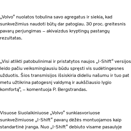
„Volvo“ nuolatos tobulina savo agregatus ir siekia, kad
sunkvežimius naudoti būtų dar patogiau. 30 proc. greitesnis
pavarų perjungimas – akivaizdus kryptingų pastangų
rezultatas.
„Visi atlikti patobulinimai ir pristatytos naujos „I-Shift“ versijos
leido pačiu veiksmingiausiu būdu spręsti vis sudėtingesnes
užduotis. Šios transmisijos išsiskiria dideliu našumu ir tuo pat
metu užtikrina patogesnį valdymą ir aukščiausio lygio
komfortą“, – komentuoja P. Bergstrandas.
Visuose šiuolaikiniuose „Volvo“ sunkiasvoriuose
sunkvežimiuose „I-Shift“ pavarų dėžės montuojamos kaip
standartinė įranga. Nuo „I-Shift“ debiuto visame pasaulyje