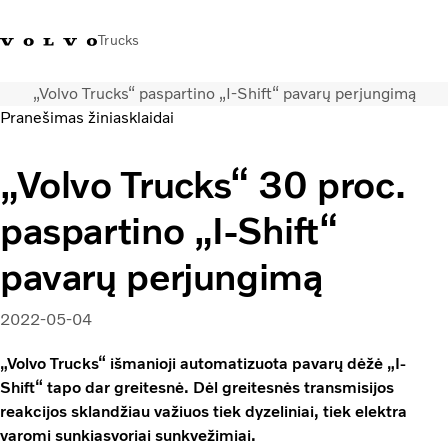
Trucks
„Volvo Trucks“ paspartino „I-Shift“ pavarų perjungimą
+ 370 610 19991
Volvo Trucks parduotuvė
Prisijungti
Lietuva
Pranešimas žiniasklaidai
Transporto sprendimai
„Volvo Trucks“ 30 proc.
Sunkvežimiai
paspartino „I-Shift“
Paslaugos
Volvo Truck Builder
pavarų perjungimą
Kontaktai
Naujienos
2022-05-04
Apie mus
„Volvo Trucks“ išmanioji automatizuota pavarų dėžė „I-
Shift“ tapo dar greitesnė. Dėl greitesnės transmisijos
reakcijos sklandžiau važiuos tiek dyzeliniai, tiek elektra
varomi sunkiasvoriai sunkvežimiai.