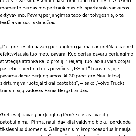
dėžės ir variklio. Esminiu pakeitimu tapo trumpesnis sukimo
momento perdavimo pertraukimas dėl spartesnio sankabos
aktyvavimo. Pavarų perjungimas tapo dar tolygesnis, o tai
leidžia vairuoti sklandžiau.
„Dėl greitesnio pavarų perjungimo galima dar greičiau parinkti
efektyviausią tuo metu pavarą. Kuo geriau pavarų perjungimo
strategija atitinka kelio profilį ir reljefą, tuo labiau vairuotojai
pastebi ir įvertina tuos pokyčius. „I-Shift“ transmisijoje
pavaros dabar perjungiamos iki 30 proc. greičiau, ir tokį
skirtumą vairuotojai tikrai pastebės“, – sako „Volvo Trucks“
transmisijų vadovas Päras Bergstrandas.
Greitesnį pavarų perjungimą lėmė keletas svarbių
patobulinimų. Pirma, nauji davikliai valdymo blokui perduoda
tikslesnius duomenis. Galingesnis mikroprocesorius ir nauja