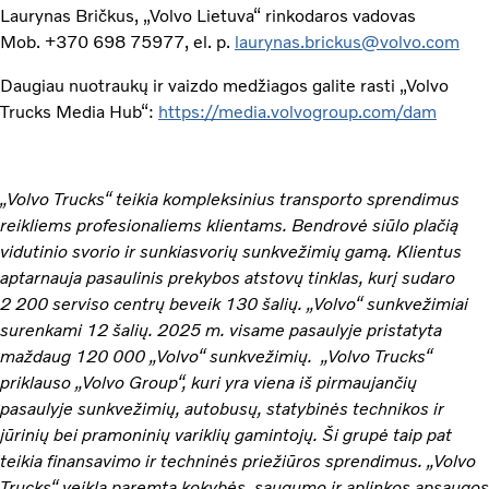
Laurynas Bričkus, „Volvo Lietuva“ rinkodaros vadovas
Mob. +370 698 75977, el. p.
laurynas.brickus@volvo.com
Daugiau nuotraukų ir vaizdo medžiagos galite rasti „Volvo
Trucks Media Hub“:
https://media.volvogroup.com/dam
„Volvo Trucks“ teikia kompleksinius transporto sprendimus
reikliems profesionaliems klientams. Bendrovė siūlo plačią
vidutinio svorio ir sunkiasvorių sunkvežimių gamą. Klientus
aptarnauja pasaulinis prekybos atstovų tinklas, kurį sudaro
2 200 serviso centrų beveik 130 šalių. „Volvo“ sunkvežimiai
surenkami 12 šalių. 2025 m. visame pasaulyje pristatyta
maždaug 120 000 „Volvo“ sunkvežimių. „Volvo Trucks“
priklauso „Volvo Group“, kuri yra viena iš pirmaujančių
pasaulyje sunkvežimių, autobusų, statybinės technikos ir
jūrinių bei pramoninių variklių gamintojų. Ši grupė taip pat
teikia finansavimo ir techninės priežiūros sprendimus. „Volvo
Trucks“ veikla paremta kokybės, saugumo ir aplinkos apsaugos