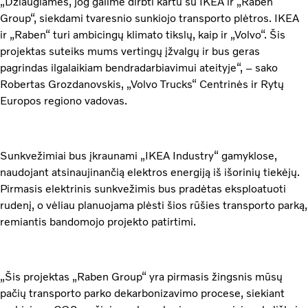
„Džiaugiamės, jog galime dirbti kartu su IKEA ir „Raben
Group“, siekdami tvaresnio sunkiojo transporto plėtros. IKEA
ir „Raben“ turi ambicingų klimato tikslų, kaip ir „Volvo“. Šis
projektas suteiks mums vertingų įžvalgų ir bus geras
pagrindas ilgalaikiam bendradarbiavimui ateityje“, – sako
Robertas Grozdanovskis, „Volvo Trucks“ Centrinės ir Rytų
Europos regiono vadovas.
Sunkvežimiai bus įkraunami „IKEA Industry“ gamyklose,
naudojant atsinaujinančią elektros energiją iš išorinių tiekėjų.
Pirmasis elektrinis sunkvežimis bus pradėtas eksploatuoti
rudenį, o vėliau planuojama plėsti šios rūšies transporto parką,
remiantis bandomojo projekto patirtimi.
„Šis projektas „Raben Group“ yra pirmasis žingsnis mūsų
pačių transporto parko dekarbonizavimo procese, siekiant