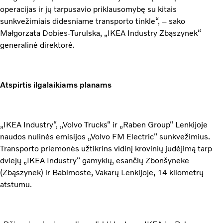
operacijas ir jų tarpusavio priklausomybę su kitais
sunkvežimiais didesniame transporto tinkle“, – sako
Małgorzata Dobies-Turulska, „IKEA Industry Zbąszynek“
generalinė direktorė.
Atspirtis ilgalaikiams planams
„IKEA Industry“, „Volvo Trucks“ ir „Raben Group“ Lenkijoje
naudos nulinės emisijos „Volvo FM Electric“ sunkvežimius.
Transporto priemonės užtikrins vidinį krovinių judėjimą tarp
dviejų „IKEA Industry“ gamyklų, esančių Zbonšyneke
(Zbąszynek) ir Babimoste, Vakarų Lenkijoje, 14 kilometrų
atstumu.