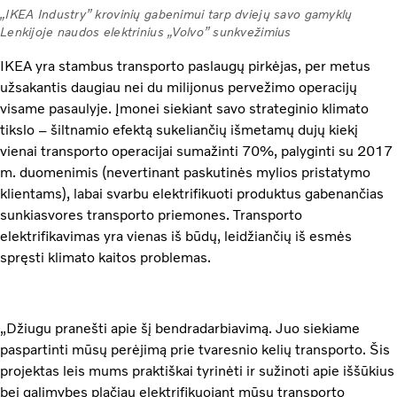
„IKEA Industry” krovinių gabenimui tarp dviejų savo gamyklų
Lenkijoje naudos elektrinius „Volvo” sunkvežimius
IKEA yra stambus transporto paslaugų pirkėjas, per metus
užsakantis daugiau nei du milijonus pervežimo operacijų
visame pasaulyje. Įmonei siekiant savo strateginio klimato
tikslo – šiltnamio efektą sukeliančių išmetamų dujų kiekį
vienai transporto operacijai sumažinti 70%, palyginti su 2017
m. duomenimis (nevertinant paskutinės mylios pristatymo
klientams), labai svarbu elektrifikuoti produktus gabenančias
sunkiasvores transporto priemones. Transporto
elektrifikavimas yra vienas iš būdų, leidžiančių iš esmės
spręsti klimato kaitos problemas.
„Džiugu pranešti apie šį bendradarbiavimą. Juo siekiame
paspartinti mūsų perėjimą prie tvaresnio kelių transporto. Šis
projektas leis mums praktiškai tyrinėti ir sužinoti apie iššūkius
bei galimybes plačiau elektrifikuojant mūsų transporto