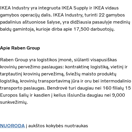
IKEA Industry yra integruota IKEA Supply ir IKEA vidaus
gamybos operacijų dalis. IKEA Industry, turinti 22 gamybos
padalinius aštuoniose šalyse, yra didžiausia pasaulyje medinių
baldų gamintoja, kurioje dirba apie 17,500 darbuotojų.
Apie Raben Group
Raben Group yra logistikos įmonė, siūlanti visapusiškas
krovinių pervežimo paslaugas: kontraktinę logistiką, vietinį ir
tarptautinį krovinių pervežimą, šviežių maisto produktų
logistiką, krovinių transportavimą jūra ir oru bei intermodalinio
transporto paslaugas. Bendrovė turi daugiau nei 160 filialų 15
Europos šalių ir kasdien į kelius išsiunčia daugiau nei 9,000
sunkvežimių.
NUORODA
į aukštos kokybės nuotraukas