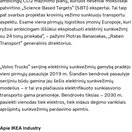
ambicingų CO2 mažinimo planų, kuriuos neseniai moksliškai
patvirtino „Science Based Targets“ (SBTi) ekspertai. Tai taip
pat svarbus projektas krovinių vežimo sunkiuoju transportu
aspektu. Esame viena pirmųjų logistikos įmonių Europoje, kuri
ryžosi ambicingam iššūkiui eksploatuoti elektrinį sunkvežimį
su 24 tonų priekaba“, – pažymi Piotras Banasiakas, „Raben
Transport“ generalinis direktorius.
„Volvo Trucks“ serijinę elektrinių sunkvežimių gamybą pradėjo
vieni pirmųjų pasaulyje 2019 m. Šiandien bendrovė pasaulyje
serijiniu būdu gamina jau šešis elektrinių sunkvežimių
modelius – ir tai yra plačiausia elektrifikuoto sunkiasvorio
transporto gama pramonėje. Bendrovės tikslas – 2030 m.
pasiekti vienodas tiek elektros, tiek vidaus degimo varikliais
aprūpintų sunkvežimių pardavimo apimtis.
Apie IKEA Industry