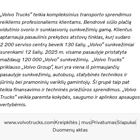
„Volvo Trucks“ teikia kompleksinius transporto sprendimus
reikliems profesionaliems klientams. Bendrovė siūlo plačią
vidutinio svorio ir sunkiasvorių sunkvežimių gamą. Klientus
aptarnauja pasaulinis prekybos atstovų tinklas, kurį sudaro
2 200 serviso centrų beveik 130 šalių. „Volvo“ sunkvežimiai
surenkami 12 šalių. 2025 m. visame pasaulyje pristatyta
maždaug 120 000 „Volvo“ sunkvežimių. „Volvo Trucks“
priklauso „Volvo Group“, kuri yra viena iš pirmaujančių
pasaulyje sunkvežimių, autobusų, statybinės technikos ir
jūrinių bei pramoninių variklių gamintojų. Ši grupė taip pat
teikia finansavimo ir techninės priežiūros sprendimus. „Volvo
Trucks“ veikla paremta kokybės, saugumo ir aplinkos apsaugos
vertybėmis.
www.volvotrucks.com
Kreipkitės į mus
Privatumas
Slapukai
Duomenų aktas