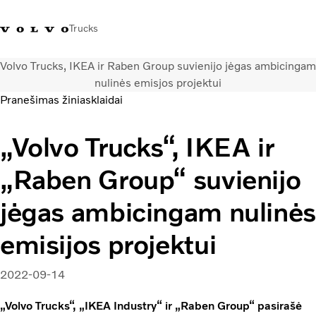
Trucks
Volvo Trucks, IKEA ir Raben Group suvienijo jėgas ambicingam
+ 370 610 19991
Volvo Trucks parduotuvė
Prisijungti
Lietuva
nulinės emisjos projektui
Pranešimas žiniasklaidai
Transporto sprendimai
„Volvo Trucks“, IKEA ir
Sunkvežimiai
Paslaugos
„Raben Group“ suvienijo
Volvo Truck Builder
Kontaktai
jėgas ambicingam nulinės
Naujienos
Apie mus
emisijos projektui
2022-09-14
„Volvo Trucks“, „IKEA Industry“ ir „Raben Group“ pasirašė