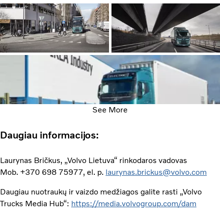
See More
Daugiau informacijos:
Laurynas Bričkus, „Volvo Lietuva“ rinkodaros vadovas
Mob. +370 698 75977, el. p.
laurynas.brickus@volvo.com
Daugiau nuotraukų ir vaizdo medžiagos galite rasti „Volvo
Trucks Media Hub“:
https://media.volvogroup.com/dam