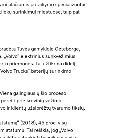
ymi plačiomis pritaikymo specializuotai
atliekų surinkimui miestuose, taip pat
 pradėta Tuvės gamykloje Geteborge,
e. „Volvo“ elektrinius sunkvežimius
orto priemones. Tai užtikrina didelį
Volvo Trucks“ baterijų surinkimo
 Viena galingiausių šio proceso
pereiti prie krovinių vežimo
vo ir klientų užsibrėžtų tvarumo tikslų.
 atstumą“ (2018), 45 proc. visų
 atstumu. Tai reiškia, jog „Volvo
 galėtų patenkinti beveik pusę viso