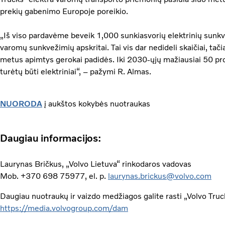
prekių gabenimo Europoje poreikio.
„Iš viso pardavėme beveik 1,000 sunkiasvorių elektrinių sunkv
varomų sunkvežimių apskritai. Tai vis dar nedideli skaičiai, tač
metus apimtys gerokai padidės. Iki 2030-ųjų mažiausiai 50 p
turėtų būti elektriniai“, – pažymi R. Almas.
NUORODA
į aukštos kokybės nuotraukas
Daugiau informacijos:
Laurynas Bričkus, „Volvo Lietuva“ rinkodaros vadovas
Mob. +370 698 75977, el. p.
laurynas.brickus@volvo.com
Daugiau nuotraukų ir vaizdo medžiagos galite rasti „Volvo Tru
https://media.volvogroup.com/dam