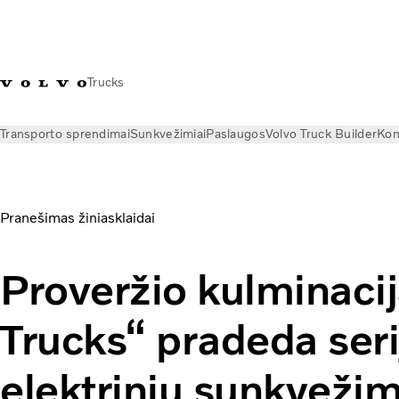
Trucks
Transporto sprendimai
Sunkvežimiai
Paslaugos
Volvo Truck Builder
Kon
Naujienos
Pranešimai žiniasklaidai
Proveržio kulminacija: „
Pranešimas žiniasklaidai
Proveržio kulminacij
Trucks“ pradeda seri
elektrinių sunkveži