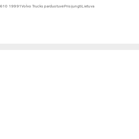
 610 19991
Volvo Trucks parduotuvė
Prisijungti
Lietuva