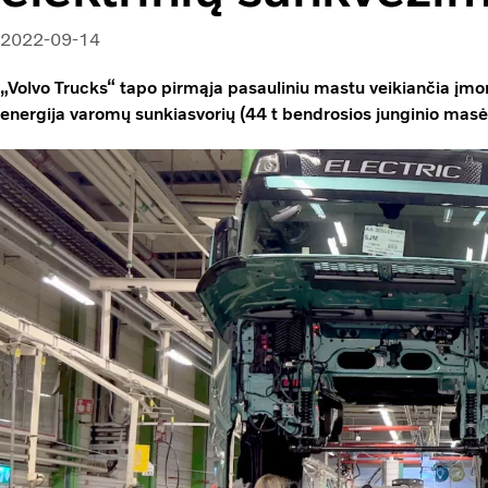
2022-09-14
„Volvo Trucks“ tapo pirmąja pasauliniu mastu veikiančia įmo
energija varomų sunkiasvorių (44 t bendrosios junginio ma