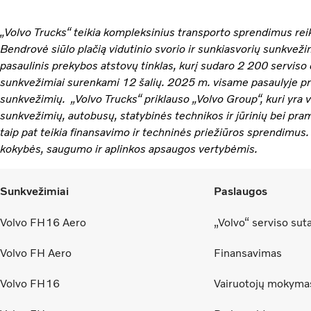
„Volvo Trucks“ teikia kompleksinius transporto sprendimus rei
Bendrovė siūlo plačią vidutinio svorio ir sunkiasvorių sunkvež
pasaulinis prekybos atstovų tinklas, kurį sudaro 2 200 serviso 
sunkvežimiai surenkami 12 šalių. 2025 m. visame pasaulyje p
sunkvežimių. „Volvo Trucks“ priklauso „Volvo Group“, kuri yra v
sunkvežimių, autobusų, statybinės technikos ir jūrinių bei pram
taip pat teikia finansavimo ir techninės priežiūros sprendimus.
kokybės, saugumo ir aplinkos apsaugos vertybėmis.
Sunkvežimiai
Paslaugos
Volvo FH16 Aero
„Volvo“ serviso sut
Volvo FH Aero
Finansavimas
Volvo FH16
Vairuotojų mokyma