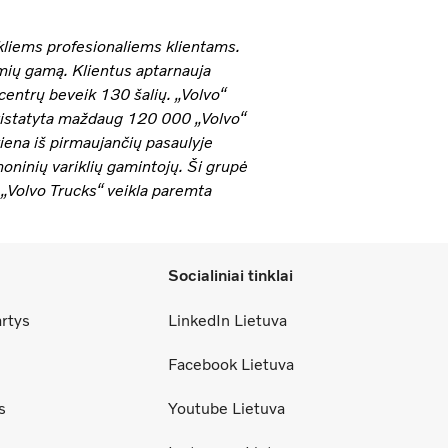
kliems profesionaliems klientams.
imių gamą. Klientus aptarnauja
centrų beveik 130 šalių. „Volvo“
ristatyta maždaug 120 000 „Volvo“
iena iš pirmaujančių pasaulyje
oninių variklių gamintojų. Ši grupė
 „Volvo Trucks“ veikla paremta
Socialiniai tinklai
artys
LinkedIn Lietuva
Facebook Lietuva
s
Youtube Lietuva