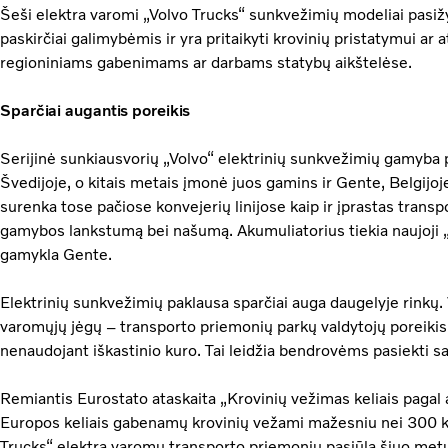
Šeši elektra varomi „Volvo Trucks“ sunkvežimių modeliai pasiž
paskirčiai galimybėmis ir yra pritaikyti krovinių pristatymui ar 
regioniniams gabenimams ar darbams statybų aikštelėse.
Sparčiai augantis poreikis
Serijinė sunkiausvorių „Volvo“ elektrinių sunkvežimių gamyba
Švedijoje, o kitais metais įmonė juos gamins ir Gente, Belgijoj
surenka tose pačiose konvejerių linijose kaip ir įprastas transp
gamybos lankstumą bei našumą. Akumuliatorius tiekia naujoji „
gamykla Gente.
Elektrinių sunkvežimių paklausa sparčiai auga daugelyje rinkų.
varomųjų jėgų – transporto priemonių parkų valdytojų poreikis 
nenaudojant iškastinio kuro. Tai leidžia bendrovėms pasiekti sa
Remiantis Eurostato ataskaita „Krovinių vežimas keliais pagal
Europos keliais gabenamų krovinių vežami mažesniu nei 300 km
Trucks“ elektra varomų transporto priemonių pasiūla šiuo metu