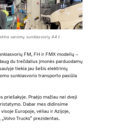
lektra varomų sunkiasvorių 44 t
sunkiasvorių FM, FH ir FMX modelių –
aždaug du trečdalius įmonės parduodamų
aulyje tiekia jau šešis elektrinių
romo sunkiasvorio transporto pasiūla
 priešakyje. Praėjo mažiau nei dveji
pristatymo. Dabar mes didinsime
isoje Europoje, vėliau ir Azijoje,
, „Volvo Trucks“ prezidentas.