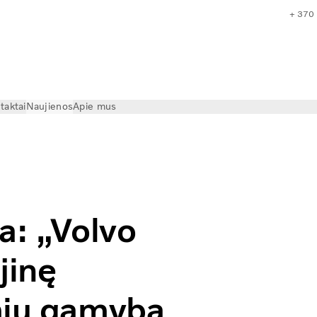
+ 370
taktai
Naujienos
Apie mus
Volvo Trucks“ pradeda serijinę elektrinių sunkvežimių gamybą
a: „Volvo
jinę
mių gamybą