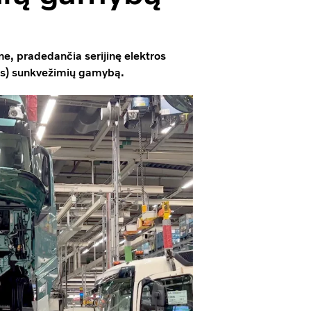
ne, pradedančia serijinę elektros
sės) sunkvežimių gamybą.