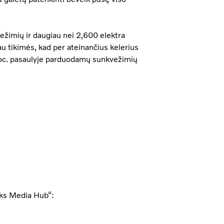
ežimių ir daugiau nei 2,600 elektra
iau tikimės, kad per ateinančius kelerius
roc. pasaulyje parduodamų sunkvežimių
cks Media Hub“: