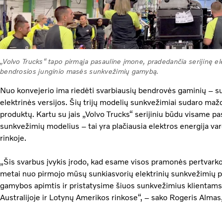
„Volvo Trucks“ tapo pirmąja pasauline įmone, pradedančia serijinę e
bendrosios junginio masės sunkvežimių gamybą.
Nuo konvejerio ima riedėti svarbiausių bendrovės gaminių – 
elektrinės versijos. Šių trijų modelių sunkvežimiai sudaro m
produktų. Kartu su jais „Volvo Trucks“ serijiniu būdu visame pas
sunkvežimių modelius – tai yra plačiausia elektros energija va
rinkoje.
„Šis svarbus įvykis įrodo, kad esame visos pramonės pertvarkos
metai nuo pirmojo mūsų sunkiasvorių elektrinių sunkvežimių 
gamybos apimtis ir pristatysime šiuos sunkvežimius klientams v
Australijoje ir Lotynų Amerikos rinkose“, – sako Rogeris Almas