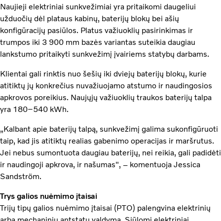
Naujieji elektriniai sunkvežimiai yra pritaikomi daugeliui
užduočių dėl plataus kabinų, baterijų blokų bei ašių
konfigūracijų pasiūlos. Platus važiuoklių pasirinkimas ir
trumpos iki 3 900 mm bazės variantas suteikia daugiau
lankstumo pritaikyti sunkvežimį įvairiems statybų darbams.
Klientai gali rinktis nuo šešių iki dviejų baterijų blokų, kurie
atitiktų jų konkrečius nuvažiuojamo atstumo ir naudingosios
apkrovos poreikius. Naujųjų važiuoklių traukos baterijų talpa
yra 180–540 kWh.
„Kalbant apie baterijų talpą, sunkvežimį galima sukonfigūruoti
taip, kad jis atitiktų realias gabenimo operacijas ir maršrutus.
Jei nebus sumontuota daugiau baterijų, nei reikia, gali padidėti
ir naudingoji apkrova, ir našumas", – komentuoja Jessica
Sandström.
Trys galios nuėmimo įtaisai
Trijų tipų galios nuėmimo įtaisai (PTO) palengvina elektrinių
arba mechaninių antstatų valdymą. Siūlomi elektriniai,