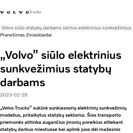
Trucks
Volvo siūlo statybų darbams skirtus elektrinius sunkvežimius
+ 370 610 19991
Volvo Trucks parduotuvė
Prisijungti
Lietuva
Pranešimas žiniasklaidai
Transporto sprendimai
„Volvo” siūlo elektrinius
Sunkvežimiai
sunkvežimius statybų
Paslaugos
Volvo Truck Builder
darbams
Kontaktai
Naujienos
2023-02-28
Apie mus
„Volvo Trucks” sukūrė sunkiasvorių elektrinių sunkvežimių
modelius, pritaikytus statybų sektoriui. Šios transporto
priemonės atitinka augančius įmonių poreikius atliekant
statybų darbus miestuose bei aplink juos dėl mažesnio