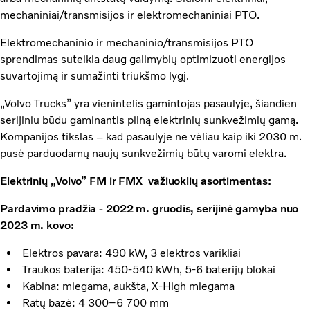
mechaniniai/transmisijos ir elektromechaniniai PTO.
Elektromechaninio ir mechaninio/transmisijos PTO
sprendimas suteikia daug galimybių optimizuoti energijos
suvartojimą ir sumažinti triukšmo lygį.
„Volvo Trucks” yra vienintelis gamintojas pasaulyje, šiandien
serijiniu būdu gaminantis pilną elektrinių sunkvežimių gamą.
Kompanijos tikslas – kad pasaulyje ne vėliau kaip iki 2030 m.
pusė parduodamų naujų sunkvežimių būtų varomi elektra.
Elektrinių „Volvo” FM ir FMX važiuoklių asortimentas:
Pardavimo pradžia - 2022 m. gruodis, serijinė gamyba nuo
2023 m. kovo:
Elektros pavara: 490 kW, 3 elektros varikliai
Traukos baterija: 450-540 kWh, 5-6 baterijų blokai
Kabina: miegama, aukšta, X-High miegama
Ratų bazė: 4 300–6 700 mm