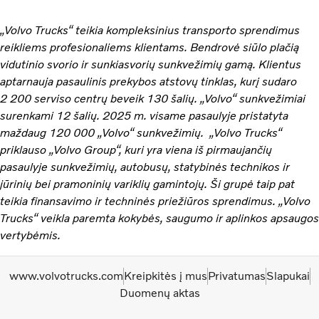
„Volvo Trucks“ teikia kompleksinius transporto sprendimus
reikliems profesionaliems klientams. Bendrovė siūlo plačią
vidutinio svorio ir sunkiasvorių sunkvežimių gamą. Klientus
aptarnauja pasaulinis prekybos atstovų tinklas, kurį sudaro
2 200 serviso centrų beveik 130 šalių. „Volvo“ sunkvežimiai
surenkami 12 šalių. 2025 m. visame pasaulyje pristatyta
maždaug 120 000 „Volvo“ sunkvežimių. „Volvo Trucks“
priklauso „Volvo Group“, kuri yra viena iš pirmaujančių
pasaulyje sunkvežimių, autobusų, statybinės technikos ir
jūrinių bei pramoninių variklių gamintojų. Ši grupė taip pat
teikia finansavimo ir techninės priežiūros sprendimus. „Volvo
Trucks“ veikla paremta kokybės, saugumo ir aplinkos apsaugos
vertybėmis.
www.volvotrucks.com
Kreipkitės į mus
Privatumas
Slapukai
Duomenų aktas