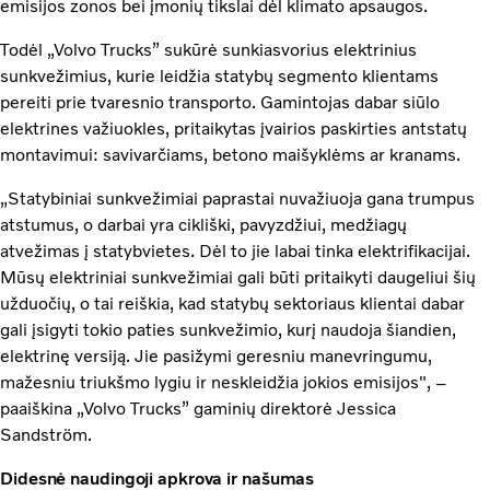
emisijos zonos bei įmonių tikslai dėl klimato apsaugos.
Todėl „Volvo Trucks” sukūrė sunkiasvorius elektrinius
sunkvežimius, kurie leidžia statybų segmento klientams
pereiti prie tvaresnio transporto. Gamintojas dabar siūlo
elektrines važiuokles, pritaikytas įvairios paskirties antstatų
montavimui: savivarčiams, betono maišyklėms ar kranams.
„Statybiniai sunkvežimiai paprastai nuvažiuoja gana trumpus
atstumus, o darbai yra cikliški, pavyzdžiui, medžiagų
atvežimas į statybvietes. Dėl to jie labai tinka elektrifikacijai.
Mūsų elektriniai sunkvežimiai gali būti pritaikyti daugeliui šių
užduočių, o tai reiškia, kad statybų sektoriaus klientai dabar
gali įsigyti tokio paties sunkvežimio, kurį naudoja šiandien,
elektrinę versiją. Jie pasižymi geresniu manevringumu,
mažesniu triukšmo lygiu ir neskleidžia jokios emisijos", –
paaiškina „Volvo Trucks” gaminių direktorė Jessica
Sandström.
Didesnė naudingoji apkrova ir našumas