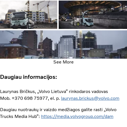
See More
Daugiau informacijos:
Laurynas Bričkus, „Volvo Lietuva“ rinkodaros vadovas
Mob. +370 698 75977, el. p.
laurynas.brickus@volvo.com
Daugiau nuotraukų ir vaizdo medžiagos galite rasti „Volvo
Trucks Media Hub“:
https://media.volvogroup.com/dam