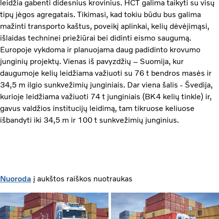
leidžia gabenti didesnius krovinius. HCT galima taikyti su visų
tipų jėgos agregatais. Tikimasi, kad tokiu būdu bus galima
mažinti transporto kaštus, poveikį aplinkai, kelių dėvėjimąsi,
išlaidas techninei priežiūrai bei didinti eismo saugumą.
Europoje vykdoma ir planuojama daug padidinto krovumo
junginių projektų. Vienas iš pavyzdžių – Suomija, kur
daugumoje kelių leidžiama važiuoti su 76 t bendros masės ir
34,5 m ilgio sunkvežimių junginiais. Dar viena šalis - Švedija,
kurioje leidžiama važiuoti 74 t junginiais (BK4 kelių tinkle) ir,
gavus valdžios institucijų leidimą, tam tikruose keliuose
išbandyti iki 34,5 m ir 100 t sunkvežimių junginius.
Nuoroda
į aukštos raiškos nuotraukas