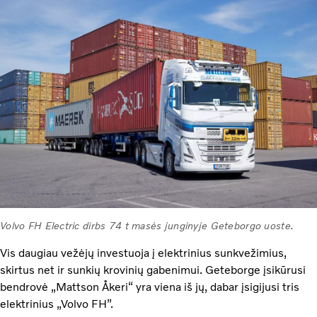
Volvo FH Electric dirbs 74 t masės junginyje Geteborgo uoste.
Vis daugiau vežėjų investuoja į elektrinius sunkvežimius,
skirtus net ir sunkių krovinių gabenimui. Geteborge įsikūrusi
bendrovė „Mattson Åkeri“ yra viena iš jų, dabar įsigijusi tris
elektrinius „Volvo FH”.