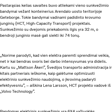
Pastarąsias kelias savaites buvo atliekami vieno sunkvežimio
bandymai vežant konteinerius Arendalo uosto teritorijoje
Geteborge. Tokie bandymai vadinami padidinto krovumo
junginių (HCT, High-Capacity Transport) projektais.
Sunkvežimio su dvejomis priekabomis ilgis yra 32 m, o
bendroji junginio masė gali siekti iki 74 tonų.
„Norime parodyti, kad vien elektra paremti sprendimai veikia,
net ir kai bendras svoris bei darbo intensyvumas yra didelis.
Kartu su „Mattson Åkeri“, Švedijos transporto administracija ir
kitais partneriais ieškome, kaip galėtume optimizuoti
elektrinio sunkvežimio naudojimą, o įkrovimą padaryti
efektyvesniu“, – aiškina Lena Larsson, HCT projekto vadovė iš
„Volvo Technology“.
Bandomas elektrinis sunkvežimis yra 6X4 važiuoklės