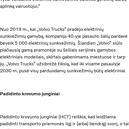
aplinką vairuotojui.“
Nuo 2019 m., kai „Volvo Trucks“ pradėjo elektrinių
sunkvežimių gamybą, kompanija 40-yje pasaulio šalių pardavė
beveik 5 000 elektrinių sunkvežimių. Šiandien „Volvo“ siūlo
plačiausią gamą pramonėje su šešiais serijinės gamybos
elektriniais modeliais, skirtais gabenimams miestuose ir tarp
jų. „Volvo Trucks“ užsibrėžė tikslą, kad iki visame pasaulyje
2030 m. pusė visų parduodamų sunkvežimių būtų elektriniai.
Padidinto krovumo junginiai
Padidinto krovumo junginiai (HCT) reiškia, kad leidžiama
padidinti transporto priemonės ilgį ir (arba) bendrąjį svorį, o tai