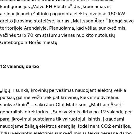
konfigūracijos „Volvo FH Electric”. Jis įkraunamas iš
atsinaujinančių šaltinių pagaminta elektra dvejose 180 kW
greito įkrovimo stotelėse, kurias „Mattsson Åkeri“ įrengė savo
teritorijoje Arendalyje. Planuojama, kad vėliau sunkvežimis
važinės tarp 70 km atstumu vienas nuo kito nutolusių
Geteborgo ir Borås miestų.
12 valandų darbo
„Ilgų ir sunkių krovinių pervežimas naudojant elektrą veikia
puikiai, galime vežti tiek pat krovinių, kiek ir su dyzeliniu
sunkvežimiu“, – sako Jan-Olof Mattsson, „Mattson Åkeri“
generalinis direktorius. „Sunkvežimis dirba po 12 valandų per
parą, įkrovimui sustojama tik vairuotojui ilsintis. Įkraudami
naudojame žaliąją elektros energiją, todėl nėra CO2 emisijos.
Tyliai veikiantis elektrinis sunkvežimis suteikia geresnę darbo