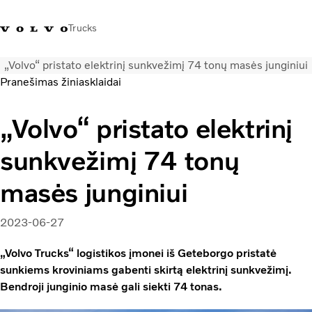
Trucks
„Volvo“ pristato elektrinį sunkvežimį 74 tonų masės junginiui
+ 370 610 19991
Volvo Trucks parduotuvė
Prisijungti
Lietuva
Pranešimas žiniasklaidai
Transporto sprendimai
„Volvo“ pristato elektrinį
Sunkvežimiai
sunkvežimį 74 tonų
Paslaugos
Volvo Truck Builder
masės junginiui
Kontaktai
Naujienos
2023-06-27
Apie mus
„Volvo Trucks“ logistikos įmonei iš Geteborgo pristatė
sunkiems kroviniams gabenti skirtą elektrinį sunkvežimį.
Bendroji junginio masė gali siekti 74 tonas.