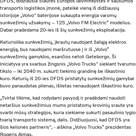
DFDS, didžiausia Šiaurės Europos laivininkystės ir sausumos
transporto logistikos įmonė, pateikė vieną iš didžiausių
istorijoje „Volvo" baterijose sukaupta energija varomų
sunkvežimių užsakymų – 125 „Volvo FM Electric” modelius.
Dabar pradedama 20-ies iš šių sunkvežimių eksploatacija.
Keturiolika sunkvežimių, įkrautų naudojant žaliąją elektros
energiją, bus naudojami maršrutuose į ir iš „Volvo”
sunkvežimių gamyklos, esančios netoli Geteborgo. Ši
iniciatyva yra svarbus žingsnis „Volvo Trucks" siekiant tvarumo
tikslo – iki 2040 m. sukurti tiekimo grandinę be iškastinio
kuro. Keturių iš 20-ies DFDS pristatytų sunkvežimių gamybai
buvo panaudotas plienas, išlietas nenaudojant iškastinio kuro.
„Tvirtai tikime, kad rodydami pavyzdį ir pradėdami naudoti
netaršius sunkvežimius mums pristatomų krovinių sraute yra
svarbi mūsų strategijos, kuria siekiame sukurti pasaulinio lygio
tvarią transporto sistemą, dalis. Didžiuojuosi, kad DFDS yra
šios kelionės partneris", - aiškina „Volvo Trucks” prezidentas
Rogeris Almas.