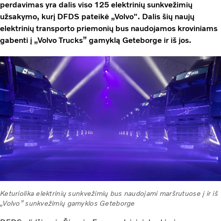
perdavimas yra dalis viso 125 elektrinių sunkvežimių
užsakymo, kurį DFDS pateikė „Volvo". Dalis šių naujų
elektrinių transporto priemonių bus naudojamos kroviniams
gabenti į „Volvo Trucks” gamyklą Geteborge ir iš jos.
Keturiolika elektrinių sunkvežimių bus naudojami maršrutuose į ir iš
„Volvo” sunkvežimių gamyklos Geteborge