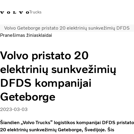
Trucks
Volvo Geteborge pristato 20 elektrinių sunkvežimių DFDS
+ 370 610 19991
Volvo Trucks parduotuvė
Prisijungti
Lietuva
Pranešimas žiniasklaidai
Transporto sprendimai
Volvo pristato 20
Sunkvežimiai
elektrinių sunkvežimių
Paslaugos
Volvo Truck Builder
DFDS kompanijai
Kontaktai
Naujienos
Geteborge
Apie mus
2023-03-03
Šiandien „Volvo Trucks” logistikos kompanijai DFDS pristato
20 elektrinių sunkvežimių Geteborge, Švedijoje. Šis