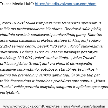
Trucks Media Hub“:
https://media.volvogroup.com/dam
„Volvo Trucks“ teikia kompleksinius transporto sprendimus
reikliems profesionaliems klientams. Bendrovė siūlo plačią
vidutinio svorio ir sunkiasvorių sunkvežimių gamą. Klientus
aptarnauja pasaulinis prekybos atstovų tinklas, kurį sudaro
2 200 serviso centrų beveik 130 šalių. „Volvo“ sunkvežimiai
surenkami 12 šalių. 2025 m. visame pasaulyje pristatyta
maždaug 120 000 „Volvo“ sunkvežimių. „Volvo Trucks“
priklauso „Volvo Group“, kuri yra viena iš pirmaujančių
pasaulyje sunkvežimių, autobusų, statybinės technikos ir
jūrinių bei pramoninių variklių gamintojų. Ši grupė taip pat
teikia finansavimo ir techninės priežiūros sprendimus. „Volvo
Trucks“ veikla paremta kokybės, saugumo ir aplinkos apsaugos
vertybėmis.
www.volvotrucks.com
Kreipkitės į mus
Privatumas
Slapukai