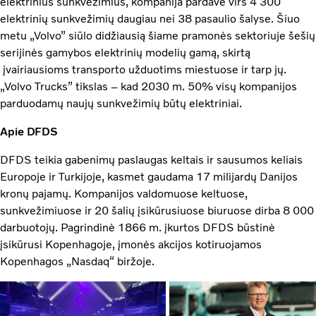
elektrinius sunkvežimius, kompanija pardavė virš 4 300
elektrinių sunkvežimių daugiau nei 38 pasaulio šalyse. Šiuo
metu „Volvo” siūlo didžiausią šiame pramonės sektoriuje šešių
serijinės gamybos elektrinių modelių gamą, skirtą
įvairiausioms transporto užduotims miestuose ir tarp jų.
„Volvo Trucks” tikslas – kad 2030 m. 50% visų kompanijos
parduodamų naujų sunkvežimių būtų elektriniai.
Apie DFDS
DFDS teikia gabenimų paslaugas keltais ir sausumos keliais
Europoje ir Turkijoje, kasmet gaudama 17 milijardų Danijos
kronų pajamų. Kompanijos valdomuose keltuose,
sunkvežimiuose ir 20 šalių įsikūrusiuose biuruose dirba 8 000
darbuotojų. Pagrindinė 1866 m. įkurtos DFDS būstinė
įsikūrusi Kopenhagoje, įmonės akcijos kotiruojamos
Kopenhagos „Nasdaq“ biržoje.