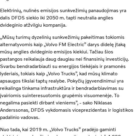
Elektrinių, nulinės emisijos sunkvežimių panaudojimas yra
dalis DFDS siekio iki 2050 m. tapti neutralia anglies
dvideginio atžvilgiu kompanija.
„Mūsų turimų dyzelinių sunkvežimių pakeitimas tokiomis
alternatyvomis kaip „Volvo FM Electric” darys didelę įtaką
mūsų anglies dvideginio emisijos kiekiui. Tačiau šios
pastangos reikalauja daug daugiau nei finansinių investicijų.
Svarbu bendradarbiauti su energijos tiekėjais ir pramonės
lyderiais, tokiais kaip „Volvo Trucks”, kad mūsų klimato
apsaugos tikslai taptų realybe. Pokyčių įgyvendinimui yra
reikalinga tinkama infrastruktūra ir bendradarbiavimas su
įvairiomis suinteresuotomis grupėmis visuomenėje. To
negalima pasiekti dirbant vieniems”, - sako Niklasas
Anderssonas, DFDS vykdomasis viceprezidentas ir logistikos
padalinio vadovas.
Nuo tada, kai 2019 m. „Volvo Trucks” pradėjo gaminti