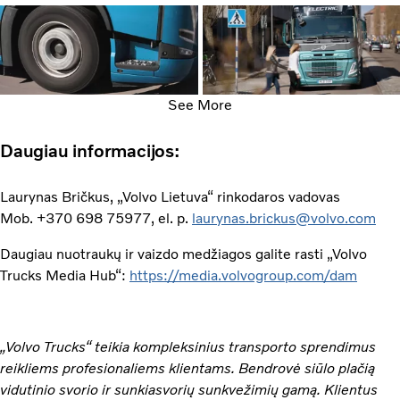
See More
Daugiau informacijos:
Laurynas Bričkus, „Volvo Lietuva“ rinkodaros vadovas
Mob. +370 698 75977, el. p.
laurynas.brickus@volvo.com
Daugiau nuotraukų ir vaizdo medžiagos galite rasti „Volvo
Trucks Media Hub“:
https://media.volvogroup.com/dam
„Volvo Trucks“ teikia kompleksinius transporto sprendimus
reikliems profesionaliems klientams. Bendrovė siūlo plačią
vidutinio svorio ir sunkiasvorių sunkvežimių gamą. Klientus