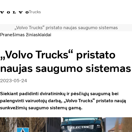
Trucks
„Volvo Trucks“ pristato naujas saugumo sistemas
+ 370 610 19991
Volvo Trucks parduotuvė
Prisijungti
Lietuva
Pranešimas žiniasklaidai
Transporto sprendimai
„Volvo Trucks“ pristato
Sunkvežimiai
naujas saugumo sistemas
Paslaugos
Volvo Truck Builder
Kontaktai
2023-05-24
Naujienos
Siekiant padidinti dviratininkų ir pėsčiųjų saugumą bei
Apie mus
palengvinti vairuotojų darbą, „Volvo Trucks“ pristato naują
sunkvežimių saugumo sistemų gamą.