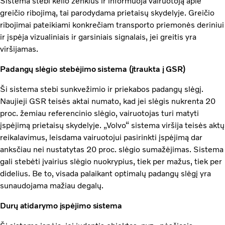
Sistema stebi kelio ženklus ir informuoja vairuotoją apie
greičio ribojimą, tai parodydama prietaisų skydelyje. Greičio
ribojimai pateikiami konkrečiam transporto priemonės deriniui
ir įspėja vizualiniais ir garsiniais signalais, jei greitis yra
viršijamas.
Padangų slėgio stebėjimo sistema (įtraukta į GSR)
Ši sistema stebi sunkvežimio ir priekabos padangų slėgį.
Naujieji GSR teisės aktai numato, kad jei slėgis nukrenta 20
proc. žemiau referencinio slėgio, vairuotojas turi matyti
įspėjimą prietaisų skydelyje. „Volvo“ sistema viršija teisės aktų
reikalavimus, leisdama vairuotojui pasirinkti įspėjimą dar
anksčiau nei nustatytas 20 proc. slėgio sumažėjimas. Sistema
gali stebėti įvairius slėgio nuokrypius, tiek per mažus, tiek per
didelius. Be to, visada palaikant optimalų padangų slėgį yra
sunaudojama mažiau degalų.
Durų atidarymo įspėjimo sistema