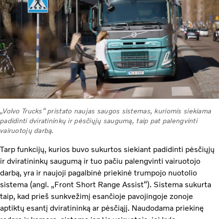
„Volvo Trucks“ pristato naujas saugos sistemas, kuriomis siekiama
padidinti dviratininkų ir pėsčiųjų saugumą, taip pat palengvinti
vairuotojų darbą.
Tarp funkcijų, kurios buvo sukurtos siekiant padidinti pėsčiųjų
ir dviratininkų saugumą ir tuo pačiu palengvinti vairuotojo
darbą, yra ir naujoji pagalbinė priekinė trumpojo nuotolio
sistema (angl. „Front Short Range Assist“). Sistema sukurta
taip, kad prieš sunkvežimį esančioje pavojingoje zonoje
aptiktų esantį dviratininką ar pėsčiąjį. Naudodama priekinę