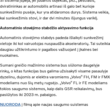
Ši sistema įspėja, jei judantis objektas, pvz., pėsčiasis,
dviratininkas ar automobilis artinasi iš galo bet kurioje
sunkvežimio pusėje, kur yra atidaromos durys. Sistema veikia,
kai sunkvežimis stovi, ir dar dvi minutes išjungus variklį.
Automatinio stovėjimo stabdžio aktyvavimo funkcija
Automatinis stovėjimo stabdys padeda išlaikyti sunkvežimį
vietoje iki kol vairuotojas nuspaudžia akseleratorių. Tai suteikia
daugiau užtikrintumo ir pagalbos važiuojant į įkalnes bei
nuokalnes.
Sumani greičio mažinimo sistema bus siūloma daugelyje
rinkų, o kitas funkcijas bus galima užsisakyti visame pasaulyje
dyzelinu, dujomis ar elektra varomiems „Volvo“ FH, FM ir FMX
modeliams nuo šių metų rugsėjo. „Volvo“ FL ir FE modeliams
tokios saugumo sistemos, kaip dalis GSR reikalavimų, bus
pasiūlytos iki 2023 m. pabaigos.
NUORODA
į filmą apie naujas saugumo suistemas