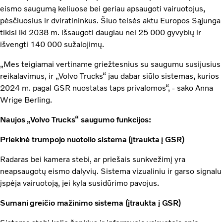
eismo saugumą keliuose bei geriau apsaugoti vairuotojus,
pėsčiuosius ir dviratininkus. Šiuo teisės aktu Europos Sąjunga
tikisi iki 2038 m. išsaugoti daugiau nei 25 000 gyvybių ir
išvengti 140 000 sužalojimų.
„Mes teigiamai vertiname griežtesnius su saugumu susijusius
reikalavimus, ir „Volvo Trucks“ jau dabar siūlo sistemas, kurios
2024 m. pagal GSR nuostatas taps privalomos“, - sako Anna
Wrige Berling.
Naujos „Volvo Trucks“ saugumo funkcijos:
Priekinė trumpojo nuotolio sistema (įtraukta į GSR)
Radaras bei kamera stebi, ar priešais sunkvežimį yra
neapsaugotų eismo dalyvių. Sistema vizualiniu ir garso signalu
įspėja vairuotoją, jei kyla susidūrimo pavojus.
Sumani greičio mažinimo sistema (įtraukta į GSR)