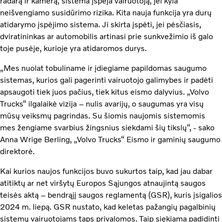
radarą ir kamerą, sistema įspėja vairuotoją, jei kyla
neišvengiamo susidūrimo rizika. Kita nauja funkcija yra durų
atidarymo įspėjimo sistema. Ji skirta įspėti, jei pėsčiasis,
dviratininkas ar automobilis artinasi prie sunkvežimio iš galo
toje pusėje, kurioje yra atidaromos durys.
„Mes nuolat tobuliname ir įdiegiame papildomas saugumo
sistemas, kurios gali pagerinti vairuotojo galimybes ir padėti
apsaugoti tiek juos pačius, tiek kitus eismo dalyvius. „Volvo
Trucks“ ilgalaikė vizija – nulis avarijų, o saugumas yra visų
mūsų veiksmų pagrindas. Su šiomis naujomis sistemomis
mes žengiame svarbius žingsnius siekdami šių tikslų“, - sako
Anna Wrige Berling, „Volvo Trucks“ Eismo ir gaminių saugumo
direktorė.
Kai kurios naujos funkcijos buvo sukurtos taip, kad jau dabar
atitiktų ar net viršytų Europos Sąjungos atnaujintą saugos
teisės aktą – bendrąjį saugos reglamentą (GSR), kuris įsigalios
2024 m. liepą. GSR nustato, kad keletas pažangių pagalbinių
sistemų vairuotojams taps privalomos. Taip siekiama padidinti