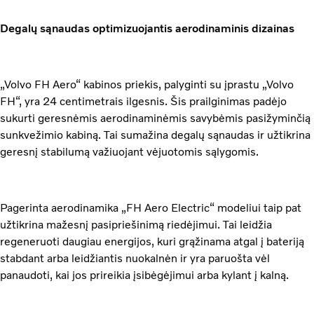
Degalų sąnaudas optimizuojantis aerodinaminis dizainas
„Volvo FH Aero“ kabinos priekis, palyginti su įprastu „Volvo
FH“, yra 24 centimetrais ilgesnis. Šis prailginimas padėjo
sukurti geresnėmis aerodinaminėmis savybėmis pasižyminčią
sunkvežimio kabiną. Tai sumažina degalų sąnaudas ir užtikrina
geresnį stabilumą važiuojant vėjuotomis sąlygomis.
Pagerinta aerodinamika „FH Aero Electric“ modeliui taip pat
užtikrina mažesnį pasipriešinimą riedėjimui. Tai leidžia
regeneruoti daugiau energijos, kuri grąžinama atgal į bateriją
stabdant arba leidžiantis nuokalnėn ir yra paruošta vėl
panaudoti, kai jos prireikia įsibėgėjimui arba kylant į kalną.