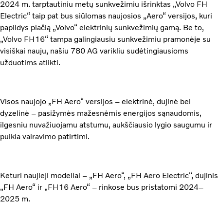
2024 m. tarptautiniu metų sunkvežimiu išrinktas „Volvo FH
Electric“ taip pat bus siūlomas naujosios „Aero“ versijos, kuri
papildys plačią „Volvo“ elektrinių sunkvežimių gamą. Be to,
„Volvo FH16“ tampa galingiausiu sunkvežimiu pramonėje su
visiškai nauju, našiu 780 AG varikliu sudėtingiausioms
užduotims atlikti.
Visos naujojo „FH Aero“ versijos – elektrinė, dujinė bei
dyzelinė – pasižymės mažesnėmis energijos sąnaudomis,
ilgesniu nuvažiuojamu atstumu, aukščiausio lygio saugumu ir
puikia vairavimo patirtimi.
Keturi naujieji modeliai – „FH Aero“, „FH Aero Electric“, dujinis
„FH Aero“ ir „FH16 Aero“ – rinkose bus pristatomi 2024–
2025 m.