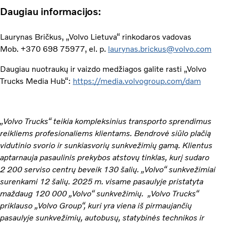
Daugiau informacijos:
Laurynas Bričkus, „Volvo Lietuva“ rinkodaros vadovas
Mob. +370 698 75977, el. p.
laurynas.brickus@volvo.com
Daugiau nuotraukų ir vaizdo medžiagos galite rasti „Volvo
Trucks Media Hub“:
https://media.volvogroup.com/dam
„Volvo Trucks“ teikia kompleksinius transporto sprendimus
reikliems profesionaliems klientams. Bendrovė siūlo plačią
vidutinio svorio ir sunkiasvorių sunkvežimių gamą. Klientus
aptarnauja pasaulinis prekybos atstovų tinklas, kurį sudaro
2 200 serviso centrų beveik 130 šalių. „Volvo“ sunkvežimiai
surenkami 12 šalių. 2025 m. visame pasaulyje pristatyta
maždaug 120 000 „Volvo“ sunkvežimių. „Volvo Trucks“
priklauso „Volvo Group“, kuri yra viena iš pirmaujančių
pasaulyje sunkvežimių, autobusų, statybinės technikos ir