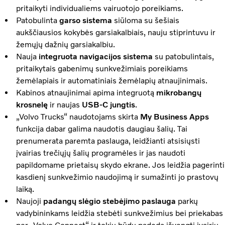
pritaikyti individualiems vairuotojo poreikiams.
Patobulinta
garso sistema
siūloma su šešiais
aukščiausios kokybės garsiakalbiais, nauju stiprintuvu ir
žemųjų dažnių garsiakalbiu.
Nauja
integruota navigacijos sistema
su patobulintais,
pritaikytais gabenimų sunkvežimiais poreikiams
žemėlapiais ir automatiniais žemėlapių atnaujinimais.
Kabinos atnaujinimai apima integruotą
mikrobangų
krosnelę
ir naujas
USB-C jungtis
.
„Volvo Trucks“ naudotojams skirta
My Business Apps
funkcija dabar galima naudotis daugiau šalių. Tai
prenumerata paremta paslauga, leidžianti atsisiųsti
įvairias trečiųjų šalių programėles ir jas naudoti
papildomame prietaisų skydo ekrane. Jos leidžia pagerinti
kasdienį sunkvežimio naudojimą ir sumažinti jo prastovų
laiką.
Naujoji
padangų slėgio stebėjimo paslauga
parkų
vadybininkams leidžia stebėti sunkvežimius bei priekabas