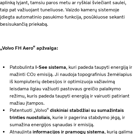
aplinką lyjant, tamsiu paros metu ar ryškiai šviečiant saulei,
taip pat važiuojant tuneliuose. Vaizdo kamerų sistemoje
įdiegta automatinio pasukimo funkcija, posūkiuose sekanti
besisukančią priekabą.
„Volvo FH Aero“ apžvalga:
Patobulinta
I-See sistema
, kuri padeda taupyti energiją ir
mažinti CO
emisiją. Ji naudoja topografinius žemėlapius
2
iš kompiuterių debesijos ir optimizuoja važiavimą
leisdama ilgiau važiuoti pastovaus greičio palaikymo
režimu, kuris padeda taupyti energiją ir vairuoti patiriant
mažiau įtampos.
Patentuoti „Volvo“
diskiniai stabdžiai su sumažintais
trinties nuostoliais
, kurie ir pagerina stabdymo jėgą, ir
sumažina energijos sąnaudas ir emisiją.
Atnaujinta
informacijos ir pramogų sistema
, kurią galima