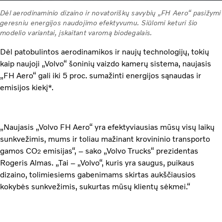
Dėl aerodinaminio dizaino ir novatoriškų savybių „FH Aero“ pasižymi
geresniu energijos naudojimo efektyvumu. Siūlomi keturi šio
modelio variantai, įskaitant varomą biodegalais.
Dėl patobulintos aerodinamikos ir naujų technologijų, tokių
kaip naujoji „Volvo“ šoninių vaizdo kamerų sistema, naujasis
„FH Aero“ gali iki 5 proc. sumažinti energijos sąnaudas ir
emisijos kiekį*.
„Naujasis „Volvo FH Aero“ yra efektyviausias mūsų visų laikų
sunkvežimis, mums ir toliau mažinant krovininio transporto
gamos CO
emisijas“, – sako „Volvo Trucks“ prezidentas
2
Rogeris Almas. „Tai – „Volvo“, kuris yra saugus, puikaus
dizaino, tolimiesiems gabenimams skirtas aukščiausios
kokybės sunkvežimis, sukurtas mūsų klientų sėkmei.“