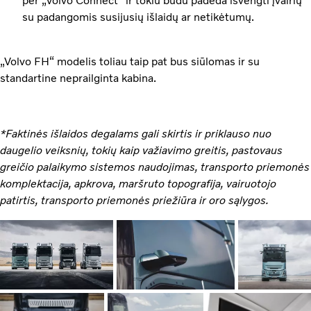
per „Volvo Connect“ ir tokiu būdu padeda išvengti įvairių
su padangomis susijusių išlaidų ar netikėtumų.
„Volvo FH“ modelis toliau taip pat bus siūlomas ir su
standartine neprailginta kabina.
*Faktinės išlaidos degalams gali skirtis ir priklauso nuo
daugelio veiksnių, tokių kaip važiavimo greitis, pastovaus
greičio palaikymo sistemos naudojimas, transporto priemonės
komplektacija, apkrova, maršruto topografija, vairuotojo
patirtis, transporto priemonės priežiūra ir oro sąlygos.