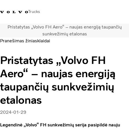
Trucks
Pristatytas „Volvo FH Aero“ – naujas energiją taupančių
+ 370 610 19991
Volvo Trucks parduotuvė
Prisijungti
Lietuva
sunkvežimių etalonas
Pranešimas žiniasklaidai
Transporto sprendimai
Pristatytas „Volvo FH
Sunkvežimiai
Paslaugos
Aero“ – naujas energiją
Volvo Truck Builder
Kontaktai
taupančių sunkvežimių
Naujienos
Apie mus
etalonas
2024-01-29
Legendinė „Volvo“ FH sunkvežimių serija pasipildė nauju