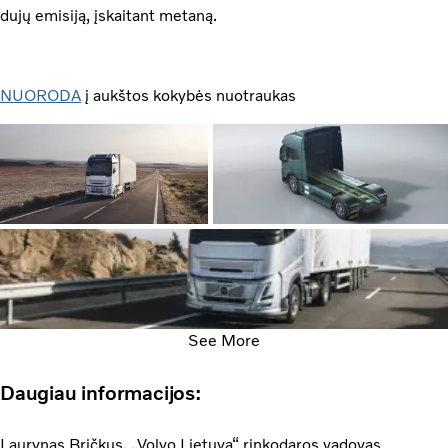
dujų emisiją, įskaitant metaną.
NUORODA
į aukštos kokybės nuotraukas
See More
Daugiau informacijos:
Laurynas Bričkus, „Volvo Lietuva“ rinkodaros vadovas