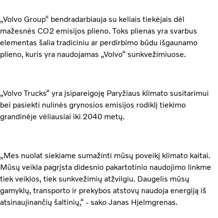
„Volvo Group“ bendradarbiauja su keliais tiekėjais dėl
mažesnės CO2 emisijos plieno. Toks plienas yra svarbus
elementas šalia tradiciniu ar perdirbimo būdu išgaunamo
plieno, kuris yra naudojamas „Volvo“ sunkvežimiuose.
„Volvo Trucks“ yra įsipareigoję Paryžiaus klimato susitarimui
bei pasiekti nulinės grynosios emisijos rodiklį tiekimo
grandinėje vėliausiai iki 2040 metų.
„Mes nuolat siekiame sumažinti mūsų poveikį klimato kaitai.
Mūsų veikla pagrįsta didesnio pakartotinio naudojimo linkme
tiek veiklos, tiek sunkvežimių atžvilgiu. Daugelis mūsų
gamyklų, transporto ir prekybos atstovų naudoja energiją iš
atsinaujinančių šaltinių,“ - sako Janas Hjelmgrenas.