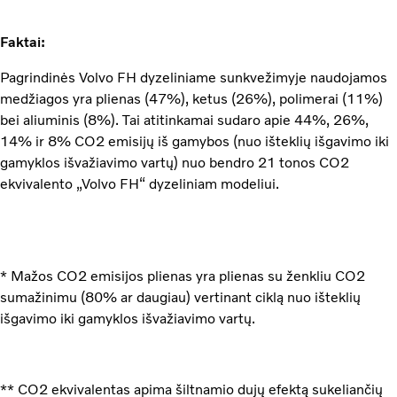
Faktai:
Pagrindinės Volvo FH dyzeliniame sunkvežimyje naudojamos
medžiagos yra plienas (47%), ketus (26%), polimerai (11%)
bei aliuminis (8%). Tai atitinkamai sudaro apie 44%, 26%,
14% ir 8% CO2 emisijų iš gamybos (nuo išteklių išgavimo iki
gamyklos išvažiavimo vartų) nuo bendro 21 tonos CO2
ekvivalento „Volvo FH“ dyzeliniam modeliui.
* Mažos CO2 emisijos plienas yra plienas su ženkliu CO2
sumažinimu (80% ar daugiau) vertinant ciklą nuo išteklių
išgavimo iki gamyklos išvažiavimo vartų.
** CO2 ekvivalentas apima šiltnamio dujų efektą sukeliančių