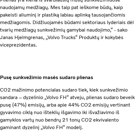
naudojamų medžiagų. Mes taip pat ieškome būdų, kaip
pakeisti aliuminį ir plastiką labiau aplinką tausojančiomis
medžiagomis. Didžiuojamės būdami sektoriaus lyderiais dėl
tvarių medžiagų sunkvežimių gamybai naudojimo,“ - sako
Janas Hjelmgrenas, „Volvo Trucks“ Produktų ir kokybės
viceprezidentas.
Pusę sunkvežimio masės sudaro plienas
CO2 mažinimo potencialas sudaro tiek, kiek sunkvežimio
sandara – dyzelinio „Volvo FH“ atveju, plienas sudaro beveik
pusę (47%) emisijų, arba apie 44% CO2 emisijų vertinant
gyvavimo ciklą nuo išteklių išgavimo iki išvažiavimo iš
gamyklos vartų nuo bendrų 21 tonų CO2 ekvivalento
gaminant dyzelinį „Volvo FH“ modelį.