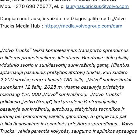
Mob. +370 698 75977, el. p.
laurynas.brickus@volvo.com
Daugiau nuotraukų ir vaizdo medžiagos galite rasti „Volvo
Trucks Media Hub“:
https://media.volvogroup.com/dam
„Volvo Trucks“ teikia kompleksinius transporto sprendimus
reikliems profesionaliems klientams. Bendrovė siūlo plačią
vidutinio svorio ir sunkiasvorių sunkvežimių gamą. Klientus
aptarnauja pasaulinis prekybos atstovų tinklas, kurį sudaro
2 200 serviso centrų beveik 130 šalių. „Volvo“ sunkvežimiai
surenkami 12 šalių. 2025 m. visame pasaulyje pristatyta
maždaug 120 000 „Volvo“ sunkvežimių. „Volvo Trucks“
priklauso „Volvo Group“, kuri yra viena iš pirmaujančių
pasaulyje sunkvežimių, autobusų, statybinės technikos ir
jūrinių bei pramoninių variklių gamintojų. Ši grupė taip pat
teikia finansavimo ir techninės priežiūros sprendimus. „Volvo
Trucks“ veikla paremta kokybės, saugumo ir aplinkos apsaugos