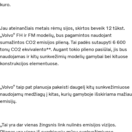
kuro.
Jau ateinančiais metais rėmų sijos, skirtos beveik 12 tūkst.
„Volvo“ FH ir FM modelių, bus pagamintos naudojant
sumažintos CO2 emisijos plieną. Tai padės sutaupyti 6 600
tonų CO2 ekvivalento**. Augant tokio plieno pasiūlai, jis bus
naudojamas ir kitų sunkvežimių modelių gamybai bei kituose
konstrukcijos elementuose.
„Volvo“ taip pat planuoja pakeisti daugelį kitų sunkvežimiuose
naudojamų medžiagų į kitas, kurių gamyboje išskiriama mažiau
emisijų.
„Tai yra dar vienas žingsnis link nulinės emisijos vizijos.
Plienas yra viena iš svarbiausių mūsų sunkvežimiuose