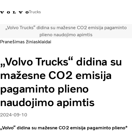
Trucks
„Volvo Trucks“ didina su mažesne CO2 emisija pagaminto
+ 370 610 19991
Volvo Trucks parduotuvė
Prisijungti
Lietuva
plieno naudojimo apimtis
Pranešimas žiniasklaidai
Transporto sprendimai
„Volvo Trucks“ didina su
Sunkvežimiai
Paslaugos
mažesne CO2 emisija
Volvo Truck Builder
Kontaktai
pagaminto plieno
Naujienos
Apie mus
naudojimo apimtis
2024-09-10
„Volvo“ didina su mažesne CO2 emisija pagaminto plieno*