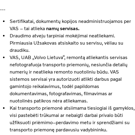
---
Sertifikatai, dokumentų kopijos neadministruojamos per
VAS – tai atlieka
namų servisas.
Draudimo atveju tarpiniai mokėjimai neatliekami.
Pirmiausia Užsakovas atsiskaito su servisu, vėliau su
draudiku.
VAS, UAB „Volvo Lietuva“, remontą atliekantis servisas
nefotografuoja transporto priemonių, nesiunčia detalių
numerių ir neatlieka remonto nuotoliniu būdu. VAS
sistemos servisai yra autorizuoti atlikti darbus pagal
gamintojo reikalavimus, todėl papildomas
dokumentavimas, fotografavimas, filmavimas ar
nuotolinės patikros nėra atliekamas.
Kai transporto priemonė atsiimama tiesiogiai iš gamyklos,
visi pastebėti trūkumai ar nebaigti darbai privalo būti
užfiksuoti priėmimo–perdavimo metu ir sprendžiami su
transporto priemonę pardavusiu vadybininku.