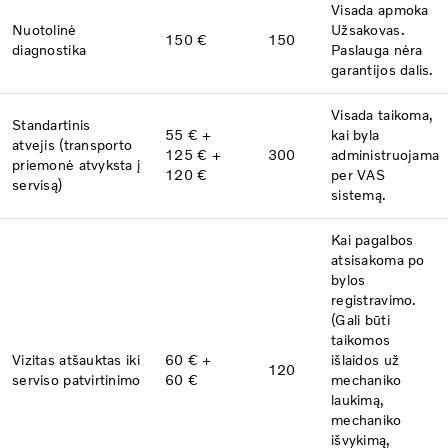
Visada apmoka
Nuotolinė
Užsakovas.
150 €
150
diagnostika
Paslauga nėra
garantijos dalis.
Visada taikoma,
Standartinis
55 € +
kai byla
atvejis
(transporto
125 € +
300
administruojama
priemonė atvyksta į
120 €
per VAS
servisą)
sistemą.
Kai pagalbos
atsisakoma po
bylos
registravimo.
(Gali būti
taikomos
Vizitas atšauktas iki
60 € +
išlaidos už
120
serviso
patvirtinimo
60 €
mechaniko
laukimą,
mechaniko
išvykimą,