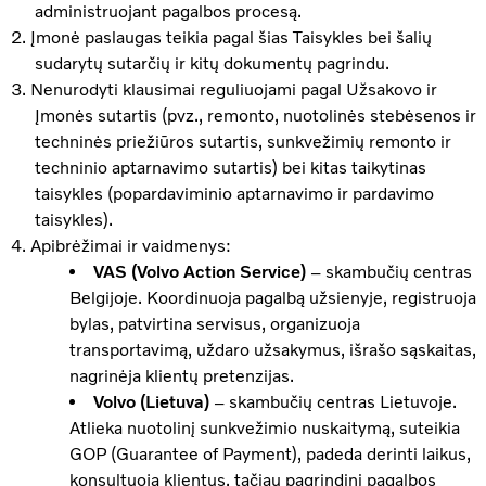
administruojant pagalbos procesą.
Įmonė paslaugas teikia pagal šias Taisykles bei šalių
sudarytų sutarčių ir kitų dokumentų pagrindu.
Nenurodyti klausimai reguliuojami pagal Užsakovo ir
Įmonės sutartis (pvz., remonto, nuotolinės stebėsenos ir
techninės priežiūros sutartis, sunkvežimių remonto ir
techninio aptarnavimo sutartis) bei kitas taikytinas
taisykles (popardaviminio aptarnavimo ir pardavimo
taisykles).
Apibrėžimai ir vaidmenys:
VAS (Volvo Action Service)
– skambučių centras
Belgijoje. Koordinuoja pagalbą užsienyje, registruoja
bylas, patvirtina servisus, organizuoja
transportavimą, uždaro užsakymus, išrašo sąskaitas,
nagrinėja klientų pretenzijas.
Volvo (Lietuva)
– skambučių centras Lietuvoje.
Atlieka nuotolinį sunkvežimio nuskaitymą, suteikia
GOP (Guarantee of Payment), padeda derinti laikus,
konsultuoja klientus, tačiau pagrindinį pagalbos