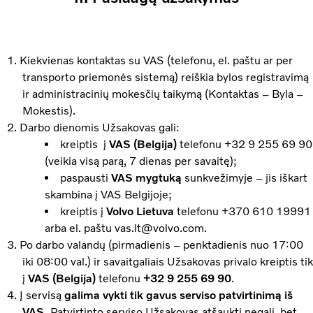
Kiekvienas kontaktas su VAS (telefonu, el. paštu ar per
transporto priemonės sistemą) reiškia bylos registravimą
ir administracinių mokesčių taikymą (Kontaktas – Byla –
Mokestis).
Darbo dienomis Užsakovas gali:
kreiptis į
VAS (Belgija)
telefonu +32 9 255 69 90
(veikia visą parą, 7 dienas per savaitę);
paspausti
VAS mygtuką
sunkvežimyje – jis iškart
skambina į VAS Belgijoje;
kreiptis į
Volvo Lietuva
telefonu +370 610 19991
arba el. paštu vas.lt@volvo.com.
Po darbo valandų (pirmadienis – penktadienis nuo 17:00
iki 08:00 val.) ir savaitgaliais Užsakovas privalo kreiptis tik
į
VAS (Belgija)
telefonu
+32 9 255 69 90
.
Į servisą
galima vykti tik gavus serviso patvirtinimą iš
VAS.
Patvirtinto serviso Užsakovas atšaukti negali, bet