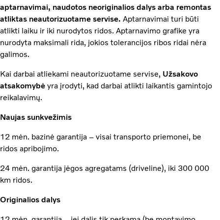
aptarnavimai, naudotos neoriginalios dalys arba remontas
atliktas neautorizuotame servise.
Aptarnavimai turi būti
atlikti laiku ir iki nurodytos ridos. Aptarnavimo grafike yra
nurodyta maksimali rida, jokios tolerancijos ribos ridai nėra
galimos.
Kai darbai atliekami neautorizuotame servise,
Užsakovo
atsakomybė
yra įrodyti, kad darbai atlikti laikantis gamintojo
reikalavimų.
Naujas sunkvežimis
12 mėn. bazinė garantija – visai transporto priemonei, be
ridos apribojimo.
24 mėn. garantija jėgos agregatams (driveline), iki 300 000
km ridos.
Originalios dalys
12 mėn. garantija – jei dalis tik perkama (be montavimo