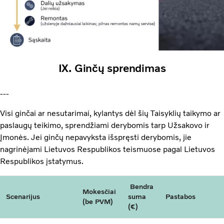
IX. Ginčų sprendimas
---
Visi ginčai ar nesutarimai, kylantys dėl šių Taisyklių taikymo ar
paslaugų teikimo, sprendžiami derybomis tarp Užsakovo ir
Įmonės. Jei ginčų nepavyksta išspręsti derybomis, jie
nagrinėjami Lietuvos Respublikos teismuose pagal Lietuvos
Respublikos įstatymus.
Bendra
Mokesčiai
Scenarijus
suma
Pastabos
(be PVM)
(€)