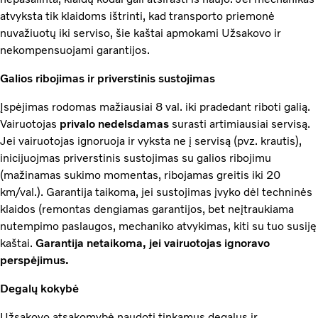
atvyksta tik klaidoms ištrinti, kad transporto priemonė
nuvažiuotų iki serviso, šie kaštai apmokami Užsakovo ir
nekompensuojami garantijos.
Galios ribojimas ir priverstinis sustojimas
Įspėjimas rodomas mažiausiai 8 val. iki pradedant riboti galią.
Vairuotojas
privalo nedelsdamas
surasti artimiausiai servisą.
Jei vairuotojas ignoruoja ir vyksta ne į servisą (pvz. krautis),
inicijuojmas priverstinis sustojimas su galios ribojimu
(mažinamas sukimo momentas, ribojamas greitis iki 20
km/val.). Garantija taikoma, jei sustojimas įvyko dėl techninės
klaidos (remontas dengiamas garantijos, bet neįtraukiama
nutempimo paslaugos, mechaniko atvykimas, kiti su tuo susiję
kaštai.
Garantija netaikoma, jei vairuotojas ignoravo
perspėjimus.
Degalų kokybė
Užsakovo atsakomybė naudoti tinkamus degalus ir