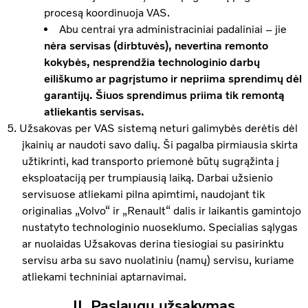
procesą koordinuoja VAS.
Abu centrai yra administraciniai padaliniai – jie
nėra servisas (dirbtuvės), nevertina remonto
kokybės, nesprendžia technologinio darbų
eiliškumo ar pagrįstumo ir nepriima sprendimų dėl
garantijų. Šiuos sprendimus priima tik remontą
atliekantis servisas.
Užsakovas per VAS sistemą neturi galimybės derėtis dėl
įkainių ar naudoti savo dalių. Ši pagalba pirmiausia skirta
užtikrinti, kad transporto priemonė būtų sugrąžinta į
eksploataciją per trumpiausią laiką. Darbai užsienio
servisuose atliekami pilna apimtimi, naudojant tik
originalias „Volvo“ ir „Renault“ dalis ir laikantis gamintojo
nustatyto technologinio nuoseklumo. Specialias sąlygas
ar nuolaidas Užsakovas derina tiesiogiai su pasirinktu
servisu arba su savo nuolatiniu (namų) servisu, kuriame
atliekami techniniai aptarnavimai.
II. Paslaugų užsakymas