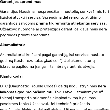
Garantijos sprendimas
Garantijos klausimai nesprendžiami nuotoliu, sunkvežimis turi
fiziškai atvykti į servisą. Sprendimą dėl remonto atitikimo
garantijos sąlygoms
priima tik remontą atliekantis servisas.
Užsakovo nuomonė ar pretenzijos garantijos klausimais nėra
pagrindas priimti sprendimą.
Akumuliatoriai
Akumuliatoriai keičiami pagal garantiją, kai servisas nustato
gedimą (testo rezultatas „bad cell“). Jei akumuliatorių
iškrauna papildoma įranga – tai nėra garantinis atvejis.
Klaidų kodai
DTC (Diagnostic Trouble Codes) klaidų kodų ištrynimas
nėra
laikomas gedimo pašalinimu.
Tokiu atveju atsakomybė už
tolesnį transporto priemonės eksploatavimą ir galimas
pasekmes tenka Užsakovui. Jei techninė priežastis
nepašalinta, klaidų kodai gali atsirasti iš naujo. Jei mechanikas