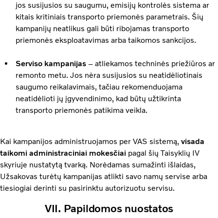
jos susijusios su saugumu, emisijų kontrolės sistema ar
kitais kritiniais transporto priemonės parametrais. Šių
kampanijų neatlikus gali būti ribojamas transporto
priemonės eksploatavimas arba taikomos sankcijos.
Serviso kampanijas
– atliekamos techninės priežiūros ar
remonto metu. Jos nėra susijusios su neatidėliotinais
saugumo reikalavimais, tačiau rekomenduojama
neatidėlioti jų įgyvendinimo, kad būtų užtikrinta
transporto priemonės patikima veikla.
Kai kampanijos administruojamos per VAS sistemą,
visada
taikomi administraciniai mokesčiai
pagal šių Taisyklių IV
skyriuje nustatytą tvarką. Norėdamas sumažinti išlaidas,
Užsakovas turėtų kampanijas atlikti savo namų servise arba
tiesiogiai derinti su pasirinktu autorizuotu servisu.
VII. Papildomos nuostatos