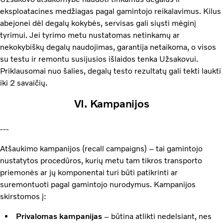
eksploatacines medžiagas pagal gamintojo reikalavimus. Kilus
abejonei dėl degalų kokybės, servisas gali siųsti mėginį
tyrimui. Jei tyrimo metu nustatomas netinkamų ar
nekokybiškų degalų naudojimas, garantija netaikoma, o visos
su testu ir remontu susijusios išlaidos tenka Užsakovui.
Priklausomai nuo šalies, degalų testo rezultatų gali tekti laukti
iki 2 savaičių.
VI. Kampanijos
---
Atšaukimo kampanijos (recall campaigns) – tai gamintojo
nustatytos procedūros, kurių metu tam tikros transporto
priemonės ar jų komponentai turi būti patikrinti ar
suremontuoti pagal gamintojo nurodymus. Kampanijos
skirstomos į:
Privalomas kampanijas
– būtina atlikti nedelsiant, nes