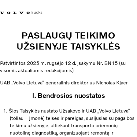
Trucks
+ 370 610 19991
Volvo Trucks parduotuvė
Prisijungti
Lietuva
PASLAUGŲ TEIKIMO
UŽSIENYJE TAISYKLĖS
Transporto sprendimai
Sunkvežimiai
Patvirtintos 2025 m. rugsėjo 12 d. įsakymu Nr. BN15 (su
Paslaugos
visomis aktualiomis redakcijomis)
Volvo Truck Builder
UAB „Volvo Lietuva“ generalinis direktorius Nicholas Kjaer
Kontaktai
Naujienos
I. Bendrosios nuostatos
Apie mus
Šios Taisyklės nustato Užsakovo ir UAB „Volvo Lietuva“
(toliau – Įmonė) teises ir pareigas, susijusias su pagalbos
teikimu užsienyje, atliekant transporto priemonių
nuotolinę diagnostiką, organizuojant remontą ir