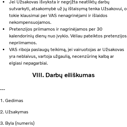
Jei Užsakovas išvyksta ir negrįžta neatliktų darbų
sutvarkyti, atsakomybė už jų ištaisymą tenka Užsakovui, o
tokie klausimai per VAS nenagrinėjami ir išlaidos
nekompensuojamos.
Pretenzijos priimamos ir nagrinėjamos per 30
kalendorinių dienų nuo įvykio. Vėliau pateiktos pretenzijos
nepriimamos.
VAS riboja paslaugų teikimą, jei vairuotojas ar Užsakovas
yra neblaivus, vartoja užgaulią, necenzūrinę kalbą ar
elgiasi nepagarbiai.
VIII. Darbų eiliškumas
---
1. Gedimas
2. Užsakymas
3. Byla (numeris)