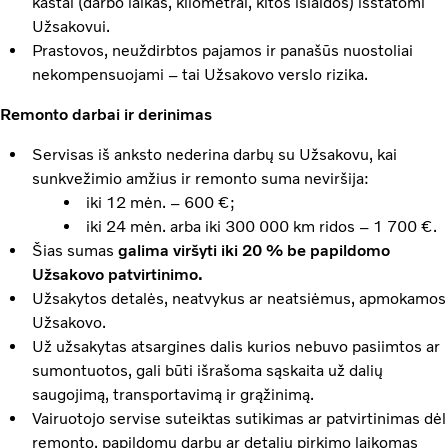
kaštai (darbo laikas, kilometrai, kitos išlaidos) išstatomi
Užsakovui.
Prastovos, neuždirbtos pajamos ir panašūs nuostoliai
nekompensuojami – tai Užsakovo verslo rizika.
Remonto darbai ir derinimas
Servisas iš anksto nederina darbų su Užsakovu, kai
sunkvežimio amžius ir remonto suma neviršija:
iki 12 mėn. – 600 €;
iki 24 mėn. arba iki 300 000 km ridos – 1 700 €.
Šias sumas
galima viršyti iki 20 % be papildomo
Užsakovo patvirtinimo.
Užsakytos detalės, neatvykus ar neatsiėmus, apmokamos
Užsakovo.
Už užsakytas atsargines dalis kurios nebuvo pasiimtos ar
sumontuotos, gali būti išrašoma sąskaita už dalių
saugojimą, transportavimą ir grąžinimą.
Vairuotojo servise suteiktas sutikimas ar patvirtinimas dėl
remonto, papildomų darbų ar detalių pirkimo laikomas