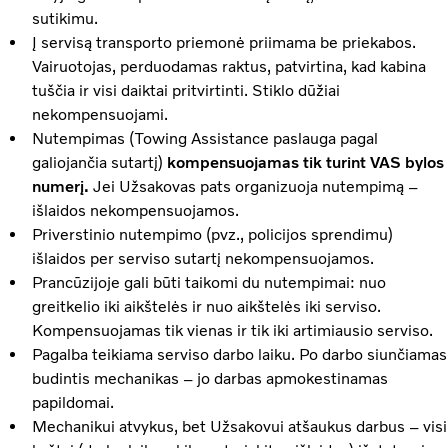
sutikimu.
Į servisą transporto priemonė priimama be priekabos.
Vairuotojas, perduodamas raktus, patvirtina, kad kabina
tuščia ir visi daiktai pritvirtinti. Stiklo dūžiai
nekompensuojami.
Nutempimas (Towing Assistance paslauga pagal
galiojančia sutartį)
kompensuojamas tik turint VAS bylos
numerį.
Jei Užsakovas pats organizuoja nutempimą –
išlaidos nekompensuojamos.
Priverstinio nutempimo (pvz., policijos sprendimu)
išlaidos per serviso sutartį nekompensuojamos.
Prancūzijoje gali būti taikomi du nutempimai: nuo
greitkelio iki aikštelės ir nuo aikštelės iki serviso.
Kompensuojamas tik vienas ir tik iki artimiausio serviso.
Pagalba teikiama serviso darbo laiku. Po darbo siunčiamas
budintis mechanikas – jo darbas apmokestinamas
papildomai.
Mechanikui atvykus, bet Užsakovui atšaukus darbus – visi