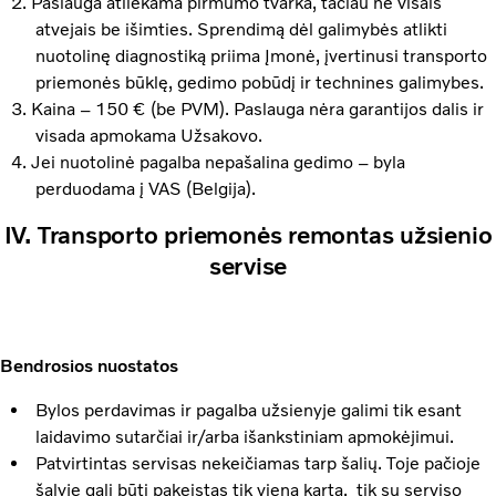
Paslauga atliekama pirmumo tvarka, tačiau ne visais
atvejais be išimties. Sprendimą dėl galimybės atlikti
nuotolinę diagnostiką priima Įmonė, įvertinusi transporto
priemonės būklę, gedimo pobūdį ir technines galimybes.
Kaina – 150 € (be PVM). Paslauga nėra garantijos dalis ir
visada apmokama Užsakovo.
Jei nuotolinė pagalba nepašalina gedimo – byla
perduodama į VAS (Belgija).
IV. Transporto priemonės remontas užsienio
servise
Bendrosios nuostatos
Bylos perdavimas ir pagalba užsienyje galimi tik esant
laidavimo sutarčiai ir/arba išankstiniam apmokėjimui.
Patvirtintas servisas nekeičiamas tarp šalių. Toje pačioje
šalyje gali būti pakeistas tik vieną kartą, tik su serviso