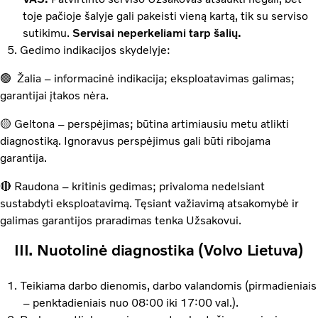
toje pačioje šalyje gali pakeisti vieną kartą, tik su serviso
sutikimu.
Servisai neperkeliami tarp šalių.
Gedimo indikacijos skydelyje:
🟢 Žalia – informacinė indikacija; eksploatavimas galimas;
garantijai įtakos nėra.
🟡 Geltona – perspėjimas; būtina artimiausiu metu atlikti
diagnostiką. Ignoravus perspėjimus gali būti ribojama
garantija.
🔴 Raudona – kritinis gedimas; privaloma nedelsiant
sustabdyti eksploatavimą. Tęsiant važiavimą atsakomybė ir
galimas garantijos praradimas tenka Užsakovui.
III. Nuotolinė diagnostika (Volvo Lietuva)
Teikiama darbo dienomis, darbo valandomis (pirmadieniais
– penktadieniais nuo 08:00 iki 17:00 val.).