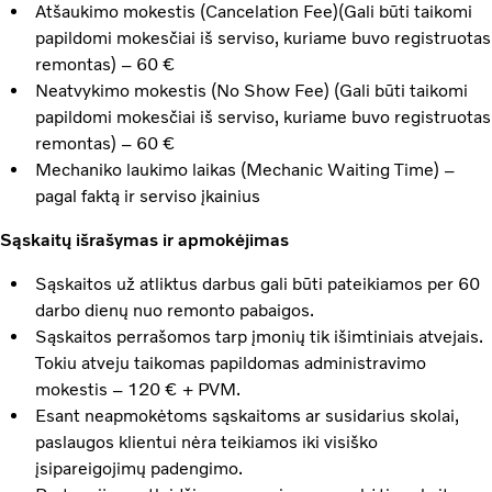
Atšaukimo mokestis (Cancelation Fee)(Gali būti taikomi
papildomi mokesčiai iš serviso, kuriame buvo registruotas
remontas) – 60 €
Neatvykimo mokestis (No Show Fee) (Gali būti taikomi
papildomi mokesčiai iš serviso, kuriame buvo registruotas
remontas) – 60 €
Mechaniko laukimo laikas (Mechanic Waiting Time) –
pagal faktą ir serviso įkainius
Sąskaitų išrašymas ir apmokėjimas
Sąskaitos už atliktus darbus gali būti pateikiamos per 60
darbo dienų nuo remonto pabaigos.
Sąskaitos perrašomos tarp įmonių tik išimtiniais atvejais.
Tokiu atveju taikomas papildomas administravimo
mokestis – 120 € + PVM.
Esant neapmokėtoms sąskaitoms ar susidarius skolai,
paslaugos klientui nėra teikiamos iki visiško
įsipareigojimų padengimo.