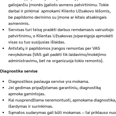
galiojančiu Įmonės įgalioto asmens patvirtinimu. Tokie
darbai ir pirkimai apmokami Kliento Užsakovo lėšomis,
be papildomo derinimo su Įmone ar kitais atsakingais
asmenimis.
Servisas turi teisę pradėti darbus remdamasis vairuotojo
patvirtinimu, o Klientas Užsakovas įsipareigoja apmokėti
visas su tuo susijusias išlaidas.
Antstatų ir papildomos įrangos remontas per VAS
nevykdomas (VAS gali padėti tik laidavimo/mokėjimo
administravimu, bet ne organizuoja tokio remonto).
Diagnostika servise
Diagnostikos paslauga servise yra mokama.
Jei gedimas pripažįstamas garantiniu, diagnostiką
apmoka gamintojas.
Kai nusprendžiama neremontuoti, apmokama diagnostika,
išardymas ir surinkimas.
Sąmatos sudarymas gali būti mokamas – tai priklauso nuo