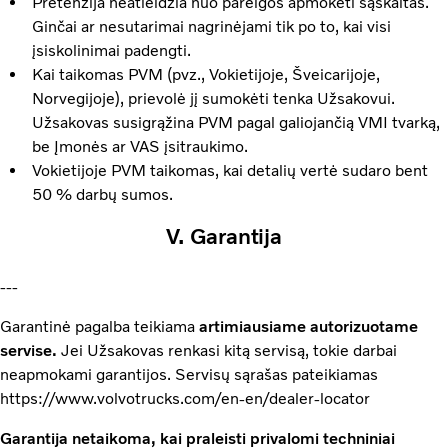
Pretenzija neatleidžia nuo pareigos apmokėti sąskaitas.
Ginčai ar nesutarimai nagrinėjami tik po to, kai visi
įsiskolinimai padengti.
Kai taikomas PVM (pvz., Vokietijoje, Šveicarijoje,
Norvegijoje), prievolė jį sumokėti tenka Užsakovui.
Užsakovas susigrąžina PVM pagal galiojančią VMI tvarką,
be Įmonės ar VAS įsitraukimo.
Vokietijoje PVM taikomas, kai detalių vertė sudaro bent
50 % darbų sumos.
V. Garantija
---
Garantinė pagalba teikiama
artimiausiame autorizuotame
servise.
Jei Užsakovas renkasi kitą servisą, tokie darbai
neapmokami garantijos. Servisų sąrašas pateikiamas
https://www.volvotrucks.com/en-en/dealer-locator
Garantija netaikoma, kai praleisti privalomi techniniai