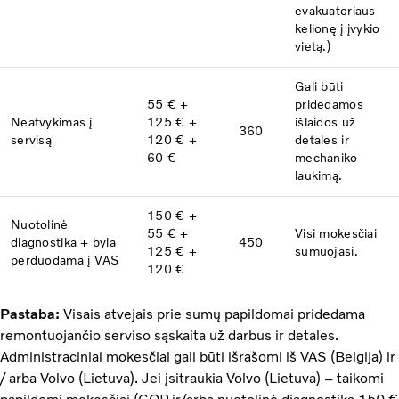
evakuatoriaus
kelionę į įvykio
vietą.)
Gali būti
55 € +
pridedamos
Neatvykimas į
125 € +
išlaidos už
360
servisą
120 € +
detales ir
60 €
mechaniko
laukimą.
150 € +
Nuotolinė
55 € +
Visi mokesčiai
diagnostika +
byla
450
125 € +
sumuojasi.
perduodama į VAS
120 €
Pastaba:
Visais atvejais prie sumų papildomai pridedama
remontuojančio serviso sąskaita už darbus ir detales.
Administraciniai mokesčiai gali būti išrašomi iš VAS (Belgija) ir
/ arba Volvo (Lietuva). Jei įsitraukia Volvo (Lietuva) – taikomi