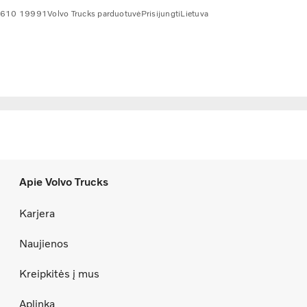
 610 19991
Volvo Trucks parduotuvė
Prisijungti
Lietuva
Apie Volvo Trucks
Karjera
Naujienos
Kreipkitės į mus
Aplinka