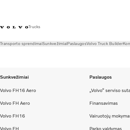
Trucks
Transporto sprendimai
Sunkvežimiai
Paslaugos
Volvo Truck Builder
Kon
Subscription Confirmation
Sunkvežimiai
Paslaugos
Volvo FH16 Aero
„Volvo“ serviso sut
Volvo FH Aero
Finansavimas
Volvo FH16
Vairuotojų mokyma
Volvo FH
Parko valdymas