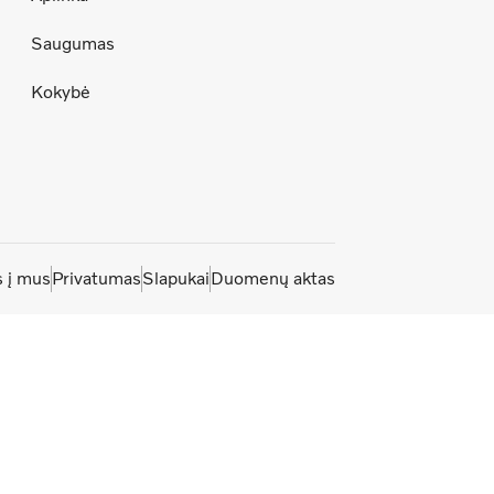
Saugumas
Kokybė
s į mus
Privatumas
Slapukai
Duomenų aktas