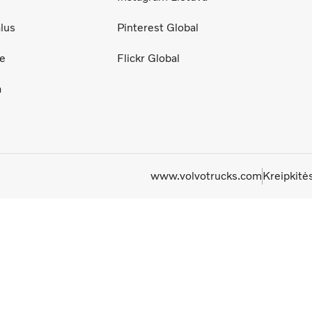
lus
Pinterest Global
ce
Flickr Global
a
www.volvotrucks.com
Kreipkitė