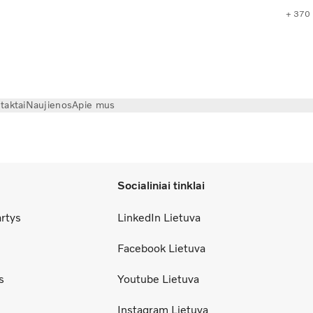
+ 370
taktai
Naujienos
Apie mus
Socialiniai tinklai
artys
LinkedIn Lietuva
Facebook Lietuva
s
Youtube Lietuva
Instagram Lietuva