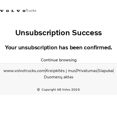
Trucks
+ 370 610 19991
Volvo Trucks parduotuvė
Prisijungti
Lietuva
Unsubscription Success
Transporto sprendimai
Your unsubscription has been confirmed.
Sunkvežimiai
Paslaugos
Continue browsing
Volvo Truck Builder
www.volvotrucks.com
Kreipkitės į mus
Privatumas
Slapukai
Kontaktai
Duomenų aktas
Naujienos
Apie mus
Copyright AB Volvo 2026