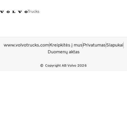
Trucks
+ 370 610 19991
Volvo Trucks parduotuvė
Prisijungti
Lietuva
www.volvotrucks.com
Kreipkitės į mus
Privatumas
Slapukai
Transporto sprendimai
Duomenų aktas
Sunkvežimiai
Paslaugos
Copyright AB Volvo 2026
Volvo Truck Builder
Kontaktai
Naujienos
Apie mus