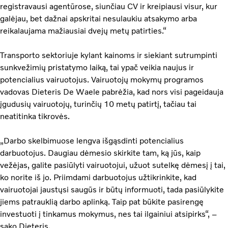
registravausi agentūrose, siunčiau CV ir kreipiausi visur, kur
galėjau, bet dažnai apskritai nesulaukiu atsakymo arba
reikalaujama mažiausiai dvejų metų patirties.“
Transporto sektoriuje kylant kainoms ir siekiant sutrumpinti
sunkvežimių pristatymo laiką, tai ypač veikia naujus ir
potencialius vairuotojus. Vairuotojų mokymų programos
vadovas Dieteris De Waele pabrėžia, kad nors visi pageidauja
įgudusių vairuotojų, turinčių 10 metų patirtį, tačiau tai
neatitinka tikrovės.
„Darbo skelbimuose lengva išgąsdinti potencialius
darbuotojus. Daugiau dėmesio skirkite tam, ką jūs, kaip
vežėjas, galite pasiūlyti vairuotojui, užuot sutelkę dėmesį į tai,
ko norite iš jo. Priimdami darbuotojus užtikrinkite, kad
vairuotojai jaustųsi saugūs ir būtų informuoti, tada pasiūlykite
jiems patrauklią darbo aplinką. Taip pat būkite pasirengę
investuoti į tinkamus mokymus, nes tai ilgainiui atsipirks“, –
sako Dieteris.