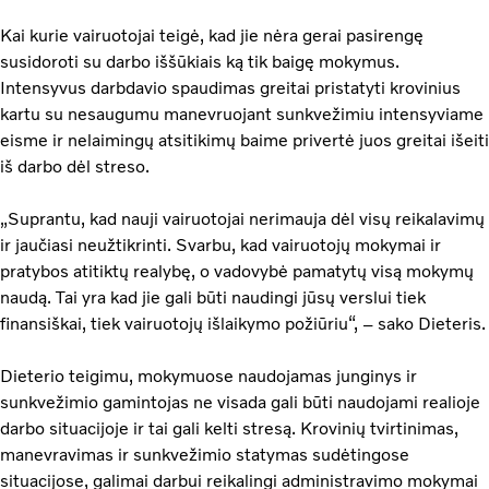
Kai kurie vairuotojai teigė, kad jie nėra gerai pasirengę
susidoroti su darbo iššūkiais ką tik baigę mokymus.
Intensyvus darbdavio spaudimas greitai pristatyti krovinius
kartu su nesaugumu manevruojant sunkvežimiu intensyviame
eisme ir nelaimingų atsitikimų baime privertė juos greitai išeiti
iš darbo dėl streso.
„Suprantu, kad nauji vairuotojai nerimauja dėl visų reikalavimų
ir jaučiasi neužtikrinti. Svarbu, kad vairuotojų mokymai ir
pratybos atitiktų realybę, o vadovybė pamatytų visą mokymų
naudą. Tai yra kad jie gali būti naudingi jūsų verslui tiek
finansiškai, tiek vairuotojų išlaikymo požiūriu“, – sako Dieteris.
Dieterio teigimu, mokymuose naudojamas junginys ir
sunkvežimio gamintojas ne visada gali būti naudojami realioje
darbo situacijoje ir tai gali kelti stresą. Krovinių tvirtinimas,
manevravimas ir sunkvežimio statymas sudėtingose
situacijose, galimai darbui reikalingi administravimo mokymai