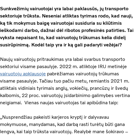
Sunkvežimių vairuotojai yra labai paklausūs, jų transporto
sektoriuje trūksta. Neseniai atliktas tyrimas rodo, kad nauji,
ką tik mokymus baigę vairuotojai susiduria su kliūtimis
ieškodami darbo, dažnai dėl ribotos profesinės patirties. Tai
vyksta nepaisant to, kad vairuotojų trūkumas kelia didelį
susirūpinimą. Kodėl taip yra ir ką gali padaryti vežėjai?
Naujų vairuotojų pritraukimas yra labai svarbus transporto
sektoriui visame pasaulyje. 2022 m. atliktoje IRU metinėje
vairuotojų apklausoje
pabrėžiamas vairuotojų trūkumas
visame pasaulyje. Tačiau tuo pačiu metu, remiantis 2021 m.
atliktais vidiniais tyrimais anglų, vokiečių, prancūzų ir švedų
kalbomis, 22 proc. vairuotojų įsidarbinimo galimybes vertina
neigiamai. Vienas naujas vairuotojas tai apibūdina taip:
„Nusprendžiau pakeisti karjeros kryptį ir dalyvavau
mokymuose, manydamas, kad darbą rasti turėtų būti gana
lengva, kai taip trūksta vairuotojų. Realybė mane šokiravo –