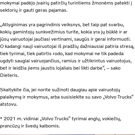
mokymai padėjo įvairių patirčių turintiems žmonėms patekti į
sektorių ir gauti geras pajamas.
„Atlyginimas yra pagrindinis veiksnys, bet taip pat svarbu,
kokių gamintojų sunkvežimius turite, kokia yra jų būklė ir ar
jūsų vairuotojai jaučiasi vertinami, saugūs ir gerai informuoti.
O kadangi nauji vairuotojai iš pradžių dažniausiai patiria stresą,
tiek tyrimai, tiek patirtis rodo, kad mokymai ne tik padeda
ugdyti saugiai vairuojančius, ramius ir užtikrintus vairuotojus,
bet ir leidžia jiems jaustis lojaliais bei likti darbe“, – sako
Dieteris.
Skaitykite čia, jei norite sužinoti daugiau apie vairuotojų
palaikymą ir mokymus, arba susisiekite su savo „Volvo Trucks“
atstovu.
* 2021 m. vidiniai „Volvo Trucks“ tyrimai anglų, vokiečių,
prancūzų ir švedų kalbomis.