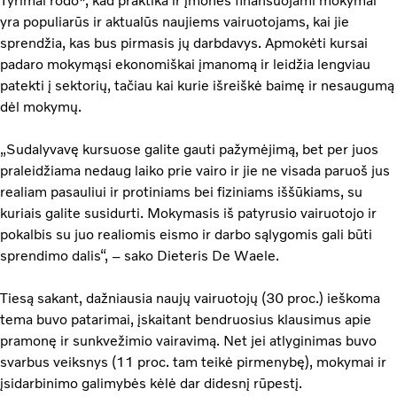
Tyrimai rodo*, kad praktika ir įmonės finansuojami mokymai
yra populiarūs ir aktualūs naujiems vairuotojams, kai jie
sprendžia, kas bus pirmasis jų darbdavys. Apmokėti kursai
padaro mokymąsi ekonomiškai įmanomą ir leidžia lengviau
patekti į sektorių, tačiau kai kurie išreiškė baimę ir nesaugumą
dėl mokymų.
„Sudalyvavę kursuose galite gauti pažymėjimą, bet per juos
praleidžiama nedaug laiko prie vairo ir jie ne visada paruoš jus
realiam pasauliui ir protiniams bei fiziniams iššūkiams, su
kuriais galite susidurti. Mokymasis iš patyrusio vairuotojo ir
pokalbis su juo realiomis eismo ir darbo sąlygomis gali būti
sprendimo dalis“, – sako Dieteris De Waele.
Tiesą sakant, dažniausia naujų vairuotojų (30 proc.) ieškoma
tema buvo patarimai, įskaitant bendruosius klausimus apie
pramonę ir sunkvežimio vairavimą. Net jei atlyginimas buvo
svarbus veiksnys (11 proc. tam teikė pirmenybę), mokymai ir
įsidarbinimo galimybės kėlė dar didesnį rūpestį.