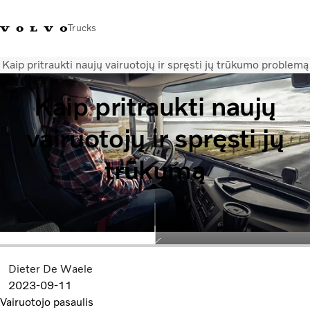
Trucks
Kaip pritraukti naujų vairuotojų ir spręsti jų trūkumo problemą
+ 370 610 19991
Volvo Trucks parduotuvė
Prisijungti
Lietuva
Kaip pritraukti naujų
Transporto sprendimai
vairuotojų ir spręsti jų
Sunkvežimiai
Paslaugos
trūkumą
Volvo Truck Builder
Kontaktai
Naujienos
Apie mus
Dieter De Waele
2023-09-11
Vairuotojo pasaulis