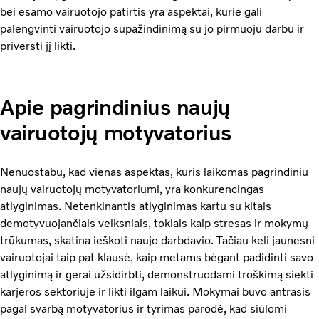
bei esamo vairuotojo patirtis yra aspektai, kurie gali
palengvinti vairuotojo supažindinimą su jo pirmuoju darbu ir
priversti jį likti.
Apie pagrindinius naujų
vairuotojų motyvatorius
Nenuostabu, kad vienas aspektas, kuris laikomas pagrindiniu
naujų vairuotojų motyvatoriumi, yra konkurencingas
atlyginimas. Netenkinantis atlyginimas kartu su kitais
demotyvuojančiais veiksniais, tokiais kaip stresas ir mokymų
trūkumas, skatina ieškoti naujo darbdavio. Tačiau keli jaunesni
vairuotojai taip pat klausė, kaip metams bėgant padidinti savo
atlyginimą ir gerai užsidirbti, demonstruodami troškimą siekti
karjeros sektoriuje ir likti ilgam laikui. Mokymai buvo antrasis
pagal svarbą motyvatorius ir tyrimas parodė, kad
siūlomi