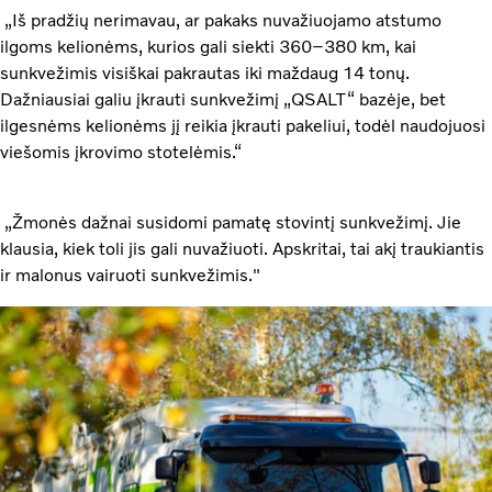
„Iš pradžių nerimavau, ar pakaks nuvažiuojamo atstumo
ilgoms kelionėms, kurios gali siekti 360–380 km, kai
sunkvežimis visiškai pakrautas iki maždaug 14 tonų.
Dažniausiai galiu įkrauti sunkvežimį „QSALT“ bazėje, bet
ilgesnėms kelionėms jį reikia įkrauti pakeliui, todėl naudojuosi
viešomis įkrovimo stotelėmis.“
„Žmonės dažnai susidomi pamatę stovintį sunkvežimį. Jie
klausia, kiek toli jis gali nuvažiuoti. Apskritai, tai akį traukiantis
ir malonus vairuoti sunkvežimis."