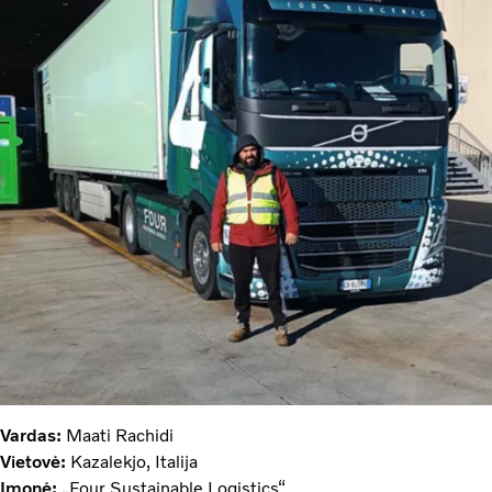
Vardas:
Maati Rachidi
Vietovė:
Kazalekjo, Italija
Įmonė:
„Four Sustainable Logistics“