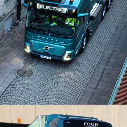
Dėl mažo triukšmo lygio ir nulinės emisijos elektriniai
sunkvežimiai svariai prisideda prie tvaresnių ir malonesnių
gyventi vietovių kūrimo. O kaip vairuotojai? Kaip
ekologiškesnė ir tylesnė transporto priemonė keičia jų
kasdienį darbą?
Paklausėme keturių vairuotojų iš keturių skirtingų šalių apie jų
patirtį vairuojant elektrines transporto priemones. Nors visi
keturi prisipažįsta iš pradžių nerimavę, nė vienas iš jų
nebenori grįžti prie dyzelinio variklio. Taigi, kas privertė juos
pakeisti savo nuomonę?