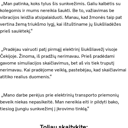
„Man patinka, koks tylus šis sunkvežimis. Galiu kalbėtis su
kolegomis ir mums nereikia šaukti. Be to, važiavimas be
vibracijos leidžia atsipalaiduoti. Manau, kad žmonės taip pat
vertina žemą triukšmo lygį, kai ištuštiname jų šiukšliadėžes
prieš saulėtekį.“
„Pradėjau vairuoti patį pirmąjį elektrinį šiukšliavežį visoje
Čekijoje. Žinoma, iš pradžių nerimavau. Prieš pradėdami
gavome simuliacijos skaičiavimus, bet aš vis tiek truputį
nerimavau. Kai pradėjome veiklą, pastebėjau, kad skaičiavimai
atitiko realius duomenis.“
„Mano darbe perėjus prie elektrinių transporto priemonių
beveik niekas nepasikeitė. Man nereikia eiti ir pildyti bako,
tiesiog įjungiu sunkvežimį į įkrovimo tinklą.“
Toliau skaitykite: