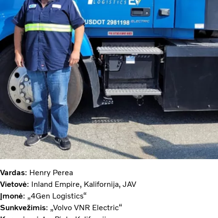
Vardas
: Henry Perea
Vietovė
: Inland Empire, Kalifornija, JAV
Įmonė
: „4Gen Logistics“
Sunkvežimis
: „Volvo VNR Electric“