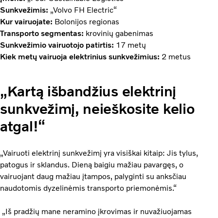
Sunkvežimis:
„Volvo FH Electric“
Kur vairuojate:
Bolonijos regionas
Transporto segmentas:
krovinių gabenimas
Sunkvežimio vairuotojo patirtis:
17 metų
Kiek metų vairuoja elektrinius sunkvežimius:
2 metus
„Kartą išbandžius elektrinį
sunkvežimį, neieškosite kelio
atgal!“
„Vairuoti elektrinį sunkvežimį yra visiškai kitaip: Jis tylus,
patogus ir sklandus. Dieną baigiu mažiau pavargęs, o
vairuojant daug mažiau įtampos, palyginti su anksčiau
naudotomis dyzelinėmis transporto priemonėmis.“
„Iš pradžių mane neramino įkrovimas ir nuvažiuojamas