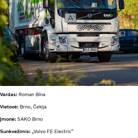
Vardas:
Roman Bína
Vietovė:
Brno, Čekija
Įmonė:
SAKO Brno
Sunkvežimis:
„Volvo FE Electric“