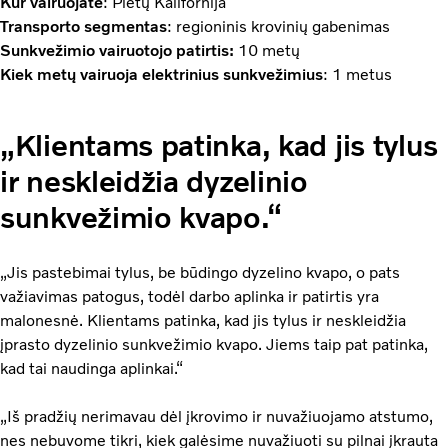
Kur vairuojate
: Pietų Kalifornija
Transporto segmentas
: regioninis krovinių gabenimas
Sunkvežimio vairuotojo patirtis:
10 metų
Kiek metų vairuoja elektrinius sunkvežimius
: 1 metus
„Klientams patinka, kad jis tylus
ir neskleidžia dyzelinio
sunkvežimio kvapo.“
„Jis pastebimai tylus, be būdingo dyzelino kvapo, o pats
važiavimas patogus, todėl darbo aplinka ir patirtis yra
malonesnė. Klientams patinka, kad jis tylus ir neskleidžia
įprasto dyzelinio sunkvežimio kvapo. Jiems taip pat patinka,
kad tai naudinga aplinkai.“
„Iš pradžių nerimavau dėl įkrovimo ir nuvažiuojamo atstumo,
nes nebuvome tikri, kiek galėsime nuvažiuoti su pilnai įkrauta