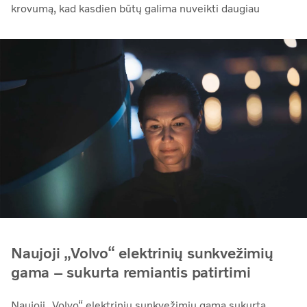
krovumą, kad kasdien būtų galima nuveikti daugiau
Naujoji „Volvo“ elektrinių sunkvežimių
gama – sukurta remiantis patirtimi
Naujoji „Volvo“ elektrinių sunkvežimių gama sukurta