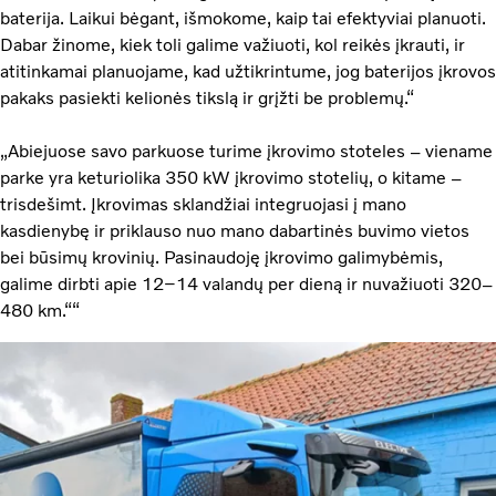
baterija. Laikui bėgant, išmokome, kaip tai efektyviai planuoti.
Dabar žinome, kiek toli galime važiuoti, kol reikės įkrauti, ir
atitinkamai planuojame, kad užtikrintume, jog baterijos įkrovos
pakaks pasiekti kelionės tikslą ir grįžti be problemų.“
„Abiejuose savo parkuose turime įkrovimo stoteles – viename
parke yra keturiolika 350 kW įkrovimo stotelių, o kitame –
trisdešimt. Įkrovimas sklandžiai integruojasi į mano
kasdienybę ir priklauso nuo mano dabartinės buvimo vietos
bei būsimų krovinių. Pasinaudoję įkrovimo galimybėmis,
galime dirbti apie 12–14 valandų per dieną ir nuvažiuoti 320–
480 km.““