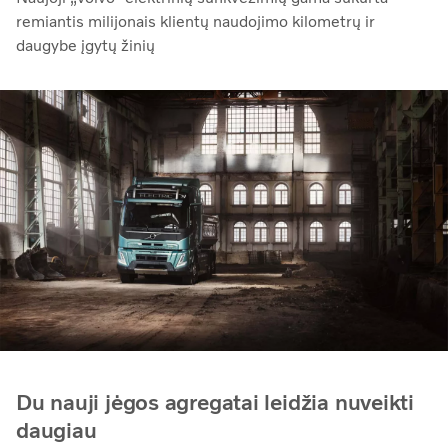
remiantis milijonais klientų naudojimo kilometrų ir
daugybe įgytų žinių
Du nauji jėgos agregatai leidžia nuveikti
daugiau