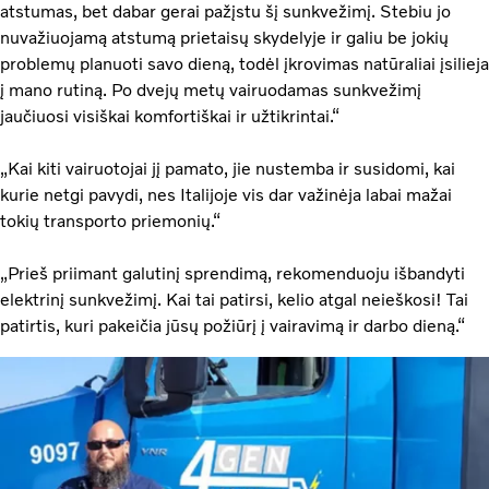
atstumas, bet dabar gerai pažįstu šį sunkvežimį. Stebiu jo
nuvažiuojamą atstumą prietaisų skydelyje ir galiu be jokių
problemų planuoti savo dieną, todėl įkrovimas natūraliai įsilieja
į mano rutiną. Po dvejų metų vairuodamas sunkvežimį
jaučiuosi visiškai komfortiškai ir užtikrintai.“
„Kai kiti vairuotojai jį pamato, jie nustemba ir susidomi, kai
kurie netgi pavydi, nes Italijoje vis dar važinėja labai mažai
tokių transporto priemonių.“
„Prieš priimant galutinį sprendimą, rekomenduoju išbandyti
elektrinį sunkvežimį. Kai tai patirsi, kelio atgal neieškosi! Tai
patirtis, kuri pakeičia jūsų požiūrį į vairavimą ir darbo dieną.“