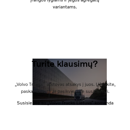
variantams.
Turite klausimų?
„Volvo Trucks“ atstovas atsakys į juos. Užsukite,
paskambinkite ar pasikvieskite susitikimui.
Susisiekite su „Volvo Trucks Lietuva“ komanda