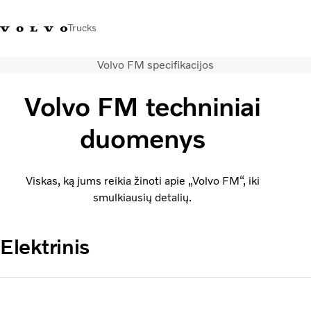
Trucks
Volvo FM specifikacijos
+ 370 610 19991
Volvo Trucks parduotuvė
Prisijungti
Lietuva
Volvo FM techniniai
Transporto sprendimai
duomenys
Sunkvežimiai
Paslaugos
Volvo Truck Builder
Viskas, ką jums reikia žinoti apie „Volvo FM“, iki
Kontaktai
smulkiausių detalių.
Naujienos
Apie mus
Elektrinis