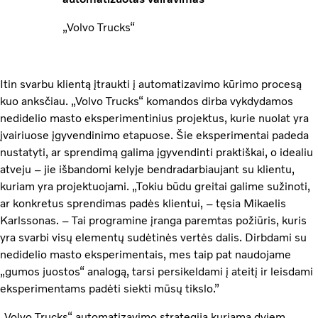
„Volvo Trucks“
Itin svarbu klientą įtraukti į automatizavimo kūrimo procesą
kuo anksčiau. „Volvo Trucks“ komandos dirba vykdydamos
nedidelio masto eksperimentinius projektus, kurie nuolat yra
įvairiuose įgyvendinimo etapuose. Šie eksperimentai padeda
nustatyti, ar sprendimą galima įgyvendinti praktiškai, o idealiu
atveju – jie išbandomi kelyje bendradarbiaujant su klientu,
kuriam yra projektuojami. „Tokiu būdu greitai galime sužinoti,
ar konkretus sprendimas padės klientui, – tęsia Mikaelis
Karlssonas. – Tai programine įranga paremtas požiūris, kuris
yra svarbi visų elementų sudėtinės vertės dalis. Dirbdami su
nedidelio masto eksperimentais, mes taip pat naudojame
„gumos juostos“ analogą, tarsi persikeldami į ateitį ir leisdami
eksperimentams padėti siekti mūsų tikslo.”
„Volvo Trucks“ automatizavimo strategija kuriama dviem