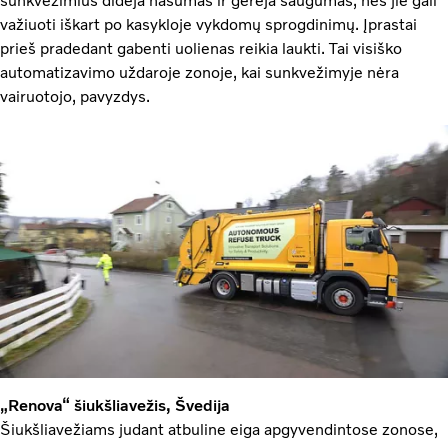
sunkvežimius didėja našumas ir gerėja saugumas, nes jie gali
važiuoti iškart po kasykloje vykdomų sprogdinimų. Įprastai
prieš pradedant gabenti uolienas reikia laukti. Tai visiško
automatizavimo uždaroje zonoje, kai sunkvežimyje nėra
vairuotojo, pavyzdys.
„Renova“ šiukšliavežis, Švedija
Šiukšliavežiams judant atbuline eiga apgyvendintose zonose,