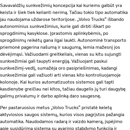
Savavaldžių sunkvežimių koncepcija kai kuriems galbūt yra
keista ir šiek tiek kelianti nerimą. Tačiau tokio tipo automatika
jau naudojama uždarose teritorijose. „Volvo Trucks“ išbando
autonominius sunkvežimius, kurie gali dirbti iškart po
sprogdinimų kasyklose. Įprastomis aplinkybėmis, po
sprogdinimų reikėtų gana ilgai laukti. Autonominė transporto
priemonė pagerina našumą ir saugumą, lemia mažesnį jos
dėvėjimąsi. Važiuodami greitkeliais, vienas su kitu sujungti
sunkvežimiai gali taupyti energiją. Važiuojant paskui
sunkvežimį-vedlį, sumažėja oro pasipriešinimas, kadangi
sunkvežimiai gali važiuoti arti vienas kito kontroliuojamoje
kolonoje. Kai kurios automatizuotos sistemos gali tapti
kasdienybe greičiau nei kitos, tačiau daugelis jų turi daugybę
galimų privalumų ir darbo aplinką daro saugesnę.
Per pastaruosius metus „Volvo Trucks“ pristatė keletą
aktyviosios saugos sistemų, kurios visos pagrįstos pažangia
automatika. Naudodamos radarą ir vaizdo kamerą, įspėjimo
apie susidūrimą sistema su avarinio stabdymo funkcija ir