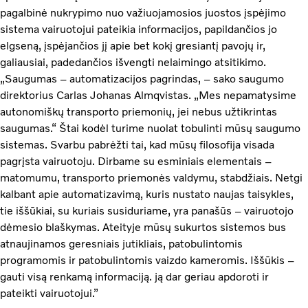
pagalbinė nukrypimo nuo važiuojamosios juostos įspėjimo
sistema vairuotojui pateikia informacijos, papildančios jo
elgseną, įspėjančios jį apie bet kokį gresiantį pavojų ir,
galiausiai, padedančios išvengti nelaimingo atsitikimo.
„Saugumas – automatizacijos pagrindas, – sako saugumo
direktorius Carlas Johanas Almqvistas. „Mes nepamatysime
autonomiškų transporto priemonių, jei nebus užtikrintas
saugumas.“ Štai kodėl turime nuolat tobulinti mūsų saugumo
sistemas. Svarbu pabrėžti tai, kad mūsų filosofija visada
pagrįsta vairuotoju. Dirbame su esminiais elementais –
matomumu, transporto priemonės valdymu, stabdžiais. Netgi
kalbant apie automatizavimą, kuris nustato naujas taisykles,
tie iššūkiai, su kuriais susiduriame, yra panašūs – vairuotojo
dėmesio blaškymas. Ateityje mūsų sukurtos sistemos bus
atnaujinamos geresniais jutikliais, patobulintomis
programomis ir patobulintomis vaizdo kameromis. Iššūkis –
gauti visą renkamą informaciją. ją dar geriau apdoroti ir
pateikti vairuotojui.”