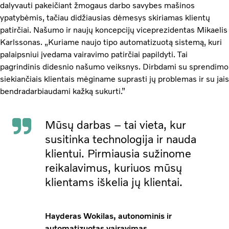
dalyvauti pakeičiant žmogaus darbo savybes mašinos
ypatybėmis, tačiau didžiausias dėmesys skiriamas klientų
patirčiai. Našumo ir naujų koncepcijų viceprezidentas Mikaelis
Karlssonas. „Kuriame naujo tipo automatizuotą sistemą, kuri
palaipsniui įvedama vairavimo patirčiai papildyti. Tai
pagrindinis didesnio našumo veiksnys. Dirbdami su sprendimo
siekiančiais klientais mėginame suprasti jų problemas ir su jais
bendradarbiaudami kažką sukurti.”
Mūsų darbas – tai vieta, kur
susitinka technologija ir nauda
klientui. Pirmiausia sužinome
reikalavimus, kuriuos mūsų
klientams iškelia jų klientai.
Hayderas Wokilas, autonominis ir
automatizuotas vairavimas