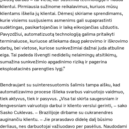
klientui. Pirmiausia sužinome reikalavimus, kuriuos mūsų
klientams iškelia jų klientai. Dėmesį skiriame sprendimams,
kurie visiems susijusiems asmenims gali supaprastinti
sudėtingas, pasikartojančias ir laiką eikvojančias užduotis.
Pavyzdžiui, automatizuotą technologiją galima pritaikyti
terminaluose, kuriuose atliekama daug pakrovimo ir iškrovimo
darbų, bei vietose, kuriose sunkvežimiai dažnai juda atbuline
eiga. Tai padeda išvengti nedidelių nelaimingų atsitikimų,
sumažina sunkvežimio apgadinimo riziką ir pagerina
eksploatacinės parengties lygį.”
Bendraujant su suinteresuotomis šalimis tampa aišku, kad
automatizavimo procese išlieka svarbus vairuotojo vaidmuo,
tiek aktyvus, tiek ir pasyvus. „Visa tai skirta saugesniam ir
lengvesniam vairuotojo darbui ir kliento verslui gerinti, – sako
Sasko Cuklevas. – Brazilijoje dirbame su cukranendres
auginančiu klientu. – Jie prarasdavo didelę dalį būsimo
derliaus, nes darbuotojai važiuodavo per pasėlius. Naudodami