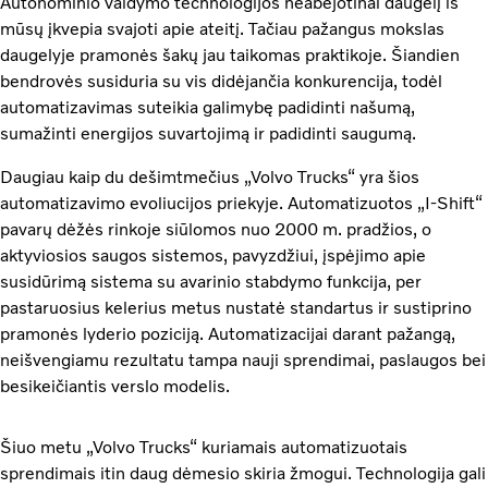
Autonominio valdymo technologijos neabejotinai daugelį iš
mūsų įkvepia svajoti apie ateitį. Tačiau pažangus mokslas
daugelyje pramonės šakų jau taikomas praktikoje. Šiandien
bendrovės susiduria su vis didėjančia konkurencija, todėl
automatizavimas suteikia galimybę padidinti našumą,
sumažinti energijos suvartojimą ir padidinti saugumą.
Daugiau kaip du dešimtmečius „Volvo Trucks“ yra šios
automatizavimo evoliucijos priekyje. Automatizuotos „I-Shift“
pavarų dėžės rinkoje siūlomos nuo 2000 m. pradžios, o
aktyviosios saugos sistemos, pavyzdžiui, įspėjimo apie
susidūrimą sistema su avarinio stabdymo funkcija, per
pastaruosius kelerius metus nustatė standartus ir sustiprino
pramonės lyderio poziciją. Automatizacijai darant pažangą,
neišvengiamu rezultatu tampa nauji sprendimai, paslaugos bei
besikeičiantis verslo modelis.
Šiuo metu „Volvo Trucks“ kuriamais automatizuotais
sprendimais itin daug dėmesio skiria žmogui. Technologija gali