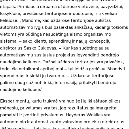
etapais. Pirmiausia dirbama uždarose vietovėse, pavyzdžiui,
kasyklose, privačiose teritorijose ir uostuose, ir tik vėliau –
keliuose. „Manome, kad uždarose teritorijose aukštas
automatizavimo lygis bus pasiektas anksčiau, kadangi tokioms
vietoms yra būdinga nesudėtinga eismo organizavimo
sistema, – sako klientų sprendimų ir naujų koncepcijų
direktorius Sasko Cuklevas. – Kur kas sudėtingiau su
automatizavimu susijusius projektus įgyvendinti bendrojo
naudojimo keliuose. Dažnai uždaros teritorijos yra privačios,
todėl čia netaikomi apribojimai – tai leidžia greičiau išbandyti
sprendimus ir siekti jų tvarumo. – Uždarose teritorijose
galime daug sužinoti ir šią informaciją pritaikyti bendrojo
naudojimo keliuose.”
Eksperimentų, kurių trukmė yra nuo šešių iki aštuoniolikos
mėnesių, privalumas yra tas, jog rezultatus galima greitai
pamatyti ir įvertinti privalumus. Hayderas Wokilas yra
autonominio ir automatizuoto vairavimo projektų direktorius.
„Mūsų darbas – tai vieta, kur susitinka technologija ir nauda