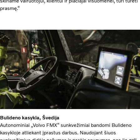
skiriame vairuotojui, klientui ir plačiajai visuomenei, turi turėti
prasmę.”
Bulideno kasykla, Švedija
Autonominiai „Volvo FMX“ sunkvežimiai bandomi Bulideno
kasykloje atliekant įprastus darbus. Naudojant šiuos