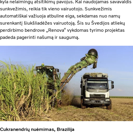
kyla nelaimingų atsitikimų pavojus. Kai naudojamas savavaldis
sunkvežimis, reikia tik vieno vairuotojo. Sunkvežimis
automatiškai važiuoja atbuline eiga, sekdamas nuo namų
surenkantį šiukšliadėžes vairuotoją. Šis su Švedijos atliekų
perdirbimo bendrove „Renova“ vykdomas tyrimo projektas
padeda pagerinti našumą ir saugumą.
Cukranendrių nuėmimas, Brazilija