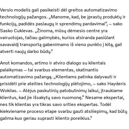
Verslo modelis gali pasikeisti dėl greitos automatizavimo
technologijų pažangos. „Manome, kad, be įprastų produktų ir
funkcijų, padidės paslaugų ir sprendimų pardavimai”, – sako
Sasko Cuklevas. „Žinoma, mūsų dėmesio centre yra
vairuotojas, tačiau galimybės, kurios atsiranda pasiūlant
savavaldį transportą gabenimams iš vieno punkto į kitą, gali
atverti naujų darbo būdų.”
Anot komandos, artimo ir atviro dialogo su klientais
palaikymas – tai svarbus elementas, skatinantis
automatizavimo pažangą. „Klientams patinka dalyvauti ir
prisidėti prie ateities technologijų plėtojimo, – sako Hayderis
Wokilas. – Atėjus paskutinių patobulinimų laikui, įtraukiame
klientus, kad jie išsakytų savo nuomonę.“ Nesame ekspertai,
nes tik klientas yra tikras savo srities ekspertas. Todėl
kiekviename proceso etape svarbu gauti atsiliepimų, kad būtų
galima kuo geriau suprasti kliento poreikius.”