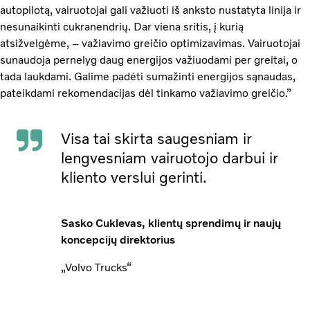
autopilotą, vairuotojai gali važiuoti iš anksto nustatyta linija ir
nesunaikinti cukranendrių. Dar viena sritis, į kurią
atsižvelgėme, – važiavimo greičio optimizavimas. Vairuotojai
sunaudoja pernelyg daug energijos važiuodami per greitai, o
tada laukdami. Galime padėti sumažinti energijos sąnaudas,
pateikdami rekomendacijas dėl tinkamo važiavimo greičio.”
Visa tai skirta saugesniam ir
lengvesniam vairuotojo darbui ir
kliento verslui gerinti.
Sasko Cuklevas, klientų sprendimų ir naujų
koncepcijų direktorius
„Volvo Trucks“