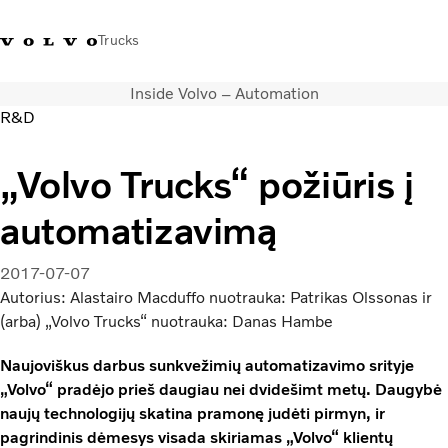
Trucks
Inside Volvo – Automation
+ 370 610 19991
Volvo Trucks parduotuvė
Prisijungti
Lietuva
R&D
Transporto sprendimai
„Volvo Trucks“ požiūris į
Sunkvežimiai
automatizavimą
Paslaugos
Volvo Truck Builder
Kontaktai
2017-07-07
Naujienos
Autorius: Alastairo Macduffo nuotrauka: Patrikas Olssonas ir
Apie mus
(arba) „Volvo Trucks“ nuotrauka: Danas Hambe
Naujoviškus darbus sunkvežimių automatizavimo srityje
„Volvo“ pradėjo prieš daugiau nei dvidešimt metų. Daugybė
naujų technologijų skatina pramonę judėti pirmyn, ir
pagrindinis dėmesys visada skiriamas „Volvo“ klientų